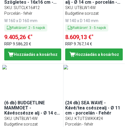
Szögletes - 16x16 cm -
alj - Ø 14 cm - porcelán -
porcelán - Fehér
Fehér
SKU
:
SUTCLK16#12
SKU
:
UTBLW14W
Porcelán - fehér
Budgetline sorozat
W 160 x D 160 mm
W 140 x D 140 mm
Raktáron!
:
2
-
5
napok
Raktáron!
:
3
-
5
napok
*
*
9.405,26 €
8.609,13 €
RRP
9.586,20 €
RRP
9.767,14 €
Hozzáadás a kosárhoz
Hozzáadás a kosárhoz
(6 db) BUDGETLINE
(24 db) SEA WAVE -
MAMMOET -
Kávé/tea csészealj - Ø 11
Kávéscsésze alj - Ø 14 cm
cm - porcelán - Fehér
- porcelán - Fehér
SKU
:
UNTBLW14W
SKU
:
KTUTSWKK#24
Budgetline sorozat
Porcelán - fehér