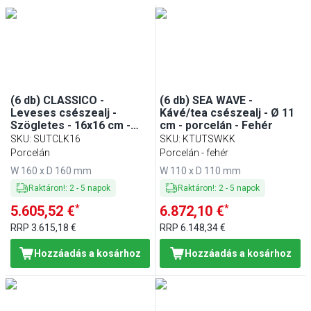
(6 db) CLASSICO -
(6 db) SEA WAVE -
Leveses csészealj -
Kávé/tea csészealj - Ø 11
Szögletes - 16x16 cm -
cm - porcelán - Fehér
porcelán - Fehér
SKU
:
SUTCLK16
SKU
:
KTUTSWKK
Porcelán
Porcelán - fehér
W 160 x D 160 mm
W 110 x D 110 mm
Raktáron!
:
2
-
5
napok
Raktáron!
:
2
-
5
napok
*
*
5.605,52 €
6.872,10 €
RRP
3.615,18 €
RRP
6.148,34 €
Hozzáadás a kosárhoz
Hozzáadás a kosárhoz