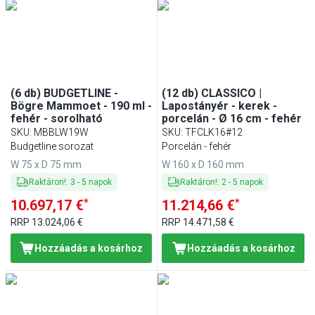
(6 db) BUDGETLINE -
(12 db) CLASSICO |
Bögre Mammoet - 190 ml -
Lapostányér - kerek -
fehér - sorolható
porcelán - Ø 16 cm - fehér
SKU
:
MBBLW19W
SKU
:
TFCLK16#12
Budgetline sorozat
Porcelán - fehér
W 75 x D 75 mm
W 160 x D 160 mm
Raktáron!
:
3
-
5
napok
Raktáron!
:
2
-
5
napok
*
*
10.697,17 €
11.214,66 €
RRP
13.024,06 €
RRP
14.471,58 €
Hozzáadás a kosárhoz
Hozzáadás a kosárhoz