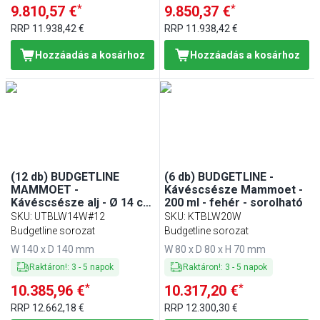
*
*
9.810,57 €
9.850,37 €
RRP
11.938,42 €
RRP
11.938,42 €
Hozzáadás a kosárhoz
Hozzáadás a kosárhoz
(12 db) BUDGETLINE
(6 db) BUDGETLINE -
MAMMOET -
Kávéscsésze Mammoet -
Kávéscsésze alj - Ø 14 cm
200 ml - fehér - sorolható
- porcelán - Fehér
SKU
:
UTBLW14W#12
SKU
:
KTBLW20W
Budgetline sorozat
Budgetline sorozat
W 140 x D 140 mm
W 80 x D 80 x H 70 mm
Raktáron!
:
3
-
5
napok
Raktáron!
:
3
-
5
napok
*
*
10.385,96 €
10.317,20 €
RRP
12.662,18 €
RRP
12.300,30 €