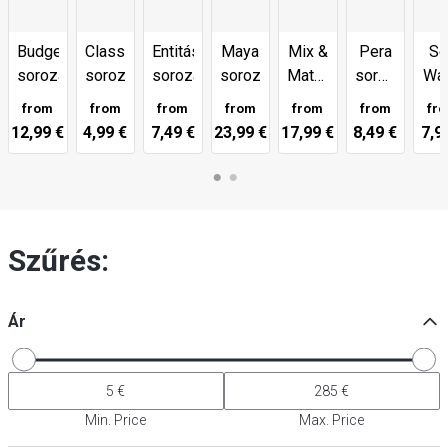
Budgetline
Classico
Entitás-
Maya
Mix &
Pera
Se
sorozat
sorozat
sorozat
sorozat
Match
sorozat
Wa
sorozat
fehér
sor
from
from
from
from
from
from
fr
12,99 €
4,99 €
7,49 €
23,99 €
17,99 €
8,49 €
7,9
Szűrés:
Ár
Min. Price
Max. Price