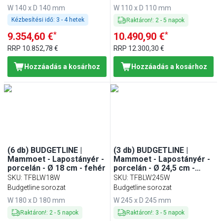
W 140 x D 140 mm
W 110 x D 110 mm
Kézbesítési idő:
3 - 4 hetek
Raktáron!
:
2
-
5
napok
*
*
9.354,60 €
10.490,90 €
RRP
10.852,78 €
RRP
12.300,30 €
Hozzáadás a kosárhoz
Hozzáadás a kosárhoz
(6 db) BUDGETLINE |
(3 db) BUDGETLINE |
Mammoet - Lapostányér -
Mammoet - Lapostányér -
porcelán - Ø 18 cm - fehér
porcelán - Ø 24,5 cm -
fehér
SKU
:
TFBLW18W
SKU
:
TFBLW245W
Budgetline sorozat
Budgetline sorozat
W 180 x D 180 mm
W 245 x D 245 mm
Raktáron!
:
2
-
5
napok
Raktáron!
:
3
-
5
napok