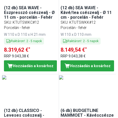
(12 db) SEA WAVE -
(12 db) SEA WAVE -
Eszpresszó csészealj - Ø
Kávé/tea csészealj - Ø 11
11 cm - porcelán - Fehér
cm - porcelán - Fehér
SKU
:
KTUTSWKC#12
SKU
:
KTUTSWKK#12
Porcelán - fehér
Porcelán - fehér
W 110 x D 110 x H 21 mm
W 110 x D 110 mm
Raktáron!
:
2
-
5
napok
Raktáron!
:
2
-
5
napok
*
*
8.319,62 €
8.149,54 €
RRP
9.043,38 €
RRP
9.043,38 €
Hozzáadás a kosárhoz
Hozzáadás a kosárhoz
(12 db) CLASSICO -
(6 db) BUDGETLINE
Leveses csészealj -
MAMMOET - Kávéscsésze