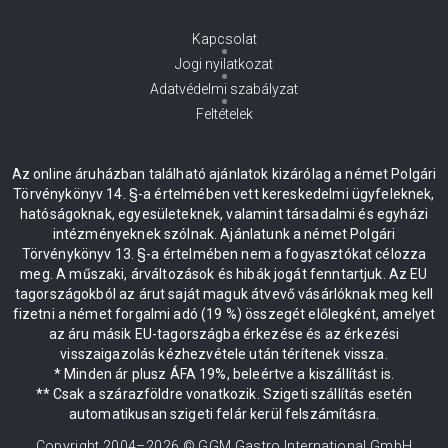
Kapcsolat
Jogi nyilatkozat
Adatvédelmi szabályzat
Feltételek
Az online áruházban található ajánlatok kizárólag a német Polgári
Törvénykönyv 14. §-a értelmében vett kereskedelmi ügyfeleknek,
hatóságoknak, egyesületeknek, valamint társadalmi és egyházi
intézményeknek szólnak. Ajánlatunk a német Polgári
Törvénykönyv 13. §-a értelmében nem a fogyasztókat célozza
meg. A műszaki, árváltozások és hibák jogát fenntartjuk. Az EU
tagországokból az árut saját maguk átvevő vásárlóknak meg kell
fizetni a német forgalmi adó (19 %) összegét előlegként, amelyet
az áru másik EU-tagországba érkezése és az érkezési
visszaigazolás kézhezvétele után térítenek vissza.
* Minden ár plusz ÁFA 19%, beleértve a kiszállítást is.
** Csak a szárazföldre vonatkozik. Szigeti szállítás esetén
automatikusan szigeti felár kerül felszámításra.
Copyright 2004–
2026
© GGM Gastro International GmbH