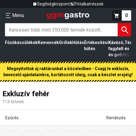
Segítségközpont
Pótalkatrészek
Menu
0
Főzőkészülékek
Kemencék
Grillek
Hűtés
Értékesítési
Kávézó,
Tész
hűtés
fagylalt
és
és gofri
liszt
Megnyitottuk új raktárunkat a közeledben - Csapj le exkluzív,
bevezető ajánlatainkra, korlátozott ideig, csak a készlet erejéig!
Exkluzív fehér
113
tételek
Szűrés:
Rendezés