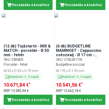
Hozzáadás a kosárhoz
Hozzáadás a kosárhoz
(12 db) Tojástartó - MIX &
(6 db) BUDGETLINE
MATCH - porcelán - Ø 50
MAMMOET - Cappuccino
mm - fehér
csészealj - Ø 17 cm -
porcelán - Fehér
SKU
:
EIBMEK
SKU
:
UTBLW17W
Porcelán - fehér
Budgetline sorozat
W 50 x D 50 x H 70 mm
W 170 x D 170 mm
Raktáron!
:
2
-
5
napok
Raktáron!
:
3
-
5
napok
*
*
10.671,84 €
10.541,56 €
RRP
13.385,94 €
RRP
12.662,18 €
Hozzáadás a kosárhoz
Hozzáadás a kosárhoz