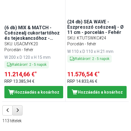
(24 db) SEA WAVE -
Eszpresszó csészealj - Ø
(6 db) MIX & MATCH -
11 cm - porcelán - Fehér
Csészealj cukortartóhoz
és tejeskancsóhoz -
SKU
:
KTUTSWKC#24
Szögletes - 20x12 cm -
SKU
:
USACMYK20
Porcelán - fehér
porcelán - Fehér
Porcelán - fehér
W 110 x D 110 x H 21 mm
W 200 x D 120 x H 15 mm
Raktáron!
:
2
-
5
napok
Raktáron!
:
2
-
5
napok
*
*
11.214,66 €
11.576,54 €
RRP
13.385,94 €
RRP
14.833,46 €
Hozzáadás a kosárhoz
Hozzáadás a kosárhoz
113
tételek