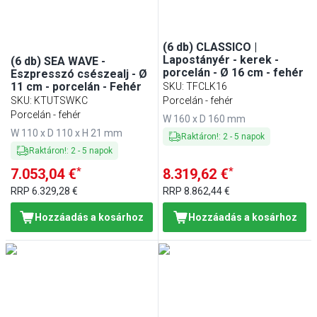
(6 db) CLASSICO |
Lapostányér - kerek -
(6 db) SEA WAVE -
porcelán - Ø 16 cm - fehér
Eszpresszó csészealj - Ø
11 cm - porcelán - Fehér
SKU
:
TFCLK16
SKU
:
KTUTSWKC
Porcelán - fehér
Porcelán - fehér
W 160 x D 160 mm
W 110 x D 110 x H 21 mm
Raktáron!
:
2
-
5
napok
Raktáron!
:
2
-
5
napok
*
*
7.053,04 €
8.319,62 €
RRP
6.329,28 €
RRP
8.862,44 €
Hozzáadás a kosárhoz
Hozzáadás a kosárhoz