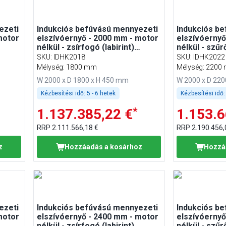
ezeti
Indukciós befúvású mennyezeti
Indukciós b
motor
elszívóernyő - 2000 mm - motor
elszívóernyő
nélkül - zsírfogó (labirint)
nélkül - szűr
szűrővel
SKU
:
IDHK2018
SKU
:
IDHK2022
Mélység: 1800 mm
Mélység: 2200
W 2000 x D 1800 x H 450 mm
W 2000 x D 22
Kézbesítési idő:
5 - 6 hetek
Kézbesítési idő:
*
1.137.385,22 €
1.153.6
RRP
2.111.566,18 €
RRP
2.190.456,
z
Hozzáadás a kosárhoz
Hozzá
ezeti
Indukciós befúvású mennyezeti
Indukciós b
motor
elszívóernyő - 2400 mm - motor
elszívóernyő
nélkül - zsírfogó (labirint)
nélkül - szűr