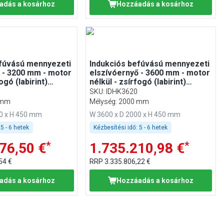
adás a kosárhoz
Hozzáadás a kosárhoz
efúvású mennyezeti
Indukciós befúvású mennyezeti
 - 3200 mm - motor
elszívóernyő - 3600 mm - motor
ogó (labirint)
nélkül - zsírfogó (labirint)
szűrővel
SKU
:
IDHK3620
 mm
Mélység: 2000 mm
00 x H 450 mm
W 3600 x D 2000 x H 450 mm
5 - 6 hetek
Kézbesítési idő:
5 - 6 hetek
*
*
76,50 €
1.735.210,98 €
54 €
RRP
3.335.806,22 €
adás a kosárhoz
Hozzáadás a kosárhoz