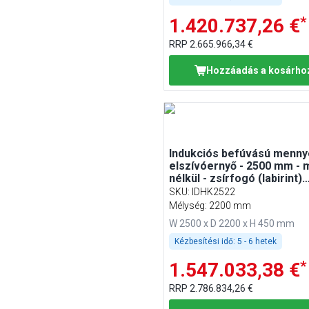
*
1.420.737,26 €
RRP
2.665.966,34 €
Hozzáadás a kosárho
Indukciós befúvású menny
elszívóernyő - 2500 mm - 
nélkül - zsírfogó (labirint)
szűrővel
SKU
:
IDHK2522
Mélység: 2200 mm
W 2500 x D 2200 x H 450 mm
Kézbesítési idő:
5 - 6 hetek
*
1.547.033,38 €
RRP
2.786.834,26 €