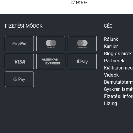
27
tételek
FIZETÉSI MÓDOK
CÉG
Rólunk
Karrier
Blog és hírek
Partnerek
Kiállítási me
Videók
Bemutatóter
Gyakran ismé
Fizetési info
Lízing