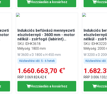
z
Hozzáadás a kosárhoz
Hozzá
ezeti
Indukciós befúvású mennyezeti
Indukciós b
motor
elszívóernyő - 3600 mm - motor
elszívóernyő
nélkül - zsírfogó (labirint)
nélkül - zsírf
szűrővel
szűrővel
SKU
:
IDHK3618
SKU
:
IDHK3220
Mélység: 1800 mm
Mélység: 2000
W 3600 x D 1800 x H 450 mm
W 3200 x D 20
Kézbesítési idő:
5 - 6 hetek
Kézbesítési idő:
*
1.660.663,70 €
1.682.3
RRP
3.069.824,42 €
RRP
3.006.133,
z
Hozzáadás a kosárhoz
Hozzá