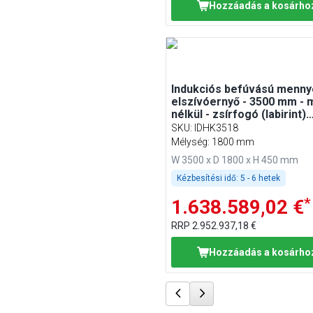
Hozzáadás a kosárho
Indukciós befúvású menny
elszívóernyő - 3500 mm - 
nélkül - zsírfogó (labirint)
szűrővel
SKU
:
IDHK3518
Mélység: 1800 mm
W 3500 x D 1800 x H 450 mm
Kézbesítési idő:
5 - 6 hetek
*
1.638.589,02 €
RRP
2.952.937,18 €
Hozzáadás a kosárho