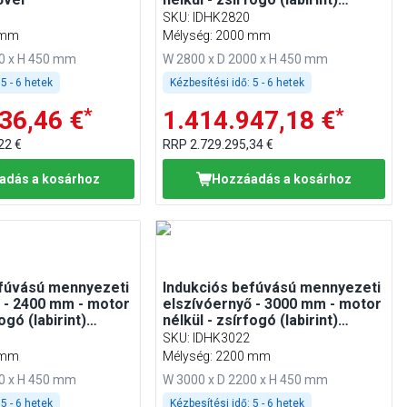
szűrővel
SKU
:
IDHK2820
 mm
Mélység: 2000 mm
00 x H 450 mm
W 2800 x D 2000 x H 450 mm
5 - 6 hetek
Kézbesítési idő:
5 - 6 hetek
*
*
36,46 €
1.414.947,18 €
22 €
RRP
2.729.295,34 €
adás a kosárhoz
Hozzáadás a kosárhoz
efúvású mennyezeti
Indukciós befúvású mennyezeti
 - 2400 mm - motor
elszívóernyő - 3000 mm - motor
ogó (labirint)
nélkül - zsírfogó (labirint)
szűrővel
SKU
:
IDHK3022
 mm
Mélység: 2200 mm
00 x H 450 mm
W 3000 x D 2200 x H 450 mm
5 - 6 hetek
Kézbesítési idő:
5 - 6 hetek