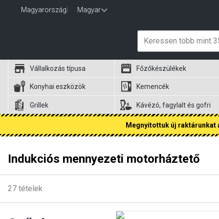
Magyarország
|
Magyar
Vállalkozás típusa
Főzőkészülékek
Konyhai eszközök
Kemencék
Grillek
Kávézó, fagylalt és gofri
Megnyitottuk új raktárunkat a
Indukciós mennyezeti motorháztető
27
tételek