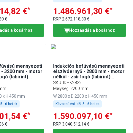
*
*
14,82 €
1.486.961,30 €
30 €
RRP
2.672.118,30 €
adás a kosárhoz
Hozzáadás a kosárhoz
efúvású mennyezeti
Indukciós befúvású mennyezeti
 - 3200 mm - motor
elszívóernyő - 2800 mm - motor
ogó (labirint)
nélkül - zsírfogó (labirint)
szűrővel
SKU
:
IDHK2822
 mm
Mélység: 2200 mm
00 x H 450 mm
W 2800 x D 2200 x H 450 mm
5 - 6 hetek
Kézbesítési idő:
5 - 6 hetek
*
*
01,54 €
1.590.097,10 €
06 €
RRP
3.040.512,14 €