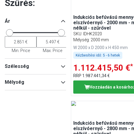
Szűrés:
Indukciós befúvású menny
Ár
elszívóernyő - 2000 mm - 
nélkül - szűrővel
SKU
:
IDHK2020
Mélység: 2000 mm
W 2000 x D 2000 x H 450 mm
Min. Price
Max. Price
Kézbesítési idő:
5 - 6 hetek
*
1.112.415,50 €
Szélesség
RRP
1.987.441,34 €
Mélység
Hozzáadás a kosárho
Min
Max
Min
Max
Indukciós befúvású menny
elszívóernyő - 2800 mm - 
nélkül - szűrővel