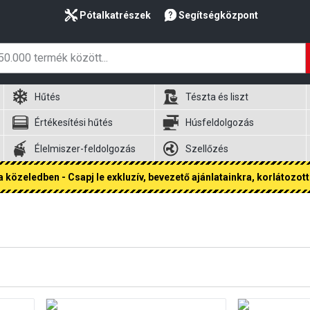
Pótalkatrészek
Segítségközpont
Hűtés
Tészta és liszt
Értékesítési hűtés
Húsfeldolgozás
Élelmiszer-feldolgozás
Szellőzés
 közeledben - Csapj le exkluzív, bevezető ajánlatainkra, korlátozott 