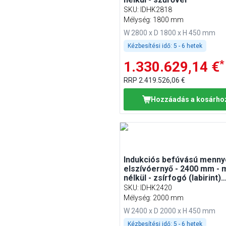
SKU
:
IDHK2818
Mélység: 1800 mm
W 2800 x D 1800 x H 450 mm
Kézbesítési idő:
5 - 6 hetek
*
1.330.629,14 €
RRP
2.419.526,06 €
Hozzáadás a kosárho
Indukciós befúvású menny
elszívóernyő - 2400 mm - 
nélkül - zsírfogó (labirint)
szűrővel
SKU
:
IDHK2420
Mélység: 2000 mm
W 2400 x D 2000 x H 450 mm
Kézbesítési idő:
5 - 6 hetek