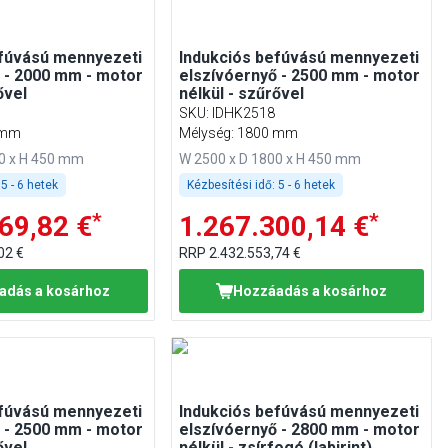
efúvású mennyezeti
Indukciós befúvású mennyezeti
 - 2000 mm - motor
elszívóernyő - 2500 mm - motor
ővel
nélkül - szűrővel
SKU
:
IDHK2518
 mm
Mélység: 1800 mm
00 x H 450 mm
W 2500 x D 1800 x H 450 mm
5 - 6 hetek
Kézbesítési idő:
5 - 6 hetek
*
*
69,82 €
1.267.300,14 €
02 €
RRP
2.432.553,74 €
adás a kosárhoz
Hozzáadás a kosárhoz
efúvású mennyezeti
Indukciós befúvású mennyezeti
 - 2500 mm - motor
elszívóernyő - 2800 mm - motor
ővel
nélkül - zsírfogó (labirint)