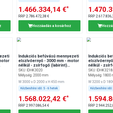
*
1.466.334,14 €
1.470.3
RRP
2.786.472,38 €
RRP
2.617.836,
z
Hozzáadás a kosárhoz
Hozzá
ezeti
Indukciós befúvású mennyezeti
Indukciós b
motor
elszívóernyő - 3000 mm - motor
elszívóernyő
nélkül - zsírfogó (labirint)
nélkül - zsírf
szűrővel
szűrővel
SKU
:
IDHK3020
SKU
:
IDHK3218
Mélység: 2000 mm
Mélység: 1800
W 3000 x D 2000 x H 450 mm
W 3200 x D 18
Kézbesítési idő:
5 - 6 hetek
Kézbesítési idő:
*
1.568.022,42 €
1.594.8
RRP
2.997.086,54 €
RRP
2.944.252,