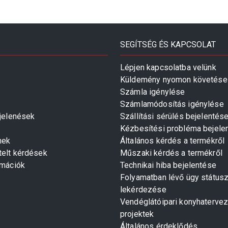
SEGÍTSÉG ÉS KAPCSOLAT
Lépjen kapcsolatba velünk
Küldemény nyomon követése
Számla igénylése
Számlamódosítás igénylése
gjelenések
Szállítási sérülés bejelentés
Kézbesítési probléma bejele
mek
Általános kérdés a termékről
telt kérdések
Műszaki kérdés a termékről
rmációk
Technikai hiba bejelentése
Folyamatban lévő ügy státus
lekérdezése
Vendéglátóipari konyhaterve
projektek
Általános érdeklődés