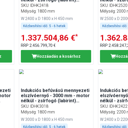
szűrővel
SKU
:
IDHK2418
SKU
:
IDHK2520
Mélység: 1800 mm
Mélység: 2000
W 2400 x D 1800 x H 450 mm
W 2500 x D 20
Kézbesítési idő:
5 - 6 hetek
Kézbesítési idő:
*
1.337.504,86 €
1.362.8
RRP
2.456.799,70 €
RRP
2.458.247,
z
Hozzáadás a kosárhoz
Hozzá
ezeti
Indukciós befúvású mennyezeti
Indukciós b
motor
elszívóernyő - 3000 mm - motor
elszívóernyő
nélkül - zsírfogó (labirint)
nélkül - zsírf
szűrővel
szűrővel
SKU
:
IDHK3018
SKU
:
IDHK2422
Mélység: 1800 mm
Mélység: 2200
W 3000 x D 1800 x H 450 mm
W 2400 x D 22
Kézbesítési idő:
5 - 6 hetek
Kézbesítési idő: