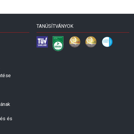
TANÚSÍTVÁNYOK
e
ntése
zának
zés és