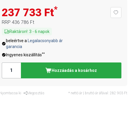
*
237 733 Ft
RRP
436 786 Ft
Raktáron!
:
3
-
6
napok
beleértve a
Legalacsonyabb ár
garancia
**
Ingyenes kiszállítás
Hozzáadás a kosárhoz
Nyomtassa ki
Megosztás
* nettó ár | bruttó ár áfával:
282 903 Ft