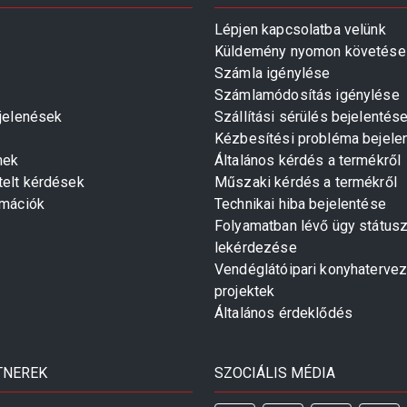
Lépjen kapcsolatba velünk
Küldemény nyomon követése
Számla igénylése
Számlamódosítás igénylése
gjelenések
Szállítási sérülés bejelentés
Kézbesítési probléma bejele
mek
Általános kérdés a termékről
telt kérdések
Műszaki kérdés a termékről
rmációk
Technikai hiba bejelentése
Folyamatban lévő ügy státus
lekérdezése
Vendéglátóipari konyhaterve
projektek
Általános érdeklődés
TNEREK
SZOCIÁLIS MÉDIA