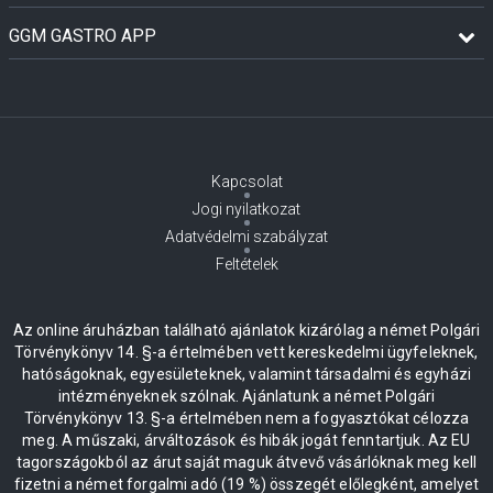
GGM GASTRO APP
Kapcsolat
Jogi nyilatkozat
Adatvédelmi szabályzat
Feltételek
Az online áruházban található ajánlatok kizárólag a német Polgári
Törvénykönyv 14. §-a értelmében vett kereskedelmi ügyfeleknek,
hatóságoknak, egyesületeknek, valamint társadalmi és egyházi
intézményeknek szólnak. Ajánlatunk a német Polgári
Törvénykönyv 13. §-a értelmében nem a fogyasztókat célozza
meg. A műszaki, árváltozások és hibák jogát fenntartjuk. Az EU
tagországokból az árut saját maguk átvevő vásárlóknak meg kell
fizetni a német forgalmi adó (19 %) összegét előlegként, amelyet