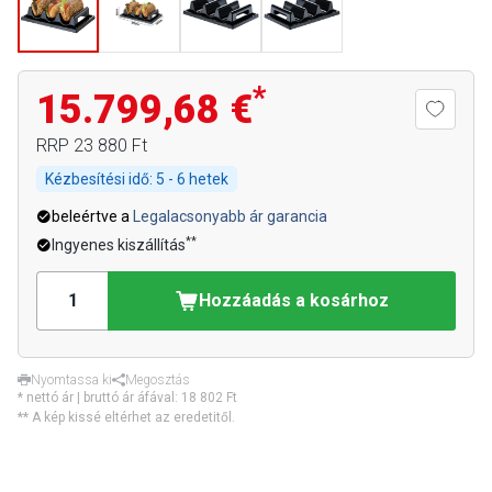
*
15.799,68 €
RRP
23 880 Ft
Kézbesítési idő:
5 - 6 hetek
beleértve a
Legalacsonyabb ár garancia
**
Ingyenes kiszállítás
Hozzáadás a kosárhoz
Nyomtassa ki
Megosztás
* nettó ár | bruttó ár áfával:
18 802 Ft
** A kép kissé eltérhet az eredetitől.