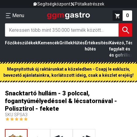
Segítségközpont
Pótalkatrészek
Menu
0
Főzőkészülékek
Kemencék
Grillek
Hűtés
Értékesítési
Kávézó,
Tész
hűtés
fagylalt
és
és gofri
liszt
Megnyitottuk új raktárunkat a közeledben - Csapj le exkluzív,
bevezető ajánlatainkra, korlátozott ideig, csak a készlet erejéig!
Snacktartó hullám - 3 polccal,
fogantyúmélyedéssel & lécsatornával -
Polisztirol - fekete
SKU
SPSA3