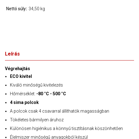
Nettó súly
34,50 kg
Leírás
Végrehajtás
ECO kivitel
Kiváló minőségű kivitelezés
Hőmérséklet:
-80 °C - 500 °C
4 sima polcok
A polcok csak 4 csavarral állíthatók magasságban
Tökéletes bármilyen áruhoz
Különösen higiénikus a könnyű tisztításnak köszönhetően
Élelmiszer minőségű anyagokból készül