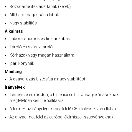
Rozsdamentes acél lábak (kerek)
Állítható magasságú lábak
Nagy stabilitás
Alkalmas
Laboratóriumok és tisztaszobák
Tároló és száraz tároló
Kórházak vagy magán használatra
ipari konyhák
Minőség
A csavarozás biztosítja a nagy stabilitást
Irányelvek
Természetes módon, a higiéniai és biztonsági előírásoknak
megfelelően került előállításra.
A termék az irányelvnek megfelelő CE-jelöléssel van ellátva
Az anyag megfelel az európai élelmiszer-szabványoknak