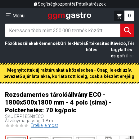
Segítségközpont
Pótalkatrészek
Menu
0
Főzőkészülékek
Kemencék
Grillek
Hűtés
Értékesítési
Kávézó,
Tész
hűtés
fagylalt
és
és gofri
liszt
Megnyitottuk új raktárunkat a közeledben - Csapj le exkluzív,
bevezető ajánlatainkra, korlátozott ideig, csak a készlet erejéig!
Rozsdamentes tárolóállvány ECO -
1800x500x1800 mm - 4 polc (sima) -
Polcterhelés: 70 kg/polc
SKU
ERP185N#ECO
Állványmagasság: 1,8 m
Értékelje most