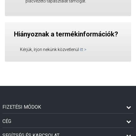
piacvezető tapasztalat támogat.
Hiányoznak a termékinformációk?
Kérjük, írjon nekünk közvetlenül
itt
>
FIZETÉSI MÓDOK
CÉG
SEGÍTSÉG ÉS KAPCSOLAT