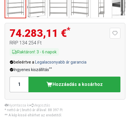
*
74.283,11 €
RRP
134 254 Ft
Raktáron!
:
3
-
6
napok
beleértve a
Legalacsonyabb ár garancia
**
Ingyenes kiszállítás
Hozzáadás a kosárhoz
Nyomtassa ki
Megosztás
* nettó ár | bruttó ár áfával:
88 397 Ft
** A kép kissé eltérhet az eredetitől.