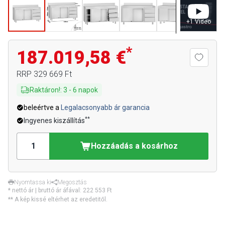
+
1
Video
*
187.019,58 €
RRP
329 669 Ft
Raktáron!
:
3
-
6
napok
beleértve a
Legalacsonyabb ár garancia
**
Ingyenes kiszállítás
Hozzáadás a kosárhoz
Nyomtassa ki
Megosztás
* nettó ár | bruttó ár áfával:
222 553 Ft
** A kép kissé eltérhet az eredetitől.