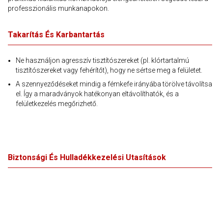
professzionális munkanapokon.
Takarítás És Karbantartás
Ne használjon agresszív tisztítószereket (pl. klórtartalmú
tisztítószereket vagy fehérítőt), hogy ne sértse meg a felületet.
A szennyeződéseket mindig a fémkefe irányába törölve távolítsa
el. Így a maradványok hatékonyan eltávolíthatók, és a
felületkezelés megőrizhető.
Biztonsági És Hulladékkezelési Utasítások