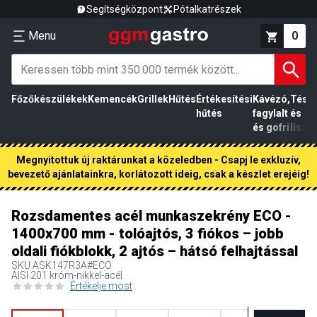
Segítségközpont
Pótalkatrészek
Menu
0
Főzőkészülékek
Kemencék
Grillek
Hűtés
Értékesítési
Kávézó,
Tész
hűtés
fagylalt
és
és gofri
liszt
Megnyitottuk új raktárunkat a közeledben - Csapj le exkluzív,
bevezető ajánlatainkra, korlátozott ideig, csak a készlet erejéig!
Rozsdamentes acél munkaszekrény ECO -
1400x700 mm - tolóajtós, 3 fiókos – jobb
oldali fiókblokk, 2 ajtós – hátsó felhajtással
SKU
ASK147R3A#ECO
AISI 201 króm-nikkel-acél
Értékelje most