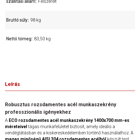
szállítási állam
Felszerelt
Bruttó súly
98 kg
Nettó tömeg
83,50 kg
Leírás
Robusztus rozsdamentes acél munkaszekrény
professzionális igényekhez
A
ECO rozsdamentes acél munkaszekrény
1400x700 mm-es
méreteivel
tágas munkafelületet biztosít, amely ideális a
vendéglátásban és a kiskereskedelemben történő használathoz. A
magas minőségű AISI 304 rozsdamentes acélból
készült test,