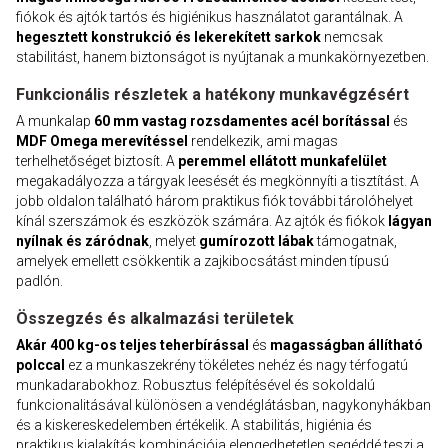
fiókok és ajtók tartós és higiénikus használatot garantálnak. A
hegesztett konstrukció és lekerekített sarkok
nemcsak
stabilitást, hanem biztonságot is nyújtanak a munkakörnyezetben.
Funkcionális részletek a hatékony munkavégzésért
A munkalap
60 mm vastag rozsdamentes acél borítással
és
MDF Omega merevítéssel
rendelkezik, ami magas
terhelhetőséget biztosít. A
peremmel ellátott munkafelület
megakadályozza a tárgyak leesését és megkönnyíti a tisztítást. A
jobb oldalon található három praktikus fiók további tárolóhelyet
kínál szerszámok és eszközök számára. Az ajtók és fiókok
lágyan
nyílnak és záródnak
, melyet
gumírozott lábak
támogatnak,
amelyek emellett csökkentik a zajkibocsátást minden típusú
padlón.
Összegzés és alkalmazási területek
Akár 400 kg-os teljes teherbírással
és
magasságban állítható
polccal
ez a munkaszekrény tökéletes nehéz és nagy térfogatú
munkadarabokhoz. Robusztus felépítésével és sokoldalú
funkcionalitásával különösen a vendéglátásban, nagykonyhákban
és a kiskereskedelemben értékelik. A stabilitás, higiénia és
praktikus kialakítás kombinációja elengedhetetlen segéddé teszi a