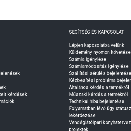
SEGÍTSÉG ÉS KAPCSOLAT
Lépjen kapcsolatba velünk
Küldemény nyomon követése
Számla igénylése
Számlamódosítás igénylése
gjelenések
Szállítási sérülés bejelentés
Kézbesítési probléma bejele
mek
Általános kérdés a termékről
telt kérdések
Műszaki kérdés a termékről
rmációk
Technikai hiba bejelentése
Folyamatban lévő ügy státus
lekérdezése
Vendéglátóipari konyhaterve
projektek