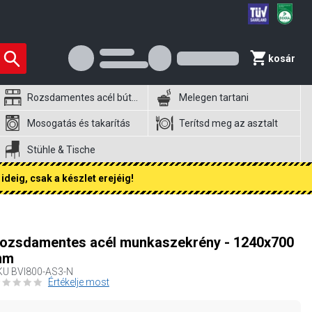
kosár
Rozsdamentes acél bútorok
Melegen tartani
Mosogatás és takarítás
Terítsd meg az asztalt
Stühle & Tische
ideig, csak a készlet erejéig!
ozsdamentes acél munkaszekrény - 1240x700
mm
KU
BVI800-AS3-N
Értékelje most