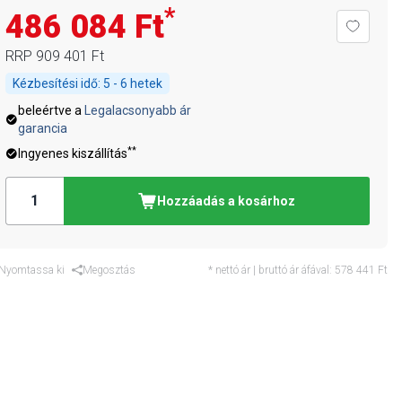
*
486 084 Ft
RRP
909 401 Ft
Kézbesítési idő:
5 - 6 hetek
beleértve a
Legalacsonyabb ár
garancia
**
Ingyenes kiszállítás
Hozzáadás a kosárhoz
Nyomtassa ki
Megosztás
* nettó ár | bruttó ár áfával:
578 441 Ft