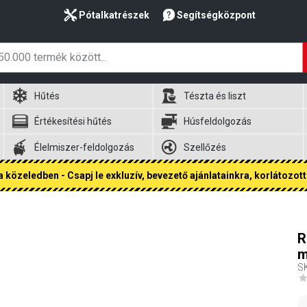
Pótalkatrészek
Segítségközpont
Hűtés
Tészta és liszt
Értékesítési hűtés
Húsfeldolgozás
Élelmiszer-feldolgozás
Szellőzés
 közeledben - Csapj le exkluzív, bevezető ajánlatainkra, korlátozott 
R
S