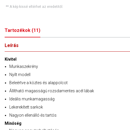
** A kép kissé eltérhet az eredetitől.
Tartozékok
(
11
)
Leírás
Kivitel
Munkaszekrény
Nyílt modell
Beleértve a köztes és alappolcot
Állítható magasságú rozsdamentes acél lábak
Ideális munkamagasság
Lekerekített sarkok
Nagyon ellenálló és tartós
Minőség