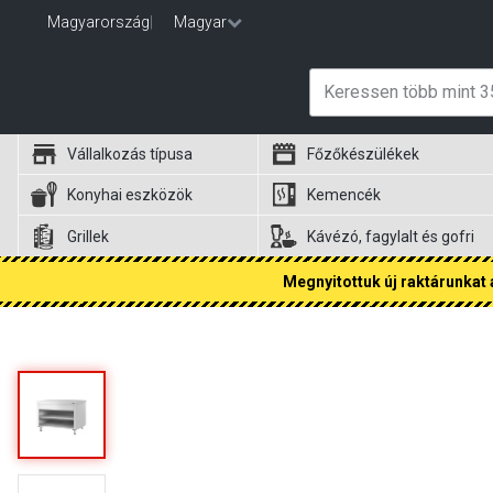
Magyarország
|
Magyar
Vállalkozás típusa
Főzőkészülékek
Konyhai eszközök
Kemencék
Grillek
Kávézó, fagylalt és gofri
Megnyitottuk új raktárunkat a