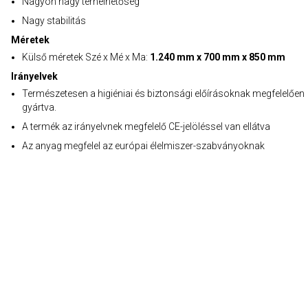
Nagyon nagy terhelhetőség
Nagy stabilitás
Méretek
Külső méretek Szé x Mé x Ma:
1.240 mm x 700 mm x 850 mm
Irányelvek
Természetesen a higiéniai és biztonsági előírásoknak megfelelően
gyártva.
A termék az irányelvnek megfelelő CE-jelöléssel van ellátva
Az anyag megfelel az európai élelmiszer-szabványoknak