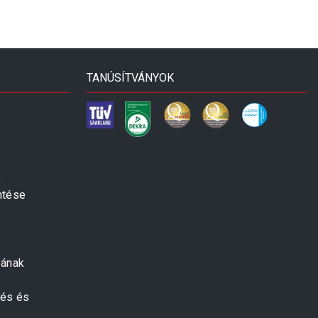
TANÚSÍTVÁNYOK
e
ntése
zának
zés és