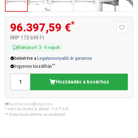
*
96.397,59 €
RRP
173 699 Ft
Raktáron!
:
3
-
6
napok
beleértve a
Legalacsonyabb ár garancia
**
Ingyenes kiszállítás
Hozzáadás a kosárhoz
Nyomtassa ki
Megosztás
* nettó ár | bruttó ár áfával:
114 713 Ft
** A kép kissé eltérhet az eredetitől.