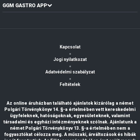
GGM GASTRO APP
Kapcsolat
Jogi nyilatkozat
Adatvédelmi szabályzat
Feltételek
Az online áruházban található ajánlatok kizárólag a német
Polgári Törvénykönyv 14. §-a értelmében vett kereskedelmi
ügyfeleknek, hatóságoknak, egyesületeknek, valamint
társadalmi és egyházi intézményeknek szólnak. Ajánlatunk a
német Polgári Törvénykönyv 13. §-a értelmében nem a
fogyasztókat célozza meg. A műszaki, árváltozások és hibák