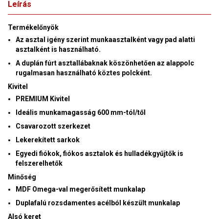
Leírás
Termékelőnyök
Az asztal igény szerint munkaasztalként vagy pad alatti
asztalként is használható.
A duplán fúrt asztallábaknak köszönhetően az alappolc
rugalmasan használható köztes polcként.
Kivitel
PREMIUM Kivitel
Ideális munkamagasság 600 mm-tól/től
Csavarozott szerkezet
Lekerekített sarkok
Egyedi fiókok, fiókos asztalok és hulladékgyűjtők is
felszerelhetők
Minőség
MDF Omega-val megerősített munkalap
Duplafalú rozsdamentes acélból készült munkalap
Alsó keret