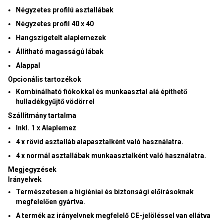
Négyzetes profilú asztallábak
Négyzetes profil 40 x 40
Hangszigetelt alaplemezek
Állítható magasságú lábak
Alappal
Opcionális tartozékok
Kombinálható fiókokkal és munkaasztal alá építhető
hulladékgyűjtő vödörrel
Szállítmány tartalma
Inkl. 1 x Alaplemez
4 x rövid asztalláb alapasztalként való használatra.
4 x normál asztallábak munkaasztalként való használatra.
Megjegyzések
Irányelvek
Természetesen a higiéniai és biztonsági előírásoknak
megfelelően gyártva.
A termék az irányelvnek megfelelő CE-jelöléssel van ellátva