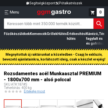
Segítségközpont
Pótalkatrészek
Menu
0
Főzőkészülékek
Kemencék
Grillek
Hűtés
Értékesítési
Kávézó,
Tész
hűtés
fagylalt
és
és gofri
liszt
Megnyitottuk új raktárunkat a közeledben - Csapj le exkluzív,
bevezető ajánlatainkra, korlátozott ideig, csak a készlet erejéig!
Rozsdamentes acél Munkaasztal PREMIUM
- 1800x700 mm - alsó polccal
SKU
ATK187#S
Teherbírás: 400 kg
Értékelje most