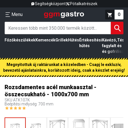
Segítségközpont
Pótalkatrészek
Menu
0
Főzőkészülékek
Kemencék
Grillek
Hűtés
Értékesítési
Kávézó,
Tész
hűtés
fagylalt
és
és gofri
liszt
Megnyitottuk új raktárunkat a közeledben - Csapj le exkluzív,
bevezető ajánlatainkra, korlátozott ideig, csak a készlet erejéig!
Rozsdamentes acél munkaasztal -
összecsukható - 1000x700 mm
SKU
ATK107K
Beépítési mélység: 700 mm