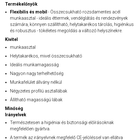
Termékelőnyök
Flexibilis és mobil
- Összecsukható rozsdamentes acél
munkaasztal - ideális éttermek, vendéglátás és rendezvények
számára, könnyen szállítható, helytakarékos tárolás, higiénikus
és robusztus - tökéletes megoldás a változó helyszínekre.
Kivitel
munkaasztal
Helytakarékos, mivel összecsukható
Ideális munkamagasság
Nagyon nagy terhelhetőség
Munkafelület állvány nélkül
Négyzetes profilú asztallábak
Állítható magasságú lábak
Minőség
Irányelvek
Természetesen a higiéniai és biztonsági előírásoknak
megfelelően gyártva.
A termék az irányelvnek megfelelő CE-jelöléssel van ellátva