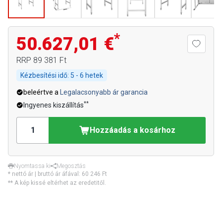
*
50.627,01 €
RRP
89 381 Ft
Kézbesítési idő:
5 - 6 hetek
beleértve a
Legalacsonyabb ár garancia
**
Ingyenes kiszállítás
Hozzáadás a kosárhoz
Nyomtassa ki
Megosztás
* nettó ár | bruttó ár áfával:
60 246 Ft
** A kép kissé eltérhet az eredetitől.