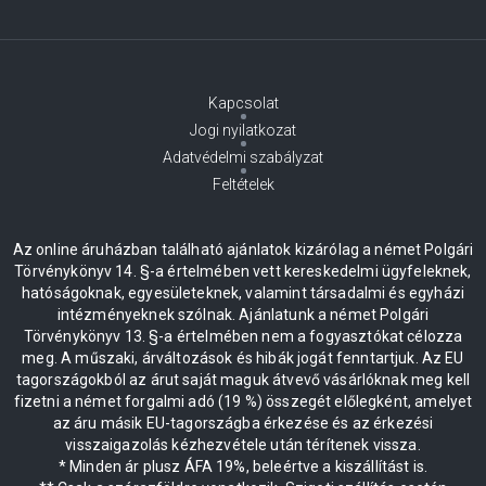
Kapcsolat
Jogi nyilatkozat
Adatvédelmi szabályzat
Feltételek
Az online áruházban található ajánlatok kizárólag a német Polgári
Törvénykönyv 14. §-a értelmében vett kereskedelmi ügyfeleknek,
hatóságoknak, egyesületeknek, valamint társadalmi és egyházi
intézményeknek szólnak. Ajánlatunk a német Polgári
Törvénykönyv 13. §-a értelmében nem a fogyasztókat célozza
meg. A műszaki, árváltozások és hibák jogát fenntartjuk. Az EU
tagországokból az árut saját maguk átvevő vásárlóknak meg kell
fizetni a német forgalmi adó (19 %) összegét előlegként, amelyet
az áru másik EU-tagországba érkezése és az érkezési
visszaigazolás kézhezvétele után térítenek vissza.
* Minden ár plusz ÁFA 19%, beleértve a kiszállítást is.