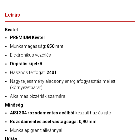
Leírás
Kivitel
PREMIUM Kivitel
Munkamagasság:
850 mm
Elektronikus vezérlés
Digitális kijelző
Hasznos térfogat:
240 l
Nagy teljesítmény alacsony energiafogyasztás mellett
(környezetbarát)
Alkalmas pizzériák számára
Minőség
AISI 304 rozsdamentes acélból
készült ház és ajtó
Rozsdamentes acél vastagsága: 0,90 mm
Munkalap gránit állvánnyal
Hűtés