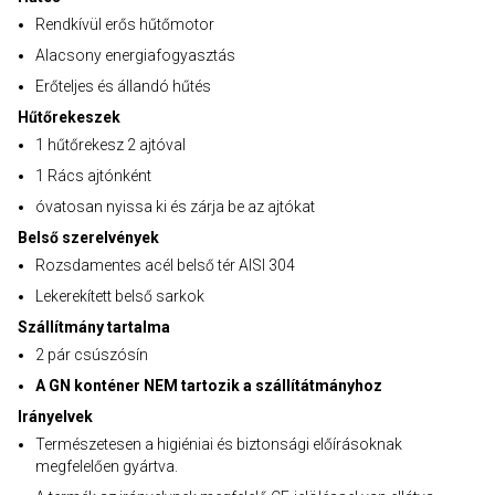
Rendkívül erős hűtőmotor
Alacsony energiafogyasztás
Erőteljes és állandó hűtés
Hűtőrekeszek
1 hűtőrekesz 2 ajtóval
1 Rács ajtónként
óvatosan nyissa ki és zárja be az ajtókat
Belső szerelvények
Rozsdamentes acél belső tér AISI 304
Lekerekített belső sarkok
Szállítmány tartalma
2 pár csúszósín
A GN konténer NEM tartozik a szállítátmányhoz
Irányelvek
Természetesen a higiéniai és biztonsági előírásoknak
megfelelően gyártva.