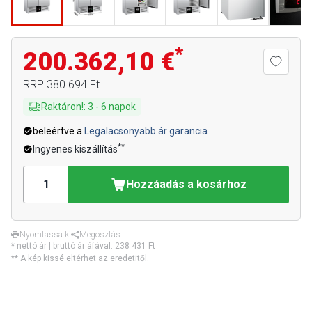
*
200.362,10 €
RRP
380 694 Ft
Raktáron!
:
3
-
6
napok
beleértve a
Legalacsonyabb ár garancia
**
Ingyenes kiszállítás
Hozzáadás a kosárhoz
Nyomtassa ki
Megosztás
* nettó ár | bruttó ár áfával:
238 431 Ft
** A kép kissé eltérhet az eredetitől.