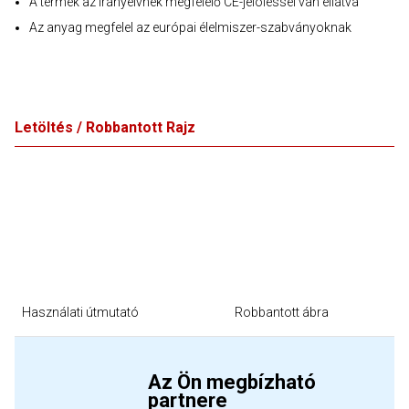
A termék az irányelvnek megfelelő CE-jelöléssel van ellátva
Az anyag megfelel az európai élelmiszer-szabványoknak
Letöltés / Robbantott Rajz
Használati útmutató
Robbantott ábra
Az Ön megbízható
partnere