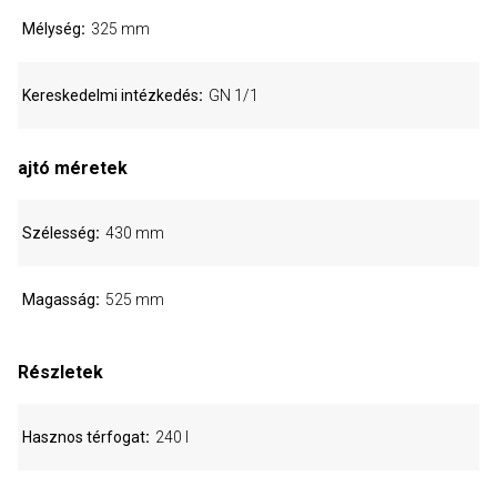
Mélység
325 mm
Kereskedelmi intézkedés
GN 1/1
ajtó méretek
Szélesség
430 mm
Magasság
525 mm
Részletek
Hasznos térfogat
240 l