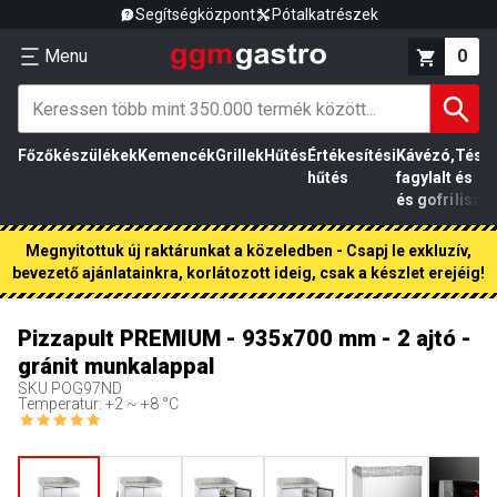
Segítségközpont
Pótalkatrészek
Menu
0
Főzőkészülékek
Kemencék
Grillek
Hűtés
Értékesítési
Kávézó,
Tész
hűtés
fagylalt
és
és gofri
liszt
Megnyitottuk új raktárunkat a közeledben - Csapj le exkluzív,
bevezető ajánlatainkra, korlátozott ideig, csak a készlet erejéig!
Pizzapult PREMIUM - 935x700 mm - 2 ajtó -
gránit munkalappal
SKU
POG97ND
Temperatur: +2 ~ +8 °C