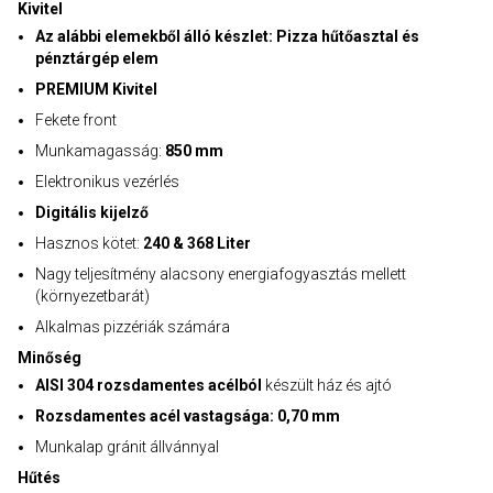
Kivitel
Az alábbi elemekből álló készlet: Pizza hűtőasztal és
pénztárgép elem
PREMIUM Kivitel
Fekete front
Munkamagasság:
850 mm
Elektronikus vezérlés
Digitális kijelző
Hasznos kötet:
240 & 368 Liter
Nagy teljesítmény alacsony energiafogyasztás mellett
(környezetbarát)
Alkalmas pizzériák számára
Minőség
AISI 304 rozsdamentes acélból
készült ház és ajtó
Rozsdamentes acél vastagsága: 0,70 mm
Munkalap gránit állvánnyal
Hűtés