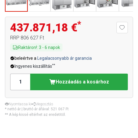
*
437.871,18 €
RRP
806 627 Ft
Raktáron!
:
3
-
6
napok
beleértve a
Legalacsonyabb ár garancia
**
Ingyenes kiszállítás
Hozzáadás a kosárhoz
Nyomtassa ki
Megosztás
* nettó ár | bruttó ár áfával:
521 067 Ft
** A kép kissé eltérhet az eredetitől.