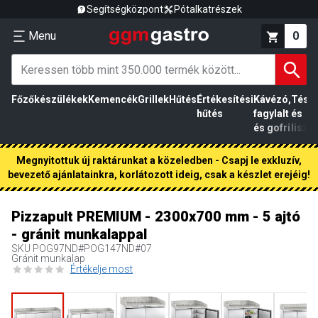
Segítségközpont
Pótalkatrészek
Menu
0
Főzőkészülékek
Kemencék
Grillek
Hűtés
Értékesítési
Kávézó,
Tész
hűtés
fagylalt
és
és gofri
liszt
Megnyitottuk új raktárunkat a közeledben - Csapj le exkluzív,
bevezető ajánlatainkra, korlátozott ideig, csak a készlet erejéig!
Pizzapult PREMIUM - 2300x700 mm - 5 ajtó
- gránit munkalappal
SKU
POG97ND#POG147ND#07
Gránit munkalap
Értékelje most