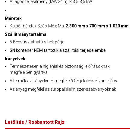
Átlagos teljesítmény (kW/24 h): 3,3 & 3,5 kW
Méretek
Külső méretek Szé x Mé x Ma:
2.300 mm x 700 mm x 1.020 mm
Szállítmány tartalma
5 Becsúsztatható sínek párja
GN konténer NEM tartozik a szállítási terjedelembe
Irányelvek
Természetesen a higiéniai és biztonsági előírásoknak
megfelelően gyártva.
A termék az irányelvnek megfelelő CE-jelöléssel van ellátva
Az anyag megfelel az európai élelmiszer-szabványoknak
Letöltés / Robbantott Rajz