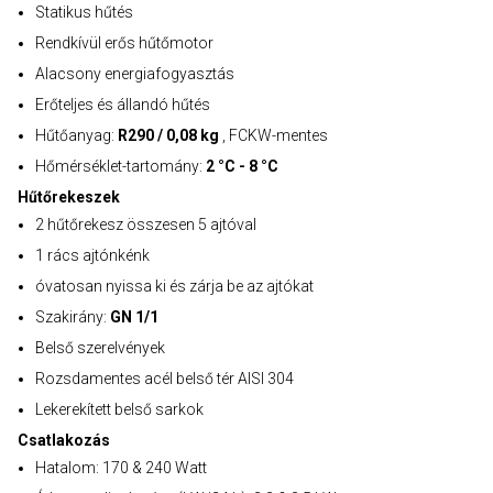
Statikus hűtés
Rendkívül erős hűtőmotor
Alacsony energiafogyasztás
Erőteljes és állandó hűtés
Hűtőanyag:
R290 / 0,08 kg
, FCKW-mentes
Hőmérséklet-tartomány:
2 °C - 8 °C
Hűtőrekeszek
2 hűtőrekesz összesen 5 ajtóval
1 rács ajtónkénk
óvatosan nyissa ki és zárja be az ajtókat
Szakirány:
GN 1/1
Belső szerelvények
Rozsdamentes acél belső tér AISI 304
Lekerekített belső sarkok
Csatlakozás
Hatalom: 170 & 240 Watt