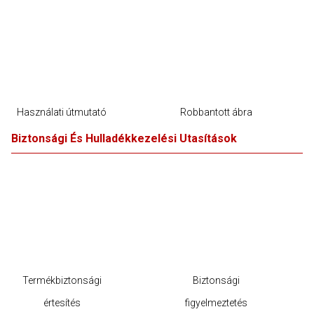
Használati útmutató
Robbantott ábra
Biztonsági És Hulladékkezelési Utasítások
Termékbiztonsági
Biztonsági
értesítés
figyelmeztetés