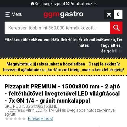
Segítségközpont
Pótalkatrészek
Menu
0
Főzőkészülékek
Kemencék
Grillek
Hűtés
Értékesítési
Kávézó,
Tész
hűtés
fagylalt
és
és gofri
liszt
Megnyitottuk új raktárunkat a közeledben - Csapj le exkluzív,
bevezető ajánlatainkra, korlátozott ideig, csak a készlet erejéig!
Pizzapult PREMIUM - 1500x800 mm - 2 ajtó
- feltéthűtővel üvegtetővel LED világítással
- 7x GN 1/4 - gránit munkalappal
SKU
POS158SG#AGS153LND
Hűtött felső vitrin LED 7x 1/4 GN és üveglapos hűtőszekrénnyel
együtt
Értékelje most