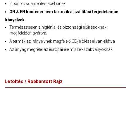
2 pár rozsdamentes acél sínek
GN & EN konténer nem tartozik a szállítási terjedelembe
Irányelvek
Természetesen a higiéniai és biztonsági előírásoknak
megfelelően gyártva.
A termék az irányelvnek megfelelő CE-jelöléssel van ellátva
Az anyag megfelel az európai élelmiszer-szabványoknak
Letöltés / Robbantott Rajz