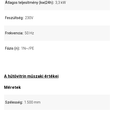
Átlagos teljesítmény (kw|24h)
3,3 kW
Feszültség
230V
Frekvencia
50 Hz
Fázis (n)
1N~/PE
A hűtővitrin műszaki értékei
Méretek
Szélesség
1.500 mm