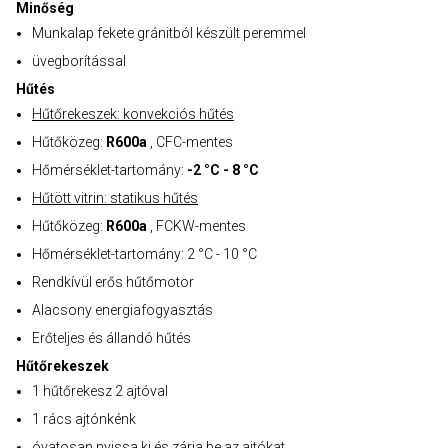
Minőség
Munkalap fekete gránitból készült peremmel
üvegborítással
Hűtés
Hűtőrekeszek: konvekciós hűtés
Hűtőközeg:
R600a
, CFC-mentes
Hőmérséklet-tartomány:
-2 °C - 8 °C
Hűtött vitrin: statikus hűtés
Hűtőközeg:
R600a
, FCKW-mentes
Hőmérséklet-tartomány: 2 °C - 10 °C
Rendkívül erős hűtőmotor
Alacsony energiafogyasztás
Erőteljes és állandó hűtés
Hűtőrekeszek
1 hűtőrekesz 2 ajtóval
1 rács ajtónkénk
óvatosan nyissa ki és zárja be az ajtókat