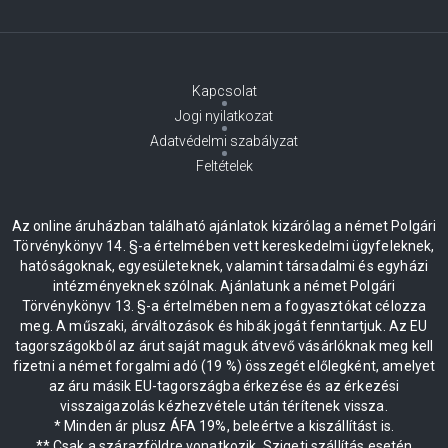
Kapcsolat
Jogi nyilatkozat
Adatvédelmi szabályzat
Feltételek
Az online áruházban található ajánlatok kizárólag a német Polgári
Törvénykönyv 14. §-a értelmében vett kereskedelmi ügyfeleknek,
hatóságoknak, egyesületeknek, valamint társadalmi és egyházi
intézményeknek szólnak. Ajánlatunk a német Polgári
Törvénykönyv 13. §-a értelmében nem a fogyasztókat célozza
meg. A műszaki, árváltozások és hibák jogát fenntartjuk. Az EU
tagországokból az árut saját maguk átvevő vásárlóknak meg kell
fizetni a német forgalmi adó (19 %) összegét előlegként, amelyet
az áru másik EU-tagországba érkezése és az érkezési
visszaigazolás kézhezvétele után térítenek vissza.
* Minden ár plusz ÁFA 19%, beleértve a kiszállítást is.
** Csak a szárazföldre vonatkozik. Szigeti szállítás esetén