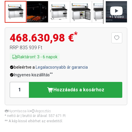
+
1
Video
*
468.630,98 €
RRP
835 939 Ft
Raktáron!
:
3
-
6
napok
beleértve a
Legalacsonyabb ár garancia
**
Ingyenes kiszállítás
Hozzáadás a kosárhoz
Nyomtassa ki
Megosztás
* nettó ár | bruttó ár áfával:
557 671 Ft
** A kép kissé eltérhet az eredetitől.