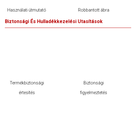
Használati útmutató
Robbantott ábra
Biztonsági És Hulladékkezelési Utasítások
Termékbiztonsági
Biztonsági
értesítés
figyelmeztetés