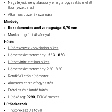
Nagy teljesítmény alacsony energiafogyasztás mellett
(környezetbarát)
Alkalmas pizzériák számára
Minőség
Rozsdamentes acél vastagsága: 0,70 mm
Munkalap gránit állvánnyal
Hűtés
Hűtőrekeszek: konvekciós hűtés
Hőmérséklet-tartomány:
-2 °C - 8 °C
Hűtött vitrin: statikus hűtés
Hőmérséklet-tartomány: 2 °C - 8 °C
Rendkívül erős hűtőmotor
Alacsony energiafogyasztás
Erőteljes és állandó hűtés
Hűtőközeg:
R290
, FCKW-mentes
Hűtőrekeszek
1 hűtőrekesz 3 ajtóval