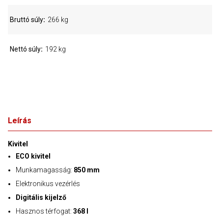
Bruttó súly
266 kg
Nettó súly
192 kg
Leírás
Kivitel
ECO kivitel
Munkamagasság:
850 mm
Elektronikus vezérlés
Digitális kijelző
Hasznos térfogat:
368 l