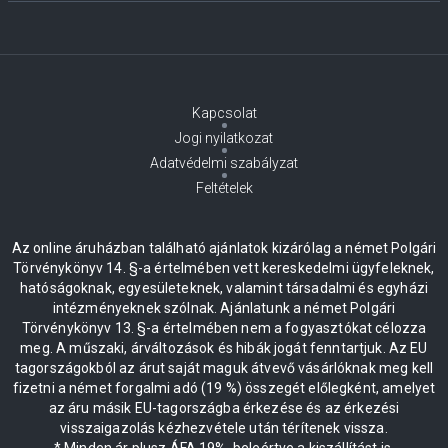
Kapcsolat
Jogi nyilatkozat
Adatvédelmi szabályzat
Feltételek
Az online áruházban található ajánlatok kizárólag a német Polgári
Törvénykönyv 14. §-a értelmében vett kereskedelmi ügyfeleknek,
hatóságoknak, egyesületeknek, valamint társadalmi és egyházi
intézményeknek szólnak. Ajánlatunk a német Polgári
Törvénykönyv 13. §-a értelmében nem a fogyasztókat célozza
meg. A műszaki, árváltozások és hibák jogát fenntartjuk. Az EU
tagországokból az árut saját maguk átvevő vásárlóknak meg kell
fizetni a német forgalmi adó (19 %) összegét előlegként, amelyet
az áru másik EU-tagországba érkezése és az érkezési
visszaigazolás kézhezvétele után térítenek vissza.
* Minden ár plusz ÁFA 19%, beleértve a kiszállítást is.