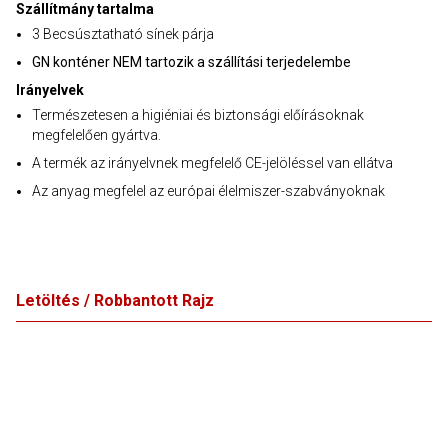
Szállítmány tartalma
3 Becsúsztatható sínek párja
GN konténer NEM tartozik a szállítási terjedelembe
Irányelvek
Természetesen a higiéniai és biztonsági előírásoknak
megfelelően gyártva.
A termék az irányelvnek megfelelő CE-jelöléssel van ellátva
Az anyag megfelel az európai élelmiszer-szabványoknak
Letöltés / Robbantott Rajz