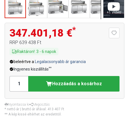
+
1
Video
*
347.401,18 €
RRP
639 438 Ft
Raktáron!
:
3
-
6
napok
beleértve a
Legalacsonyabb ár garancia
**
Ingyenes kiszállítás
Hozzáadás a kosárhoz
Nyomtassa ki
Megosztás
* nettó ár | bruttó ár áfával:
413 407 Ft
** A kép kissé eltérhet az eredetitől.