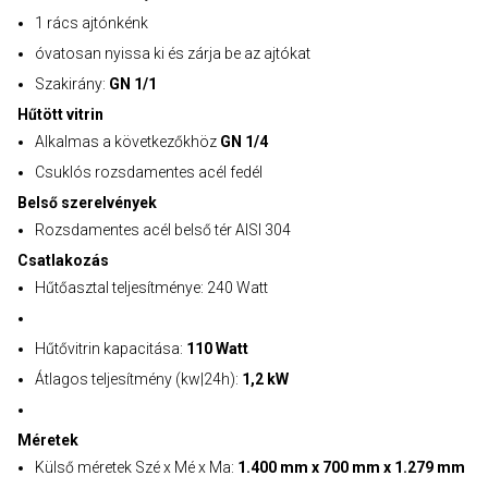
1 rács ajtónkénk
óvatosan nyissa ki és zárja be az ajtókat
Szakirány:
GN 1/1
Hűtött vitrin
Alkalmas a következőkhöz
GN 1/4
Csuklós rozsdamentes acél fedél
Belső szerelvények
Rozsdamentes acél belső tér AISI 304
Csatlakozás
Hűtőasztal teljesítménye: 240 Watt
Hűtővitrin kapacitása:
110 Watt
Átlagos teljesítmény (kw|24h):
1,2 kW
Méretek
Külső méretek Szé x Mé x Ma:
1.400 mm x 700 mm x 1.279 mm