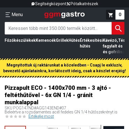
Segítségközpont
Pótalkatrészek
Menu
0
Főzőkészülékek
Kemencék
Grillek
Hűtés
Értékesítési
Kávézó,
Tész
hűtés
fagylalt
és
és gofri
liszt
Megnyitottuk új raktárunkat a közeledben - Csapj le exkluzív,
bevezető ajánlatainkra, korlátozott ideig, csak a készlet erejéig!
Pizzapult ECO - 1400x700 mm - 3 ajtó -
feltéthűtővel - 6x GN 1/4 - gránit
munkalappal
SKU
POG147ND#AGG143END#07
Beleértve a rozsdamentes acél fedeles GN 1/4 hűtőszekrényt is
Értékelje most