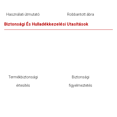
Használati útmutató
Robbantott ábra
Biztonsági És Hulladékkezelési Utasítások
Termékbiztonsági
Biztonsági
értesítés
figyelmeztetés