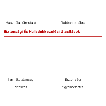
Használati útmutató
Robbantott ábra
Biztonsági És Hulladékkezelési Utasítások
Termékbiztonsági
Biztonsági
értesítés
figyelmeztetés