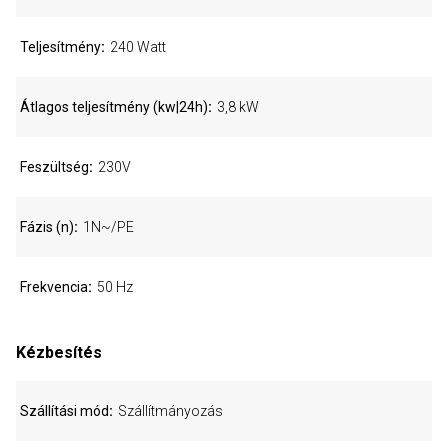
Teljesítmény
240 Watt
Átlagos teljesítmény (kw|24h)
3,8 kW
Feszültség
230V
Fázis (n)
1N~/PE
Frekvencia
50 Hz
Kézbesítés
Szállítási mód
Szállítmányozás