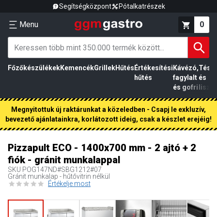
Segítségközpont
Pótalkatrészek
Menu
0
Főzőkészülékek
Kemencék
Grillek
Hűtés
Értékesítési
Kávézó,
Tész
hűtés
fagylalt
és
és gofri
liszt
Megnyitottuk új raktárunkat a közeledben - Csapj le exkluzív,
bevezető ajánlatainkra, korlátozott ideig, csak a készlet erejéig!
Pizzapult ECO - 1400x700 mm - 2 ajtó + 2
fiók - gránit munkalappal
SKU
POG147ND#SBG1212#07
Gránit munkalap - hűtővitrin nélkül
Értékelje most