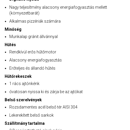
Nagy teljesítmény alacsony energiafogyasztás mellett
(környezetbarát)
Alkalmas pizzériák számára
Minőség
Munkalap gránit állvánnyal
Hűtés
Rendkívül erős hűtőmotor
Alacsony energiafogyasztás
Erőteljes és állandó hűtés
Hűtőrekeszek
1 rács ajtónkénk
óvatosan nyissa ki és zárja be az ajtókat
Belső szerelvények
Rozsdamentes acél belső tér AISI 304
Lekerekített belső sarkok
Szállítmány tartalma