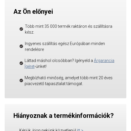
Az Ön előnyei
Több mint 35 000 termék raktáron és szállításra
kész.
Ingyenes szállítás egész Európában minden
rendelésre
Láttad máshol olcsóbban? Igényeld a
Árgarancia
Ígéret
-ünket!
Megbízható minőség, amelyet több mint 20 éves
piacvezető tapasztalat támogat.
Hiányoznak a termékinformációk?
Kérjük, írjon nekünk közvetlenül
itt
>