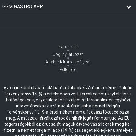
GGM GASTRO APP
Kapcsolat
Jogi nyilatkozat
Adatvédelmi szabályzat
Feltételek
Az online áruházban található ajánlatok kizárólag a német Polgári
Törvénykönyv 14. §-a értelmében vett kereskedelmi ügyfeleknek,
hatóságoknak, egyesületeknek, valamint társadalmi és egyházi
intézményeknek szólnak. Ajánlatunk a német Polgári
Törvénykönyv 13. §-a értelmében nem a fogyasztókat célozza
meg. A műszaki, árváltozások és hibák jogát fenntartjuk. Az EU
tagországokból az árut saját maguk átvevő vásárlóknak meg kell
fizetni a német forgalmi adó (19 %) összegét előlegként, amelyet