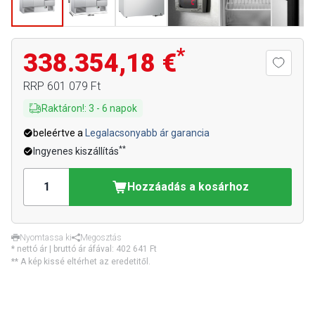
*
338.354,18 €
RRP
601 079 Ft
Raktáron!
:
3
-
6
napok
beleértve a
Legalacsonyabb ár garancia
**
Ingyenes kiszállítás
Hozzáadás a kosárhoz
Nyomtassa ki
Megosztás
* nettó ár | bruttó ár áfával:
402 641 Ft
** A kép kissé eltérhet az eredetitől.