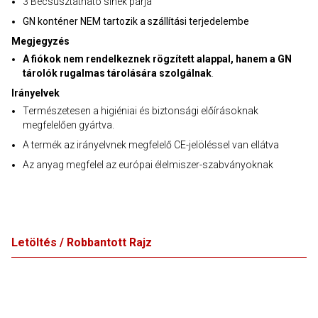
3 Becsúsztatható sínek párja
GN konténer NEM tartozik a szállítási terjedelembe
Megjegyzés
A fiókok nem rendelkeznek rögzített alappal, hanem a GN
tárolók rugalmas tárolására szolgálnak
.
Irányelvek
Természetesen a higiéniai és biztonsági előírásoknak
megfelelően gyártva.
A termék az irányelvnek megfelelő CE-jelöléssel van ellátva
Az anyag megfelel az európai élelmiszer-szabványoknak
Letöltés / Robbantott Rajz