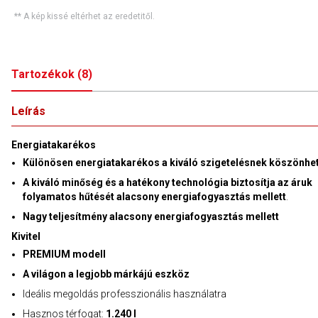
** A kép kissé eltérhet az eredetitől.
Tartozékok
(
8
)
Leírás
Energiatakarékos
Különösen energiatakarékos a kiváló szigetelésnek köszönhe
A kiváló minőség és a hatékony technológia biztosítja az áruk
folyamatos hűtését alacsony energiafogyasztás mellett
.
Nagy teljesítmény alacsony energiafogyasztás mellett
Kivitel
PREMIUM modell
A világon a legjobb márkájú eszköz
Ideális megoldás professzionális használatra
Hasznos térfogat:
1.240 l