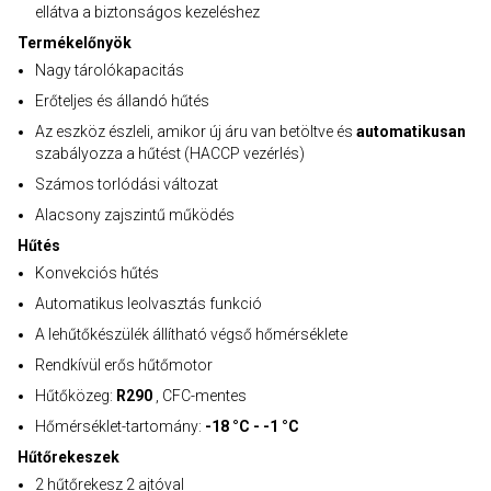
ellátva a biztonságos kezeléshez
Termékelőnyök
Nagy tárolókapacitás
Erőteljes és állandó hűtés
Az eszköz észleli, amikor új áru van betöltve és
automatikusan
szabályozza a hűtést (HACCP vezérlés)
Számos torlódási változat
Alacsony zajszintű működés
Hűtés
Konvekciós hűtés
Automatikus leolvasztás funkció
A lehűtőkészülék állítható végső hőmérséklete
Rendkívül erős hűtőmotor
Hűtőközeg:
R290
, CFC-mentes
Hőmérséklet-tartomány:
-18 °C - -1 °C
Hűtőrekeszek
2 hűtőrekesz 2 ajtóval