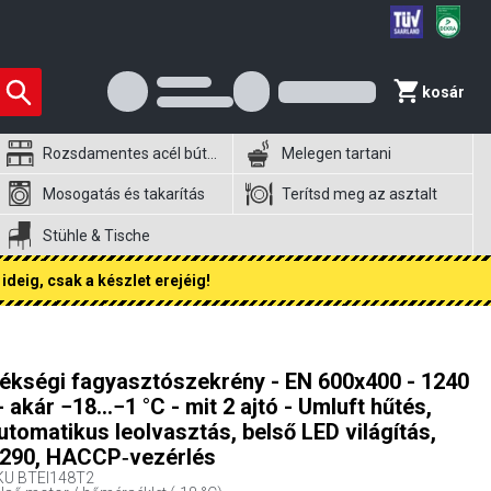
kosár
Rozsdamentes acél bútorok
Melegen tartani
Mosogatás és takarítás
Terítsd meg az asztalt
Stühle & Tische
ideig, csak a készlet erejéig!
ékségi fagyasztószekrény - EN 600x400 - 1240
 - akár −18…−1 °C - mit 2 ajtó - Umluft hűtés,
utomatikus leolvasztás, belső LED világítás,
290, HACCP‑vezérlés
KU
BTEI148T2