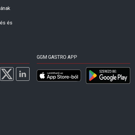
zának
zés és
GGM GASTRO APP