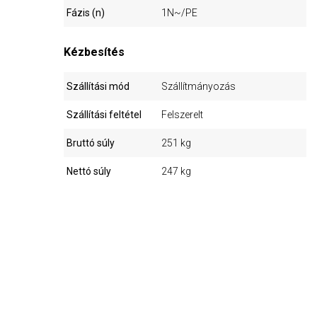
Fázis (n)
1N~/PE
Kézbesítés
Szállítási mód
Szállítmányozás
Szállítási feltétel
Felszerelt
Bruttó súly
251 kg
Nettó súly
247 kg