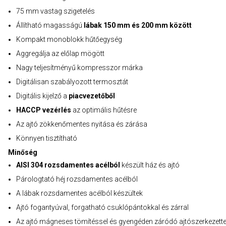
75 mm vastag szigetelés
Állítható magasságú
lábak 150 mm és 200 mm között
Kompakt monoblokk hűtőegység
Aggregálja az előlap mögött
Nagy teljesítményű kompresszor márka
Digitálisan szabályozott termosztát
Digitális kijelző a
piacvezetőből
HACCP vezérlés
az optimális hűtésre
Az ajtó zökkenőmentes nyitása és zárása
Könnyen tisztítható
Minőség
AISI 304 rozsdamentes acélból
készült ház és ajtó
Párologtató héj rozsdamentes acélból
A lábak rozsdamentes acélból készültek
Ajtó fogantyúval, forgatható csuklópántokkal és zárral
Az ajtó mágneses tömítéssel és gyengéden záródó ajtószerkezette