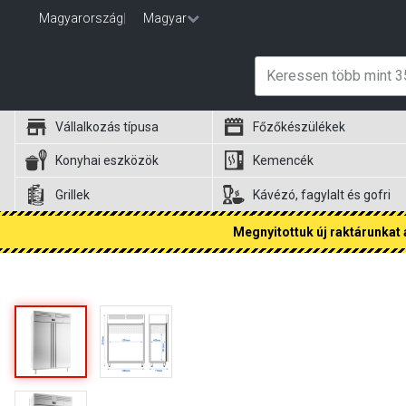
Magyarország
|
Magyar
Vállalkozás típusa
Főzőkészülékek
Konyhai eszközök
Kemencék
Grillek
Kávézó, fagylalt és gofri
Megnyitottuk új raktárunkat a