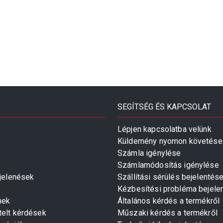
SEGÍTSÉG ÉS KAPCSOLAT
Lépjen kapcsolatba velünk
Küldemény nyomon követése
Számla igénylése
Számlamódosítás igénylése
gjelenések
Szállítási sérülés bejelentés
Kézbesítési probléma bejele
mek
Általános kérdés a termékről
telt kérdések
Műszaki kérdés a termékről