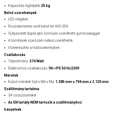
Kapacitás legfeljebb
25 kg
Belső szerelvények
LED világítás
Rozsdamentes acél belső tér AISI 304
Süllyesztett dupla ajtó, könnyen cserélhető gumiszalaggal
A tömítések szerszám nélkül cserélhetők.
Vízleeresztés a hűtőszekrényben
Csatlakozás
Teljesítmény:
374 Watt
Elektromos csatlakozás:
1N~/PE 50 Hz230V
Méretek
Külső méretek Szé x Mé x Ma:
1.385 mm x 794 mm x 2.130 mm
Szállítmány tartalma
34 csúszósíneket
Az EN tartály NEM tartozik a szállítmányhoz
Irányelvek