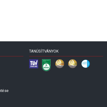
TANÚSÍTVÁNYOK
e
ntése