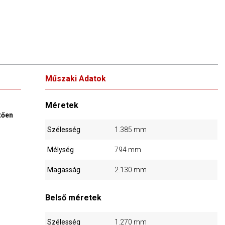
Műszaki Adatok
Méretek
tően
Szélesség
1.385 mm
Mélység
794 mm
Magasság
2.130 mm
Belső méretek
Szélesség
1.270 mm