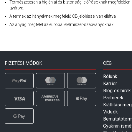
Természetesen a higiéniai és biztonsági előírásoknak megfelelően
gyártva.
A termék az irányelvnek megfelelő CE-jelöléssel van ellátva
Az anyag megfelel az európai élelmiszer-szabványoknak
FIZETÉSI MÓDOK
CÉG
Rólunk
Karrier
Blog és hírek
Partnerek
Kiállítási me
Videók
Bemutatóter
Gyakran ismé