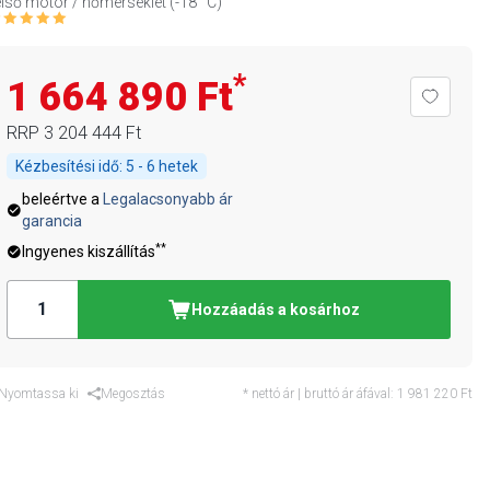
lső motor / hőmérséklet (-18 °C)
*
1 664 890 Ft
RRP
3 204 444 Ft
Kézbesítési idő:
5 - 6 hetek
beleértve a
Legalacsonyabb ár
garancia
**
Ingyenes kiszállítás
Hozzáadás a kosárhoz
Nyomtassa ki
Megosztás
* nettó ár | bruttó ár áfával:
1 981 220 Ft