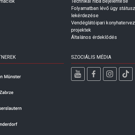
rmációk
Technikai hiba bejelentése
Folyamatban lévő ügy státus
lekérdezése
Vendéglátóipari konyhaterve
projektek
Általános érdeklődés
TNEREK
SZOCIÁLIS MÉDIA