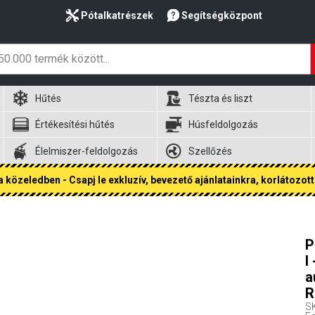
Pótalkatrészek
Segítségközpont
Hűtés
Tészta és liszt
Értékesítési hűtés
Húsfeldolgozás
Élelmiszer-feldolgozás
Szellőzés
 közeledben - Csapj le exkluzív, bevezető ajánlatainkra, korlátozott 
P
l
a
R
S