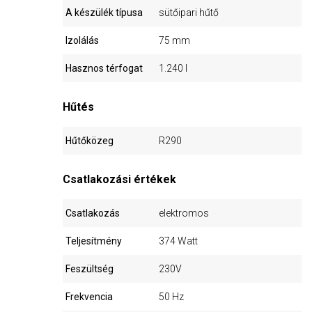
A készülék típusa
sütőipari hűtő
Izolálás
75 mm
Hasznos térfogat
1.240 l
Hűtés
Hűtőközeg
R290
Csatlakozási értékek
Csatlakozás
elektromos
Teljesítmény
374 Watt
Feszültség
230V
Frekvencia
50 Hz