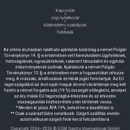
Kapcsolat
Jogi nyilatkozat
Adatvédelmi szabályzat
Feltételek
Az online áruházban található ajánlatok kizárólag a német Polgári
Törvénykönyv 14. §-a értelmében vett kereskedelmi ügyfeleknek,
hatóságoknak, egyesületeknek, valamint társadalmi és egyházi
intézményeknek szólnak. Ajánlatunk a német Polgári
Törvénykönyv 13. §-a értelmében nem a fogyasztókat célozza
meg. A műszaki, árváltozások és hibák jogát fenntartjuk. Az EU
tagországokból az árut saját maguk átvevő vásárlóknak meg kell
fizetni a német forgalmi adó (19 %) összegét előlegként, amelyet
az áru másik EU-tagországba érkezése és az érkezési
visszaigazolás kézhezvétele után térítenek vissza.
* Minden ár plusz ÁFA 19%, beleértve a kiszállítást is.
** Csak a szárazföldre vonatkozik. Szigeti szállítás esetén
automatikusan szigeti felár kerül felszámításra.
Copyright 2004–
2026
© GGM Gastro International GmbH