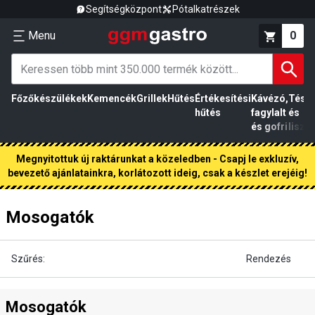
Segítségközpont
Pótalkatrészek
Menu
0
Főzőkészülékek
Kemencék
Grillek
Hűtés
Értékesítési
Kávézó,
Tész
hűtés
fagylalt
és
és gofri
liszt
Megnyitottuk új raktárunkat a közeledben - Csapj le exkluzív,
bevezető ajánlatainkra, korlátozott ideig, csak a készlet erejéig!
Mosogatók
Szűrés:
Rendezés
Mosogatók