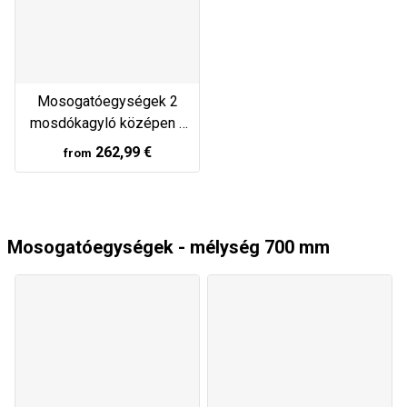
Mosogatóegységek 2
mosdókagyló középen -
mélység 600 mm
262,99 €
from
Mosogatóegységek - mélység 700 mm