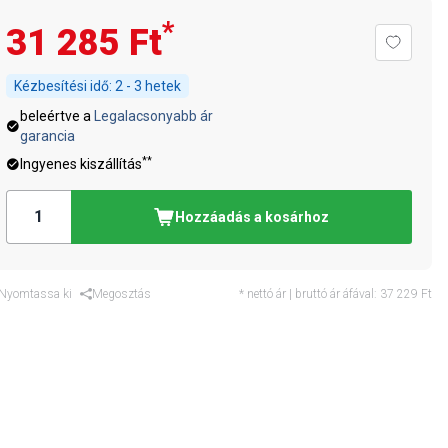
*
31 285 Ft
Kézbesítési idő:
2 - 3 hetek
beleértve a
Legalacsonyabb ár
garancia
**
Ingyenes kiszállítás
Hozzáadás a kosárhoz
Nyomtassa ki
Megosztás
* nettó ár | bruttó ár áfával:
37 229 Ft