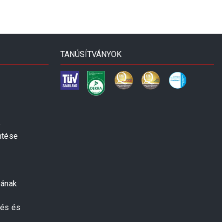
TANÚSÍTVÁNYOK
e
ntése
zának
zés és