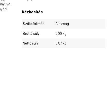
nnyűvé
nyhai
Kézbesítés
Szállítási mód
Csomag
Bruttó súly
0,88 kg
Nettó súly
0,87 kg