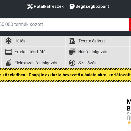
Pótalkatrészek
Segítségközpont
Hűtés
Tészta és liszt
Értékesítési hűtés
Húsfeldolgozás
Élelmiszer-feldolgozás
Szellőzés
 közeledben - Csapj le exkluzív, bevezető ajánlatainkra, korlátozott 
M
B
S
Hi