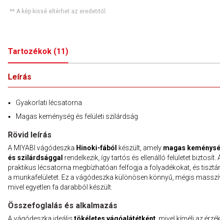
** A kép kissé eltérhet az eredetitől.
Tartozékok
(
11
)
Leírás
Gyakorlati lécsatorna
Magas keménység és felületi szilárdság
Rövid leírás
A MIYABI vágódeszka
Hinoki-fából
készült, amely
magas keménysé
és szilárdsággal
rendelkezik, így tartós és ellenálló felületet biztosít. 
praktikus lécsatorna megbízhatóan felfogja a folyadékokat, és tisztán
a munkafelületet. Ez a vágódeszka különösen könnyű, mégis masszí
mivel egyetlen fa darabból készült.
Összefoglalás és alkalmazás
A vágódeszka ideális
tökéletes vágóalátétként
, mivel kíméli az érzé