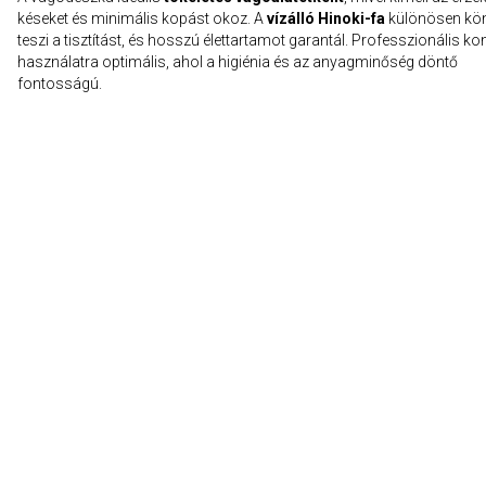
késeket és minimális kopást okoz. A
vízálló Hinoki-fa
különösen kö
teszi a tisztítást, és hosszú élettartamot garantál. Professzionális ko
használatra optimális, ahol a higiénia és az anyagminőség döntő
fontosságú.