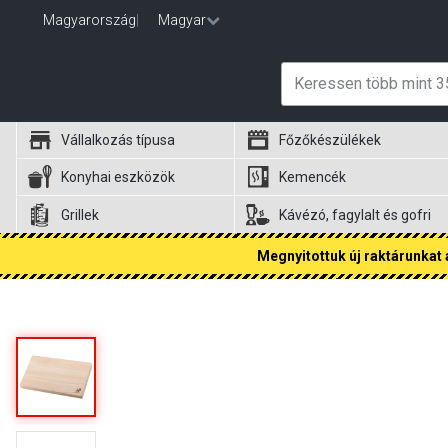
Magyarország
|
Magyar
Vállalkozás típusa
Főzőkészülékek
Konyhai eszközök
Kemencék
Grillek
Kávézó, fagylalt és gofri
Megnyitottuk új raktárunkat a