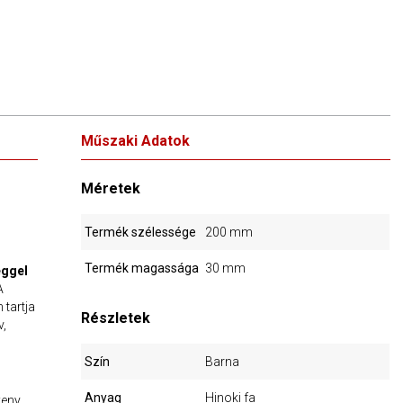
Műszaki Adatok
Méretek
Termék szélessége
200 mm
Termék magassága
30 mm
ggel
A
 tartja
Részletek
v,
Szín
Barna
Anyag
Hinoki fa
keny