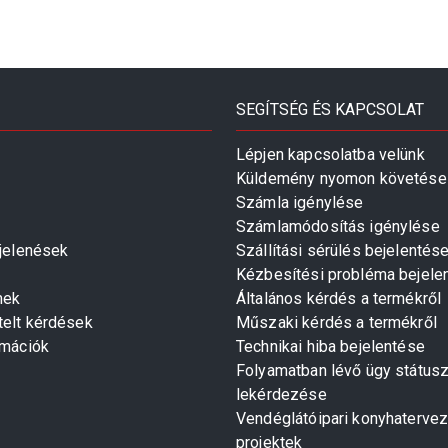
SEGÍTSÉG ÉS KAPCSOLAT
Lépjen kapcsolatba velünk
Küldemény nyomon követése
Számla igénylése
Számlamódosítás igénylése
gjelenések
Szállítási sérülés bejelentés
Kézbesítési probléma bejele
mek
Általános kérdés a termékről
telt kérdések
Műszaki kérdés a termékről
rmációk
Technikai hiba bejelentése
Folyamatban lévő ügy státus
lekérdezése
Vendéglátóipari konyhaterve
projektek