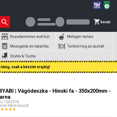
kosár
Rozsdamentes acél bútorok
Melegen tartani
Mosogatás és takarítás
Terítsd meg az asztalt
Stühle & Tische
ideig, csak a készlet erejéig!
IYABI | Vágódeszka - Hinoki fa - 350x200mm -
arna
KU
1002078
noki fából készült