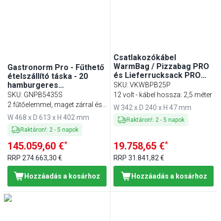
Csatlakozókábel
WarmBag / Pizzabag PRO
Gastronorm Pro - Fűthető
és Lieferrucksack PRO
ételszállító táska - 20
táskához
hamburgeres
SKU
:
VKWBPB25P
kartondobozhoz - fekete
SKU
:
GNPB5435S
12 volt - kábel hossza: 2,5 méter
2 fűtőelemmel, maget zárral és
W 342 x D 240 x H 47 mm
csatlakozókábellel együtt
W 468 x D 613 x H 402 mm
Raktáron!
:
2
-
5
napok
Raktáron!
:
2
-
5
napok
*
*
145.059,60 €
19.758,65 €
RRP
274.663,30 €
RRP
31.841,82 €
Hozzáadás a kosárhoz
Hozzáadás a kosárhoz