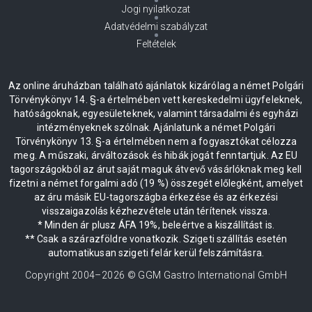
Jogi nyilatkozat
Adatvédelmi szabályzat
Feltételek
Az online áruházban található ajánlatok kizárólag a német Polgári
Törvénykönyv 14. §-a értelmében vett kereskedelmi ügyfeleknek,
hatóságoknak, egyesületeknek, valamint társadalmi és egyházi
intézményeknek szólnak. Ajánlatunk a német Polgári
Törvénykönyv 13. §-a értelmében nem a fogyasztókat célozza
meg. A műszaki, árváltozások és hibák jogát fenntartjuk. Az EU
tagországokból az árut saját maguk átvevő vásárlóknak meg kell
fizetni a német forgalmi adó (19 %) összegét előlegként, amelyet
az áru másik EU-tagországba érkezése és az érkezési
visszaigazolás kézhezvétele után térítenek vissza.
* Minden ár plusz ÁFA 19%, beleértve a kiszállítást is.
** Csak a szárazföldre vonatkozik. Szigeti szállítás esetén
automatikusan szigeti felár kerül felszámításra.
Copyright 2004–
2026
© GGM Gastro International GmbH