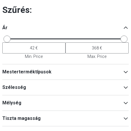
Szűrés:
Ár
Min. Price
Max. Price
Mesterterméktípusok
Kiegészítők csomagoláshoz & szállításhoz
(
2
)
Szélesség
Szállítótáskák
(
2
)
Pizzatáskák
(
1
)
Mélység
Min
Max
Tiszta magasság