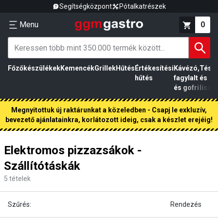
Segítségközpont
Pótalkatrészek
Menu
0
Főzőkészülékek
Kemencék
Grillek
Hűtés
Értékesítési
Kávézó,
Tész
hűtés
fagylalt
és
és gofri
liszt
Megnyitottuk új raktárunkat a közeledben - Csapj le exkluzív,
bevezető ajánlatainkra, korlátozott ideig, csak a készlet erejéig!
Elektromos pizzazsákok -
Szállítótáskák
5
tételek
Szűrés:
Rendezés