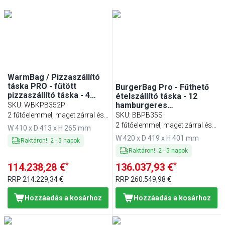
Min
Max
Min
Max
WarmBag / Pizzaszállító
táska PRO - fűtött
BurgerBag Pro - Fűthető
pizzaszállító táska - 4
ételszállító táska - 12
pizzadoboz - 35x35 cm -
hamburgeres
SKU
:
WBKPB352P
piros
kartondobozhoz - fekete
2 fűtőelemmel, maget zárral és
SKU
:
BBPB35S
csatlakozókábellel együtt
2 fűtőelemmel, maget zárral és
W 410 x D 413 x H 265 mm
csatlakozókábellel együtt
W 420 x D 419 x H 401 mm
Raktáron!
:
2
-
5
napok
Raktáron!
:
2
-
5
napok
*
*
114.238,28 €
136.037,93 €
RRP
214.229,34 €
RRP
260.549,98 €
Hozzáadás a kosárhoz
Hozzáadás a kosárhoz