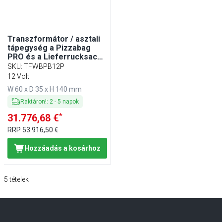
Transzformátor / asztali
tápegység a Pizzabag
PRO és a Lieferrucksack
PRO számára
SKU
:
TFWBPB12P
12 Volt
W 60 x D 35 x H 140 mm
Raktáron!
:
2
-
5
napok
*
31.776,68 €
RRP
53.916,50 €
Hozzáadás a kosárhoz
5
tételek