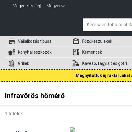
Magyarország
|
Magyar
Vállalkozás típusa
Főzőkészülékek
Konyhai eszközök
Kemencék
Grillek
Kávézó, fagylalt és gofri
Megnyitottuk új raktárunkat a
Infravörös hőmérő
1
tételek