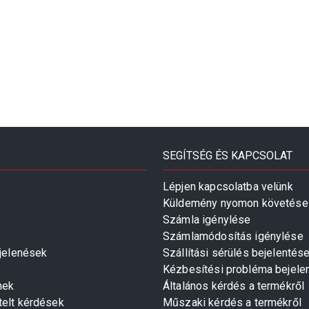
SEGÍTSÉG ÉS KAPCSOLAT
Lépjen kapcsolatba velünk
Küldemény nyomon követése
Számla igénylése
Számlamódosítás igénylése
gjelenések
Szállítási sérülés bejelentés
Kézbesítési probléma bejele
mek
Általános kérdés a termékről
telt kérdések
Műszaki kérdés a termékről