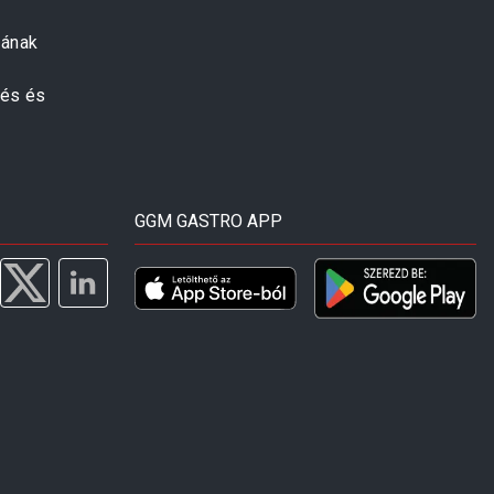
zának
zés és
GGM GASTRO APP