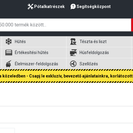
Pótalkatrészek
Segítségközpont
Hűtés
Tészta és liszt
Értékesítési hűtés
Húsfeldolgozás
Élelmiszer-feldolgozás
Szellőzés
 közeledben - Csapj le exkluzív, bevezető ajánlatainkra, korlátozott 