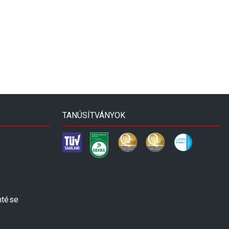
TANÚSÍTVÁNYOK
e
ntése