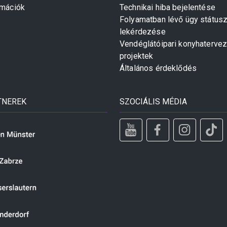
rmációk
Technikai hiba bejelentése
Folyamatban lévő ügy státus
lekérdezése
Vendéglátóipari konyhaterve
projektek
Általános érdeklődés
TNEREK
SZOCIÁLIS MÉDIA