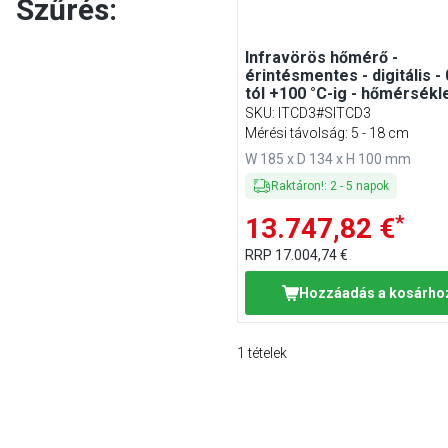
Szűrés:
Infravörös hőmérő -
érintésmentes - digitális - 
tól +100 °C-ig - hőmérsékl
riasztással - állvánnyal
SKU
:
ITCD3#SITCD3
Mérési távolság: 5 - 18 cm
W 185 x D 134 x H 100 mm
Raktáron!
:
2
-
5
napok
*
13.747,82 €
RRP
17.004,74 €
Hozzáadás a kosárho
1
tételek