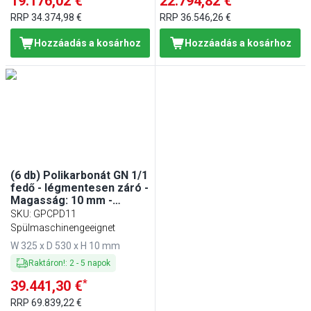
19.176,02 €
22.794,82 €
RRP
34.374,98 €
RRP
36.546,26 €
Hozzáadás a kosárhoz
Hozzáadás a kosárhoz
(6 db) Polikarbonát GN 1/1
fedő - légmentesen záró -
Magasság: 10 mm -
530x325 mm - átlátszó
SKU
:
GPCPD11
Spülmaschinengeeignet
W 325 x D 530 x H 10 mm
Raktáron!
:
2
-
5
napok
*
39.441,30 €
RRP
69.839,22 €