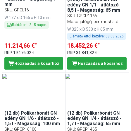
mm
edény GN 1/1 - átlátszó -
8,5 l - Magasság: 65 mm
SKU
:
GPCL16
SKU
:
GPCP1165
W 177 x D 165 x H 10 mm
Mosogatógépben mosható
Raktáron!
:
2
-
5
napok
W 325 x D 530 x H 65 mm
Elérhető ettől kezdve:
08.08.2026
*
*
11.214,66 €
18.452,26 €
RRP
19.176,02 €
RRP
31.841,82 €
Hozzáadás a kosárhoz
Hozzáadás a kosárhoz
(12 db) Polikarbonát GN
(12 db) Polikarbonát GN
edény GN 1/6 - átlátszó -
edény GN 1/4 - átlátszó -
1,5 l - Magasság: 100 mm
1,7 l - Magasság: 65 mm
SKU
:
GPCP16100
SKU
:
GPCP1465