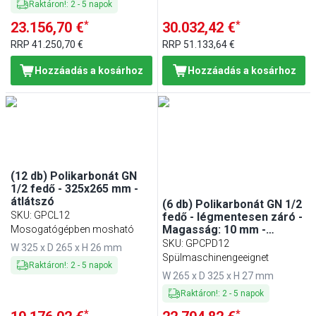
Raktáron!
:
2
-
5
napok
*
*
23.156,70 €
30.032,42 €
RRP
41.250,70 €
RRP
51.133,64 €
Hozzáadás a kosárhoz
Hozzáadás a kosárhoz
(12 db) Polikarbonát GN
1/2 fedő - 325x265 mm -
átlátszó
(6 db) Polikarbonát GN 1/2
SKU
:
GPCL12
fedő - légmentesen záró -
Magasság: 10 mm -
Mosogatógépben mosható
325x265 mm - átlátszó
SKU
:
GPCPD12
W 325 x D 265 x H 26 mm
Spülmaschinengeeignet
Raktáron!
:
2
-
5
napok
W 265 x D 325 x H 27 mm
Raktáron!
:
2
-
5
napok
*
*