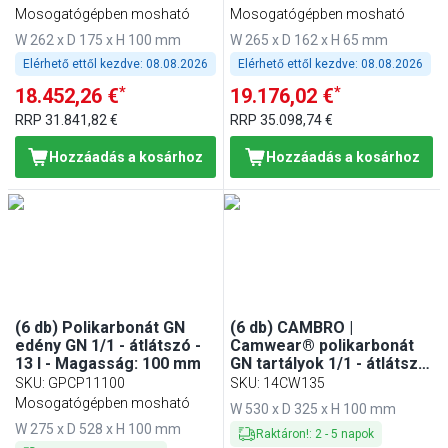
Mosogatógépben mosható
Mosogatógépben mosható
W 262 x D 175 x H 100 mm
W 265 x D 162 x H 65 mm
Elérhető ettől kezdve:
08.08.2026
Elérhető ettől kezdve:
08.08.2026
*
*
18.452,26 €
19.176,02 €
RRP
31.841,82 €
RRP
35.098,74 €
Hozzáadás a kosárhoz
Hozzáadás a kosárhoz
(6 db) Polikarbonát GN
(6 db) CAMBRO |
edény GN 1/1 - átlátszó -
Camwear® polikarbonát
13 l - Magasság: 100 mm
GN tartályok 1/1 - átlátszó
- mélység 100 mm
SKU
:
GPCP11100
SKU
:
14CW135
Mosogatógépben mosható
W 530 x D 325 x H 100 mm
W 275 x D 528 x H 100 mm
Raktáron!
:
2
-
5
napok