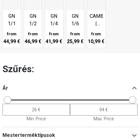
GN
GN
GN
GN
CAMBRO
1/1
1/2
1/4
1/6
|
Camview®
from
from
from
from
from
GN
44,99 €
46,99 €
41,99 €
25,99 €
10,99 €
tartály
Szűrés:
Ár
Min. Price
Max. Price
Mesterterméktípusok