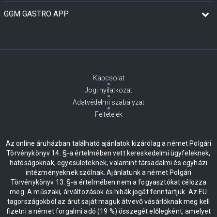
GGM GASTRO APP
Kapcsolat
Jogi nyilatkozat
Adatvédelmi szabályzat
Feltételek
Az online áruházban található ajánlatok kizárólag a német Polgári
Törvénykönyv 14. §-a értelmében vett kereskedelmi ügyfeleknek,
hatóságoknak, egyesületeknek, valamint társadalmi és egyházi
intézményeknek szólnak. Ajánlatunk a német Polgári
Törvénykönyv 13. §-a értelmében nem a fogyasztókat célozza
meg. A műszaki, árváltozások és hibák jogát fenntartjuk. Az EU
tagországokból az árut saját maguk átvevő vásárlóknak meg kell
fizetni a német forgalmi adó (19 %) összegét előlegként, amelyet