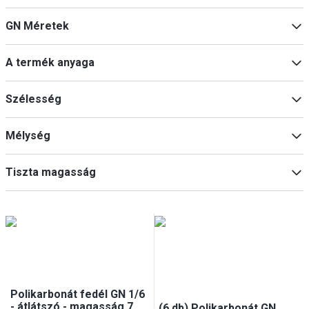
GN-tartály
(
5
)
GN Méretek
GN-edények tartozékai
(
4
)
1/1
(
4
)
A termék anyaga
1/2
(
2
)
1/6
(
2
)
Polikarbonát
(
8
)
Szélesség
1/4
(
1
)
Mélység
Min
Max
Tiszta magasság
Min
Max
Min
Max
Polikarbonát fedél GN 1/6
- átlátszó - magasság 7
(6 db) Polikarbonát GN