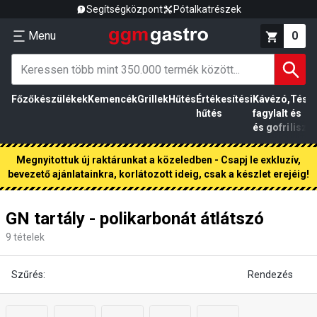
Segítségközpont
Pótalkatrészek
Menu
0
Főzőkészülékek
Kemencék
Grillek
Hűtés
Értékesítési
Kávézó,
Tész
hűtés
fagylalt
és
és gofri
liszt
Megnyitottuk új raktárunkat a közeledben - Csapj le exkluzív,
bevezető ajánlatainkra, korlátozott ideig, csak a készlet erejéig!
GN tartály - polikarbonát átlátszó
9
tételek
Szűrés:
Rendezés