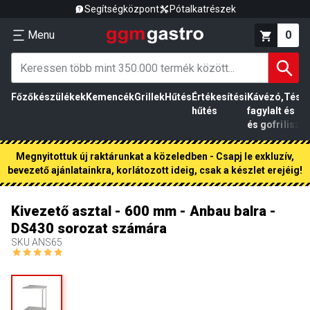
Segítségközpont
Pótalkatrészek
Menu
0
Főzőkészülékek
Kemencék
Grillek
Hűtés
Értékesítési
Kávézó,
Tész
hűtés
fagylalt
és
és gofri
liszt
Megnyitottuk új raktárunkat a közeledben - Csapj le exkluzív,
bevezető ajánlatainkra, korlátozott ideig, csak a készlet erejéig!
Kivezető asztal - 600 mm - Anbau balra -
DS430 sorozat számára
SKU
ANS65