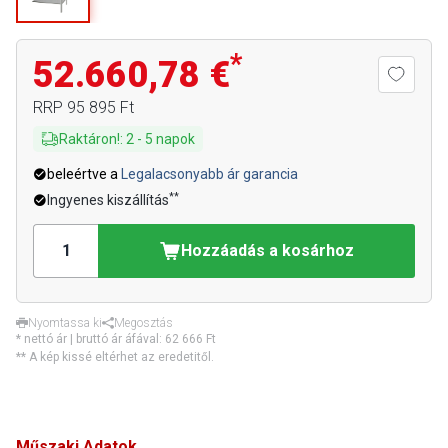
*
52.660,78 €
RRP
95 895 Ft
Raktáron!
:
2
-
5
napok
beleértve a
Legalacsonyabb ár garancia
**
Ingyenes kiszállítás
Hozzáadás a kosárhoz
Nyomtassa ki
Megosztás
* nettó ár | bruttó ár áfával:
62 666 Ft
** A kép kissé eltérhet az eredetitől.
Műszaki Adatok