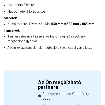
robusztus felépítés
Nagyon ellenálló és tartós
Méretek
Külső méretek Szé x Mé x Ma:
630 mm x 520 mm x 865 mm
Irányelvek
Természetesen a higiéniai és biztonsági előírásoknak
megfelelően gyártva.
A termék az irányelvnek megfelelő CE-jelöléssel van ellátva
Az Ön megbízható
partnere
Price/performance: Grade "very
good"