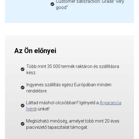
Customer satisfaction: Grade "very
good"
Az Ön előnyei
Több mint 35 000 termék raktáron és szállításra
kész.
Ingyenes szállítás egész Európában minden
rendelésre
Láttad máshol olcsóbban? Igényeld a
Árgarancia
Ígéret
-ünket!
Megbízható minőség, amelyet több mint 20 éves
piacvezető tapasztalat támogat.