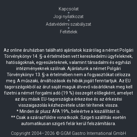
Kapcsolat
Jogi nyilatkozat
Adatvédelmi szabályzat
Feltételek
Az online áruházban található ajánlatok kizárólag a német Polgári
Törvénykönyv 14. §-a értelmében vett kereskedelmi ügyfeleknek,
hatóságoknak, egyesületeknek, valamint társadalmi és egyházi
intézményeknek szólnak. Ajánlatunk a német Polgári
Törvénykönyv 13. §-a értelmében nem a fogyasztókat célozza
meg. A műszaki, árváltozások és hibák jogát fenntartjuk. Az EU
tagországokból az árut saját maguk átvevő vásárlóknak meg kell
fizetni a német forgalmi adó (19 %) összegét előlegként, amelyet
az áru másik EU-tagországba érkezése és az érkezési
visszaigazolás kézhezvétele után térítenek vissza.
* Minden ár plusz ÁFA 19%, beleértve a kiszállítást is.
** Csak a szárazföldre vonatkozik. Szigeti szállítás esetén
automatikusan szigeti felár kerül felszámításra.
Copyright 2004–
2026
© GGM Gastro International GmbH