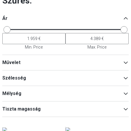
Szűrés:
Ár
Min. Price
Max. Price
Művelet
Digitális
(
2
)
Szélesség
Mélység
Min
Max
Tiszta magasság
Min
Max