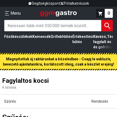
Segítségközpont
Pótalkatrészek
Menu
0
Főzőkészülékek
Kemencék
Grillek
Hűtés
Értékesítési
Kávézó,
Tész
hűtés
fagylalt
és
és gofri
liszt
Megnyitottuk új raktárunkat a közeledben - Csapj le exkluzív,
bevezető ajánlatainkra, korlátozott ideig, csak a készlet erejéig!
Fagylaltos kocsi
4
tételek
Szűrés:
Rendezés