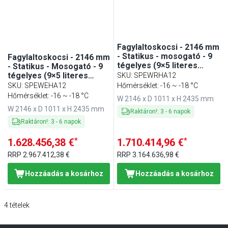
Fagylaltoskocsi - 2146 mm
- Statikus - mosogató - 9
Fagylaltoskocsi - 2146 mm
tégelyes (9×5 literes
- Statikus - Mosogató - 9
Napoli tégelyhez)
tégelyes (9×5 literes
SKU
:
SPEWRHA12
Napoli tégelyhez) - 2
SKU
:
SPEWEHA12
Hőmérséklet: -16 ~ -18 °C
tolóajtóval
Hőmérséklet: -16 ~ -18 °C
W 2146 x D 1011 x H 2435 mm
W 2146 x D 1011 x H 2435 mm
Raktáron!
:
3
-
6
napok
Raktáron!
:
3
-
6
napok
*
*
1.628.456,38 €
1.710.414,96 €
RRP
2.967.412,38 €
RRP
3.164.636,98 €
Hozzáadás a kosárhoz
Hozzáadás a kosárhoz
4
tételek