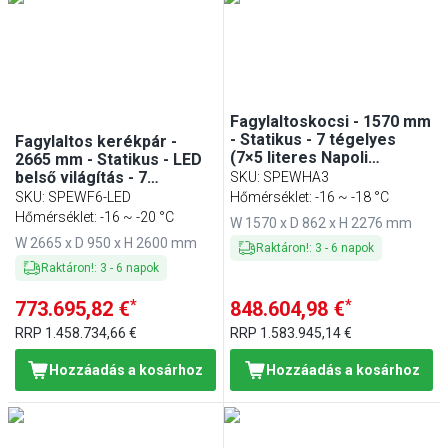
Min
Max
Fagylaltoskocsi - 1570 mm
- Statikus - 7 tégelyes
Fagylaltos kerékpár -
(7×5 literes Napoli
2665 mm - Statikus - LED
tégelyhez)
belső világítás - 7
SKU
:
SPEWHA3
tégelyes (7×5 literes
SKU
:
SPEWF6-LED
Hőmérséklet: -16 ~ -18 °C
Napoli tégelyhez)
Hőmérséklet: -16 ~ -20 °C
W 1570 x D 862 x H 2276 mm
W 2665 x D 950 x H 2600 mm
Raktáron!
:
3
-
6
napok
Raktáron!
:
3
-
6
napok
*
*
773.695,82 €
848.604,98 €
RRP
1.458.734,66 €
RRP
1.583.945,14 €
Hozzáadás a kosárhoz
Hozzáadás a kosárhoz