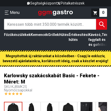
Segítségközpont
Pótalkatrészek
Menu
0
Főzőkészülékek
Kemencék
Grillek
Hűtés
Értékesítési
Kávézó,
Tész
hűtés
fagylalt
és
és gofri
liszt
Megnyitottuk új raktárunkat a közeledben - Csapj le exkluzív,
bevezető ajánlatainkra, korlátozott ideig, csak a készlet erejéig!
Karlowsky szakácskabát Basic - Fekete -
Méret: M
SKU
KJBMK2S
Nyomócsapokkal