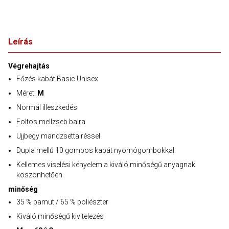
Leírás
Végrehajtás
Főzés kabát Basic Unisex
Méret:
M
Normál illeszkedés
Foltos mellzseb balra
Ujjbegy mandzsetta réssel
Dupla mellű 10 gombos kabát nyomógombokkal
Kellemes viselési kényelem a kiváló minőségű anyagnak
köszönhetően
minőség
35 % pamut / 65 % poliészter
Kiváló minőségű kivitelezés