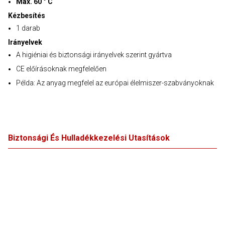
Max. 60 ° C
Kézbesítés
1 darab
Irányelvek
A higiéniai és biztonsági irányelvek szerint gyártva
CE előírásoknak megfelelően
Példa: Az anyag megfelel az európai élelmiszer-szabványoknak
Biztonsági És Hulladékkezelési Utasítások