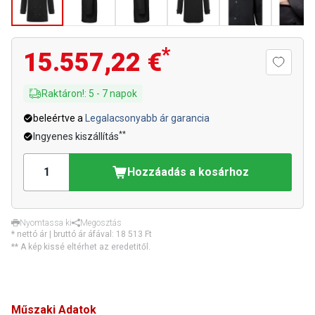
*
15.557,22 €
Raktáron!
:
5
-
7
napok
beleértve a
Legalacsonyabb ár garancia
**
Ingyenes kiszállítás
Hozzáadás a kosárhoz
Nyomtassa ki
Megosztás
* nettó ár | bruttó ár áfával:
18 513 Ft
** A kép kissé eltérhet az eredetitől.
Műszaki Adatok