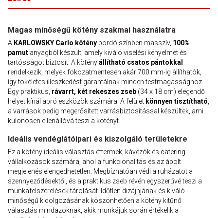
Magas minőségű kötény szakmai használatra
A
KARLOWSKY Carlo kötény
bordó színben masszív,
100%
pamut
anyagból készült, amely kiváló viselési kényelmet és
tartósságot biztosít. A kötény
állítható csatos pántokkal
rendelkezik, melyek fokozatmentesen akár 700 mm-ig állíthatók,
így tökéletes illeszkedést garantálnak minden testmagassághoz.
Egy praktikus,
rávarrt, két rekeszes zseb
(34 x 18 cm) elegendő
helyet kínál apró eszközök számára. A felület
könnyen tisztítható
,
a varrások pedig megerősített varrásbiztosítással készültek, ami
különösen ellenállóvá teszi a kötényt.
Ideális vendéglátóipari és kiszolgáló területekre
Ez a kötény ideális választás éttermek, kávézók és catering
vállalkozások számára, ahol a funkcionalitás és az ápolt
megjelenés elengedhetetlen. Megbízhatóan védi a ruházatot a
szennyeződésektől, és a praktikus zseb révén egyszerűvé teszi a
munkafelszerelések tárolását. Időtlen dizájnjának és kiváló
minőségű kidolgozásának köszönhetően a kötény kitűnő
választás mindazoknak, akik munkájuk során értékelik a