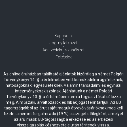
Kapcsolat
Jogi nyilatkozat
Adatvédelmi szabályzat
Feltételek
Az online áruházban található ajánlatok kizárólag a német Polgári
Törvénykönyv 14. §-a értelmében vett kereskedelmi ügyfeleknek,
hatóságoknak, egyesületeknek, valamint társadalmi és egyházi
intézményeknek szólnak. Ajánlatunk a német Polgári
Törvénykönyv 13. §-a értelmében nem a fogyasztókat célozza
meg. A műszaki, árváltozások és hibák jogát fenntartjuk. Az EU
tagországokból az árut saját maguk átvevő vásárlóknak meg kell
fizetni a német forgalmi adó (19 %) összegét előlegként, amelyet
az áru másik EU-tagországba érkezése és az érkezési
visszaigazolás kézhezvétele után térítenek vissza.