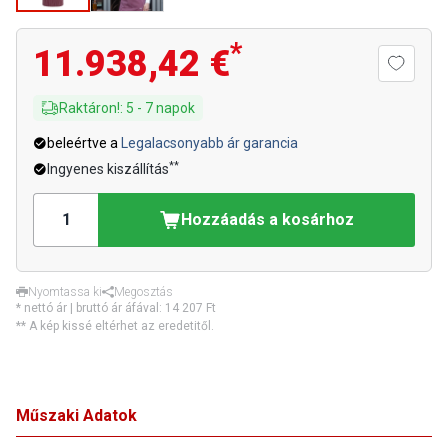
*
11.938,42 €
Raktáron!
:
5
-
7
napok
beleértve a
Legalacsonyabb ár garancia
**
Ingyenes kiszállítás
Hozzáadás a kosárhoz
Nyomtassa ki
Megosztás
* nettó ár | bruttó ár áfával:
14 207 Ft
** A kép kissé eltérhet az eredetitől.
Műszaki Adatok