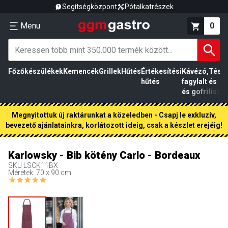
Segítségközpont
Pótalkatrészek
Menu
0
Főzőkészülékek
Kemencék
Grillek
Hűtés
Értékesítési
Kávézó,
Tész
hűtés
fagylalt
és
és gofri
liszt
Megnyitottuk új raktárunkat a közeledben - Csapj le exkluzív,
bevezető ajánlatainkra, korlátozott ideig, csak a készlet erejéig!
Karlowsky - Bib kötény Carlo - Bordeaux
SKU
LSCK11BX
Méretek: 70 x 90 cm