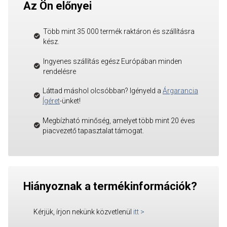
Az Ön előnyei
Több mint 35 000 termék raktáron és szállításra
kész.
Ingyenes szállítás egész Európában minden
rendelésre
Láttad máshol olcsóbban? Igényeld a
Árgarancia
Ígéret
-ünket!
Megbízható minőség, amelyet több mint 20 éves
piacvezető tapasztalat támogat.
Hiányoznak a termékinformációk?
Kérjük, írjon nekünk közvetlenül
itt
>