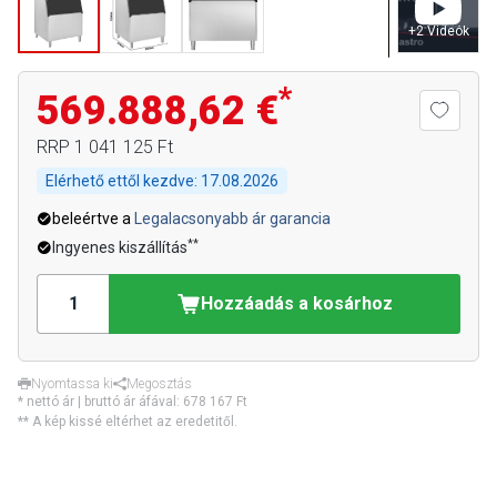
+
2
Videók
*
569.888,62 €
RRP
1 041 125 Ft
Elérhető ettől kezdve:
17.08.2026
beleértve a
Legalacsonyabb ár garancia
**
Ingyenes kiszállítás
Hozzáadás a kosárhoz
Nyomtassa ki
Megosztás
* nettó ár | bruttó ár áfával:
678 167 Ft
** A kép kissé eltérhet az eredetitől.