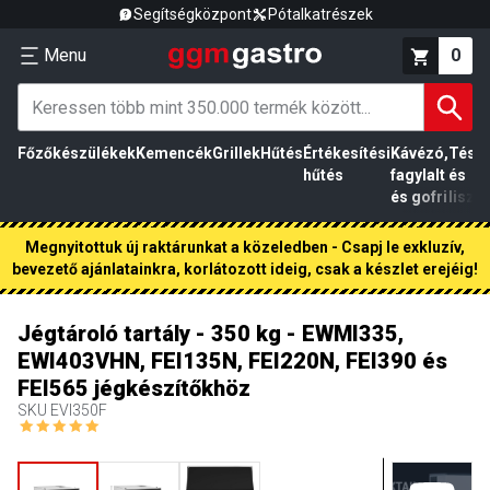
Segítségközpont
Pótalkatrészek
Menu
0
Főzőkészülékek
Kemencék
Grillek
Hűtés
Értékesítési
Kávézó,
Tész
hűtés
fagylalt
és
és gofri
liszt
Megnyitottuk új raktárunkat a közeledben - Csapj le exkluzív,
bevezető ajánlatainkra, korlátozott ideig, csak a készlet erejéig!
Jégtároló tartály - 350 kg - EWMI335,
EWI403VHN, FEI135N, FEI220N, FEI390 és
FEI565 jégkészítőkhöz
SKU
EVI350F