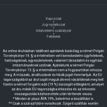
Kapcsolat
Jogi nyilatkozat
Adatvédelmi szabályzat
Feltételek
Az online áruházban található ajánlatok kizárólag a német Polgári
Törvénykönyv 14. §-a értelmében vett kereskedelmi ügyfeleknek,
hatóságoknak, egyesületeknek, valamint társadalmi és egyházi
intézményeknek szólnak. Ajánlatunk a német Polgári
Törvénykönyv 13. §-a értelmében nem a fogyasztókat célozza
meg. A műszaki, árváltozások és hibák jogát fenntartjuk. Az EU
tagországokból az árut saját maguk átvevő vásárlóknak meg kell
fizetni a német forgalmi adó (19 %) összegét előlegként, amelyet
az áru másik EU-tagországba érkezése és az érkezési
visszaigazolás kézhezvétele után térítenek vissza.
* Minden ár plusz ÁFA 19%, beleértve a kiszállítást is.
** Csak a szárazföldre vonatkozik. Szigeti szállítás esetén