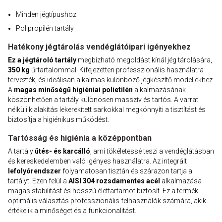
Minden jégtípushoz
Polipropilén tartály
Hatékony jégtárolás vendéglátóipari igényekhez
Ez a jégtároló tartály
megbízható megoldást kínál jég tárolására,
350 kg
űrtartalommal. Kifejezetten professzionális használatra
tervezték, és ideálisan alkalmas különböző jégkészítő modellekhez.
A
magas minőségű higiéniai polietilén
alkalmazásának
köszönhetően a tartály különösen masszív és tartós. A varrat
nélküli kialakítás lekerekített sarkokkal megkönnyíti a tisztítást és
biztosítja a higiénikus működést.
Tartósság és higiénia a középpontban
A tartály
ütés- és karcálló
, ami tökéletessé teszi a vendéglátásban
és kereskedelemben való igényes használatra. Az integrált
lefolyórendszer
folyamatosan tisztán és szárazon tartja a
tartályt. Ezen felül a
AISI 304 rozsdamentes acél
alkalmazása
magas stabilitást és hosszú élettartamot biztosít. Ez a termék
optimális választás professzionális felhasználók számára, akik
értékelik a minőséget és a funkcionalitást.