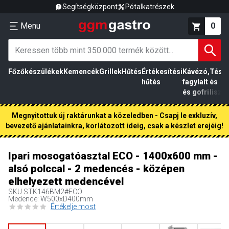
Segítségközpont
Pótalkatrészek
Menu
0
Főzőkészülékek
Kemencék
Grillek
Hűtés
Értékesítési
Kávézó,
Tész
hűtés
fagylalt
és
és gofri
liszt
Megnyitottuk új raktárunkat a közeledben - Csapj le exkluzív,
bevezető ajánlatainkra, korlátozott ideig, csak a készlet erejéig!
Ipari mosogatóasztal ECO - 1400x600 mm -
alsó polccal - 2 medencés - középen
elhelyezett medencével
SKU
STK146BM2#ECO
Medence: W500xD400mm
Értékelje most