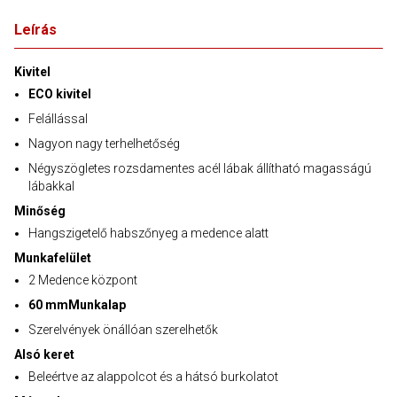
Leírás
Kivitel
ECO kivitel
Felállással
Nagyon nagy terhelhetőség
Négyszögletes rozsdamentes acél lábak állítható magasságú
lábakkal
Minőség
Hangszigetelő habszőnyeg a medence alatt
Munkafelület
2 Medence központ
60 mmMunkalap
Szerelvények önállóan szerelhetők
Alsó keret
Beleértve az alappolcot és a hátsó burkolatot