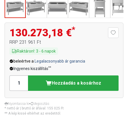
*
130.273,18 €
RRP
231 961 Ft
Raktáron!
:
3
-
6
napok
beleértve a
Legalacsonyabb ár garancia
**
Ingyenes kiszállítás
Hozzáadás a kosárhoz
Nyomtassa ki
Megosztás
* nettó ár | bruttó ár áfával:
155 025 Ft
** A kép kissé eltérhet az eredetitől.