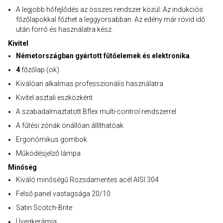
A legjobb hőfejlődés az összes rendszer közül: Az indukciós
főzőlapokkal főzhet a leggyorsabban. Az edény már rövid idő
után forró és használatra kész.
Kivitel
Németországban gyártott fűtőelemek és elektronika
.
4
főzőlap (ok)
Kiválóan alkalmas professzionális használatra
Kivitel asztali eszközként
A szabadalmaztatott Bflex multi-control rendszerrel
A fűtési zónák önállóan állíthatóak
Ergonómikus gombok
Működésjelző lámpa
Minőség
Kiváló minőségű Rozsdamentes acél AISI 304
Felső panel vastagsága 20/10
Satin Scotch-Brite
Üvegkerámia