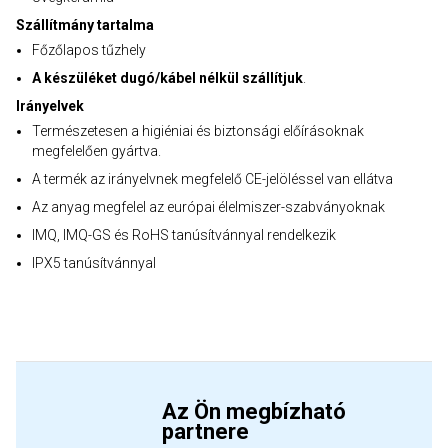
Szállítmány tartalma
Főzőlapos tűzhely
A készüléket dugó/kábel nélkül szállítjuk
.
Irányelvek
Természetesen a higiéniai és biztonsági előírásoknak
megfelelően gyártva.
A termék az irányelvnek megfelelő CE-jelöléssel van ellátva
Az anyag megfelel az európai élelmiszer-szabványoknak
IMQ, IMQ-GS és RoHS tanúsítvánnyal rendelkezik
IPX5 tanúsítvánnyal
Az Ön megbízható
partnere