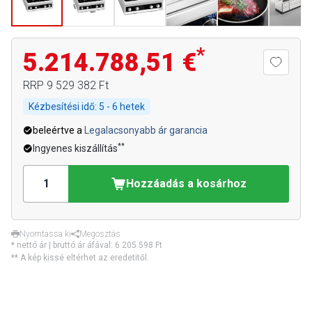
*
5.214.788,51 €
RRP
9 529 382 Ft
Kézbesítési idő:
5 - 6 hetek
beleértve a
Legalacsonyabb ár garancia
**
Ingyenes kiszállítás
Hozzáadás a kosárhoz
Nyomtassa ki
Megosztás
* nettó ár | bruttó ár áfával:
6 205 598 Ft
** A kép kissé eltérhet az eredetitől.