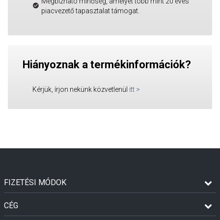
Megbízható minőség, amelyet több mint 20 éves
piacvezető tapasztalat támogat.
Hiányoznak a termékinformációk?
Kérjük, írjon nekünk közvetlenül
itt
>
FIZETÉSI MÓDOK
CÉG