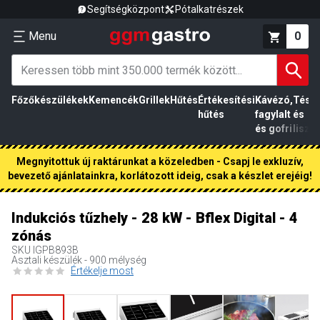
Segítségközpont
Pótalkatrészek
Menu
0
Főzőkészülékek
Kemencék
Grillek
Hűtés
Értékesítési
Kávézó,
Tész
hűtés
fagylalt
és
és gofri
liszt
Megnyitottuk új raktárunkat a közeledben - Csapj le exkluzív,
bevezető ajánlatainkra, korlátozott ideig, csak a készlet erejéig!
Indukciós tűzhely - 28 kW - Bflex Digital - 4
zónás
SKU
IGPB893B
Asztali készülék - 900 mélység
Értékelje most