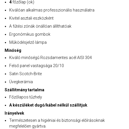
4
főzőlap (ok)
Kiválóan alkalmas professzionális használatra
Kivitel asztali eszközként
A fűtési zónák önállóan állíthatóak
Ergonómikus gombok
Működésjelző lámpa
Minőség
Kiváló minőségű Rozsdamentes acél AISI 304
Felső panel vastagsága 20/10
Satin Scotch-Brite
Üvegkerámia
Szállítmány tartalma
Főzőlapos tűzhely
A készüléket dugó/kábel nélkül szállítjuk
.
Irányelvek
Természetesen a higiéniai és biztonsági előírásoknak
megfelelően gyártva.