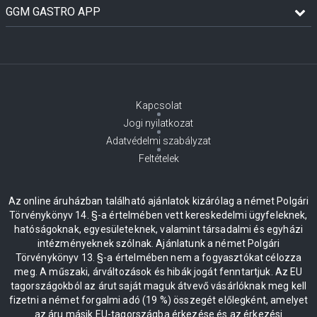
GGM GASTRO APP
Kapcsolat
Jogi nyilatkozat
Adatvédelmi szabályzat
Feltételek
Az online áruházban található ajánlatok kizárólag a német Polgári
Törvénykönyv 14. §-a értelmében vett kereskedelmi ügyfeleknek,
hatóságoknak, egyesületeknek, valamint társadalmi és egyházi
intézményeknek szólnak. Ajánlatunk a német Polgári
Törvénykönyv 13. §-a értelmében nem a fogyasztókat célozza
meg. A műszaki, árváltozások és hibák jogát fenntartjuk. Az EU
tagországokból az árut saját maguk átvevő vásárlóknak meg kell
fizetni a német forgalmi adó (19 %) összegét előlegként, amelyet
az áru másik EU-tagországba érkezése és az érkezési