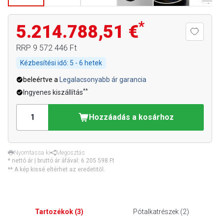
*
5.214.788,51 €
RRP
9 572 446 Ft
Kézbesítési idő:
5 - 6 hetek
beleértve a
Legalacsonyabb ár garancia
**
Ingyenes kiszállítás
Hozzáadás a kosárhoz
Nyomtassa ki
Megosztás
* nettó ár | bruttó ár áfával:
6 205 598 Ft
** A kép kissé eltérhet az eredetitől.
Tartozékok
(
3
)
Pótalkatrészek
(
2
)