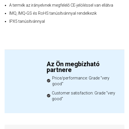
A termék az irányelvnek megfelelő CE-jelöléssel van ellátva
IMQ, IMQ-GS és RoHS tanúsítvánnyal rendelkezik
IPX5 tanúsítvánnyal
Az Ön megbízható
partnere
Price/performance: Grade "very
good"
Customer satisfaction: Grade "very
good"