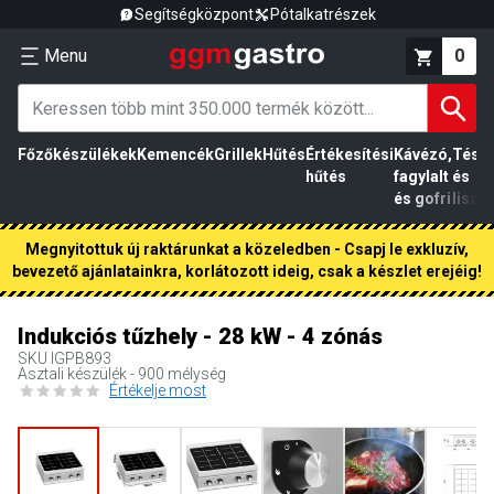
Segítségközpont
Pótalkatrészek
Menu
0
Főzőkészülékek
Kemencék
Grillek
Hűtés
Értékesítési
Kávézó,
Tész
hűtés
fagylalt
és
és gofri
liszt
Megnyitottuk új raktárunkat a közeledben - Csapj le exkluzív,
bevezető ajánlatainkra, korlátozott ideig, csak a készlet erejéig!
Indukciós tűzhely - 28 kW - 4 zónás
SKU
IGPB893
Asztali készülék - 900 mélység
Értékelje most