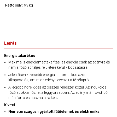
Nettó súly
93 kg
Leírás
Energiatakarékos
Maximális energiamegtakarítás: az energia csak az edényre és
nem a főzőlap teljes felületére kerül kibocsátásra.
Jelentősen kevesebb energia: automatikus azonnali
kikapcsolás, amint az edényt leveszik a főzőlapról.
A legjobb hőfejlődés az összes rendszer közül: Az indukciós
főzőlapokkal főzhet a leggyorsabban. Az edény már rövid idő
után forró és használatra kész.
Kivitel
Németországban gyártott fűtőelemek és elektronika
.