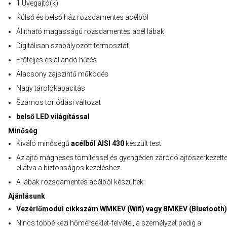
1 Üvegajtó(k)
Külső és belső ház rozsdamentes acélból
Állítható magasságú rozsdamentes acél lábak
Digitálisan szabályozott termosztát
Erőteljes és állandó hűtés
Alacsony zajszintű működés
Nagy tárolókapacitás
Számos torlódási változat
belső LED világítással
Minőség
Kiváló minőségű
acélból AISI 430
készült test.
Az ajtó mágneses tömítéssel és gyengéden záródó ajtószerkezette
ellátva a biztonságos kezeléshez
A lábak rozsdamentes acélból készültek
Ajánlásunk
Vezérlőmodul cikkszám WMKEV (Wifi) vagy BMKEV (Bluetooth)
Nincs többé kézi hőmérséklet-felvétel, a személyzet pedig a