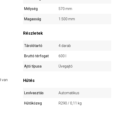
Mélység
570 mm
Magasság
1.500 mm
Részletek
Tárolótartó
4 darab
Bruttó térfogat
600 l
Ajtó típusa
Üvegajtó
l van
Hűtés
Leolvasztás
Automatikus
Hűtőközeg
R290 / 0,11 kg