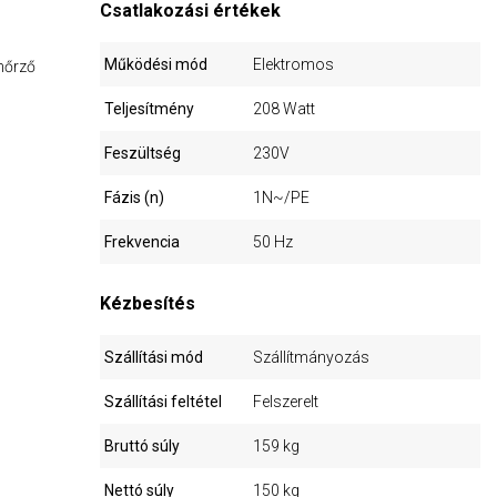
Csatlakozási értékek
Működési mód
Elektromos
nőrző
Teljesítmény
208 Watt
Feszültség
230V
Fázis (n)
1N~/PE
Frekvencia
50 Hz
Kézbesítés
Szállítási mód
Szállítmányozás
Szállítási feltétel
Felszerelt
Bruttó súly
159 kg
Nettó súly
150 kg