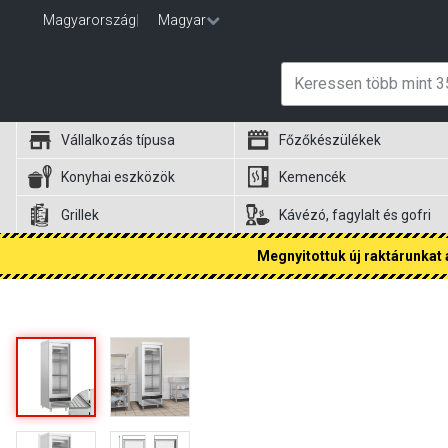
Magyarország
|
Magyar
Vállalkozás típusa
Főzőkészülékek
Konyhai eszközök
Kemencék
Grillek
Kávézó, fagylalt és gofri
Megnyitottuk új raktárunkat a