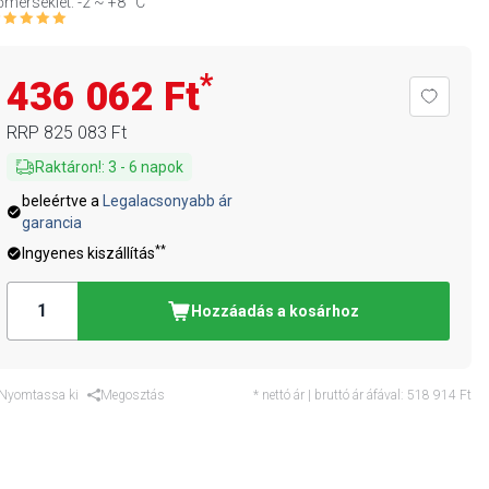
mérséklet: -2 ~ +8 °C
*
436 062 Ft
RRP
825 083 Ft
Raktáron!
:
3
-
6
napok
beleértve a
Legalacsonyabb ár
garancia
**
Ingyenes kiszállítás
Hozzáadás a kosárhoz
Nyomtassa ki
Megosztás
* nettó ár | bruttó ár áfával:
518 914 Ft