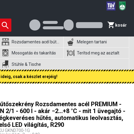
kosár
Rozsdamentes acél bútorok
Melegen tartani
Mosogatás és takarítás
Terítsd meg az asztalt
Stühle & Tische
ideig, csak a készlet erejéig!
űtőszekrény Rozsdamentes acél PREMIUM -
N 2/1 - 600 l - akár −2…+8 °C - mit 1 üvegajtó -
égkeveréses hűtés, automatikus leolvasztás,
első LED világítás, R290
KU
GKND700-1G