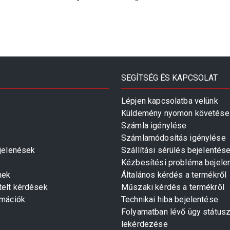
SEGÍTSÉG ÉS KAPCSOLAT
Lépjen kapcsolatba velünk
Küldemény nyomon követése
Számla igénylése
Számlamódosítás igénylése
gjelenések
Szállítási sérülés bejelentés
Kézbesítési probléma bejele
mek
Általános kérdés a termékről
telt kérdések
Műszaki kérdés a termékről
rmációk
Technikai hiba bejelentése
Folyamatban lévő ügy státus
lekérdezése