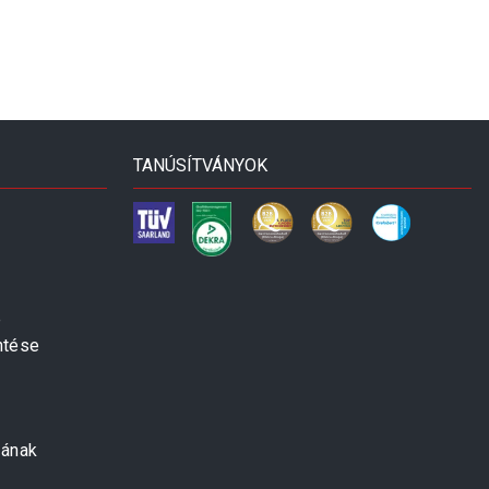
TANÚSÍTVÁNYOK
e
ntése
zának