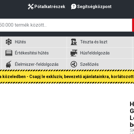
Pótalkatrészek
Segítségközpont
Hűtés
Tészta és liszt
Értékesítési hűtés
Húsfeldolgozás
Élelmiszer-feldolgozás
Szellőzés
 közeledben - Csapj le exkluzív, bevezető ajánlatainkra, korlátozott 
H
G
L
b
S