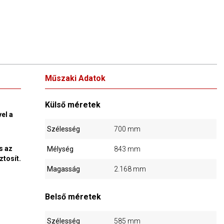
Műszaki Adatok
Külső méretek
el a
Szélesség
700 mm
s az
Mélység
843 mm
ztosít.
Magasság
2.168 mm
Belső méretek
Szélesség
585 mm