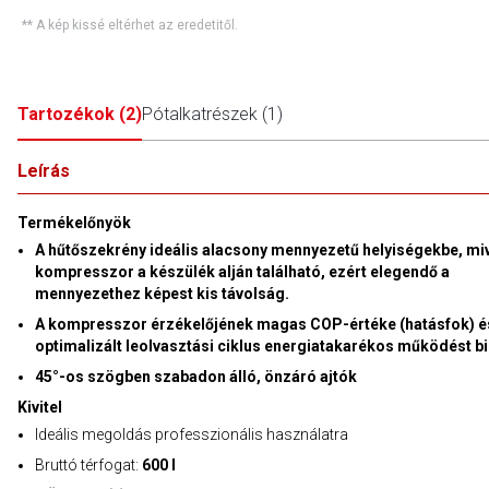
** A kép kissé eltérhet az eredetitől.
Tartozékok
(
2
)
Pótalkatrészek
(
1
)
Leírás
Termékelőnyök
A hűtőszekrény ideális alacsony mennyezetű helyiségekbe, miv
kompresszor a készülék alján található, ezért elegendő a
mennyezethez képest kis távolság.
A kompresszor érzékelőjének magas COP-értéke (hatásfok) é
optimalizált leolvasztási ciklus energiatakarékos működést bi
45°-os szögben szabadon álló, önzáró ajtók
Kivitel
Ideális megoldás professzionális használatra
Bruttó térfogat:
600 l