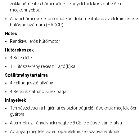
zökkenőmentes hőmérséklet-felügyeletnek köszönhetően
megkönnyebbül.
A napi hőmérséklet automatikus dokumentálása az élelmiszer-elle
hatóság számára (HACCP)
Hűtés
Rendkívül erős hűtőmotor
Hűtőrekeszek
4 Betéti tétel
1 Hűtőszekrény rekesz 1 ajtó(k)kal
Szállítmány tartalma
4 Felfüggesztő állvány
4 Becsúsztatható sínek párja
Irányelvek
Természetesen a higiéniai és biztonsági előírásoknak megfelelően
gyártva.
A termék az irányelvnek megfelelő CE-jelöléssel van ellátva
Az anyag megfelel az európai élelmiszer-szabványoknak