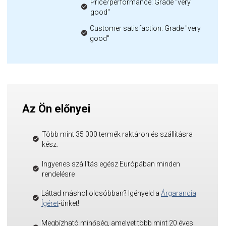
Price/performance: Grade "very
good"
Customer satisfaction: Grade "very
good"
Az Ön előnyei
Több mint 35 000 termék raktáron és szállításra
kész.
Ingyenes szállítás egész Európában minden
rendelésre
Láttad máshol olcsóbban? Igényeld a
Árgarancia
Ígéret
-ünket!
Megbízható minőség, amelyet több mint 20 éves