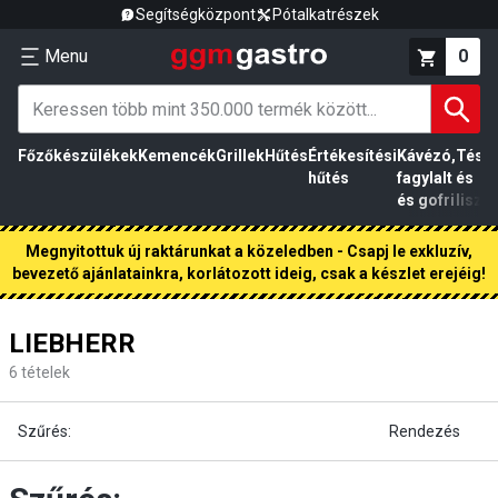
Segítségközpont
Pótalkatrészek
Menu
0
Főzőkészülékek
Kemencék
Grillek
Hűtés
Értékesítési
Kávézó,
Tész
hűtés
fagylalt
és
és gofri
liszt
Megnyitottuk új raktárunkat a közeledben - Csapj le exkluzív,
bevezető ajánlatainkra, korlátozott ideig, csak a készlet erejéig!
LIEBHERR
6
tételek
Szűrés:
Rendezés