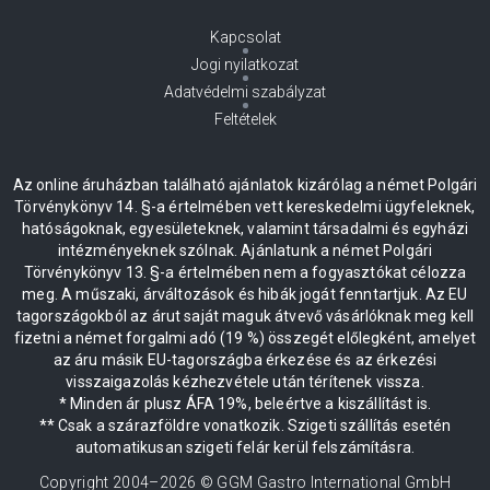
Kapcsolat
Jogi nyilatkozat
Adatvédelmi szabályzat
Feltételek
Az online áruházban található ajánlatok kizárólag a német Polgári
Törvénykönyv 14. §-a értelmében vett kereskedelmi ügyfeleknek,
hatóságoknak, egyesületeknek, valamint társadalmi és egyházi
intézményeknek szólnak. Ajánlatunk a német Polgári
Törvénykönyv 13. §-a értelmében nem a fogyasztókat célozza
meg. A műszaki, árváltozások és hibák jogát fenntartjuk. Az EU
tagországokból az árut saját maguk átvevő vásárlóknak meg kell
fizetni a német forgalmi adó (19 %) összegét előlegként, amelyet
az áru másik EU-tagországba érkezése és az érkezési
visszaigazolás kézhezvétele után térítenek vissza.
* Minden ár plusz ÁFA 19%, beleértve a kiszállítást is.
** Csak a szárazföldre vonatkozik. Szigeti szállítás esetén
automatikusan szigeti felár kerül felszámításra.
Copyright 2004–
2026
© GGM Gastro International GmbH