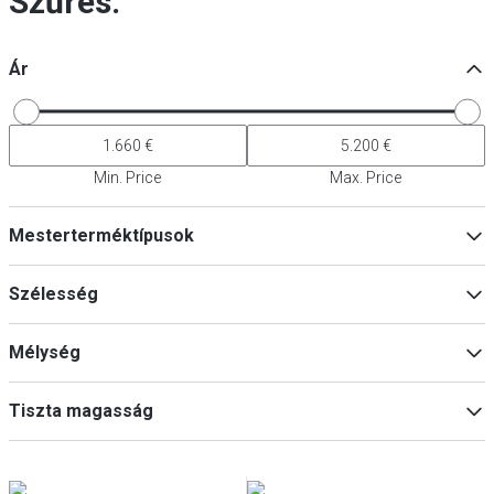
Szűrés:
Ár
Min. Price
Max. Price
Mesterterméktípusok
Hűtőszekrények
(
3
)
Szélesség
Fagyasztószekrények
(
3
)
Mélység
Min
Max
Tiszta magasság
Min
Max