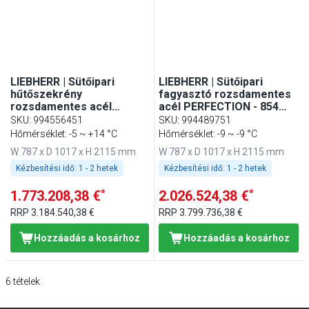
LIEBHERR | Sütőipari
LIEBHERR | Sütőipari
hűtőszekrény
fagyasztó rozsdamentes
rozsdamentes acél
acél PERFECTION - 854
PERFECTION - 854 liter -
liter - EN 600x800 -
SKU
:
994556451
SKU
:
994489751
EN 600x800 -
rozsdamentes acél belső -
Hőmérséklet: -5 ~ +14 °C
Hőmérséklet: -9 ~ -9 °C
rozsdamentes acél belső
1 ajtóval
W 787 x D 1017 x H 2115 mm
W 787 x D 1017 x H 2115 mm
- 1 ajtóval
Kézbesítési idő:
1 - 2 hetek
Kézbesítési idő:
1 - 2 hetek
*
*
1.773.208,38 €
2.026.524,38 €
RRP
3.184.540,38 €
RRP
3.799.736,38 €
Hozzáadás a kosárhoz
Hozzáadás a kosárhoz
6
tételek