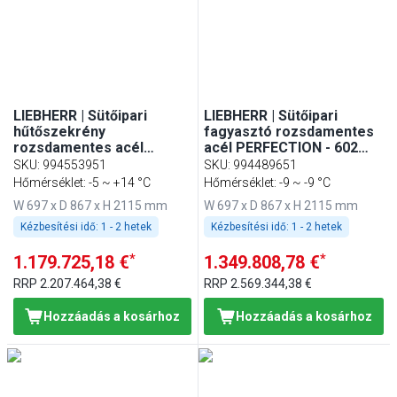
LIEBHERR | Sütőipari
LIEBHERR | Sütőipari
hűtőszekrény
fagyasztó rozsdamentes
rozsdamentes acél
acél PERFECTION - 602
PERFECTION - 602 literes
liter - EN 600x400 -
SKU
:
994553951
SKU
:
994489651
- EN 600x400 -
rozsdamentes acél belső -
Hőmérséklet: -5 ~ +14 °C
Hőmérséklet: -9 ~ -9 °C
rozsdamentes acél
1 ajtóval
W 697 x D 867 x H 2115 mm
W 697 x D 867 x H 2115 mm
belsővel - 1 ajtóval
Kézbesítési idő:
1 - 2 hetek
Kézbesítési idő:
1 - 2 hetek
*
*
1.179.725,18 €
1.349.808,78 €
RRP
2.207.464,38 €
RRP
2.569.344,38 €
Hozzáadás a kosárhoz
Hozzáadás a kosárhoz