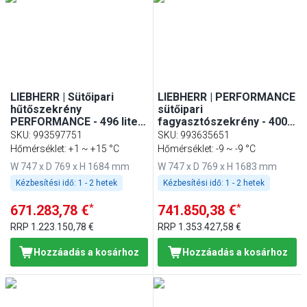
Min
Max
LIEBHERR | Sütőipari
LIEBHERR | PERFORMANCE
hűtőszekrény
sütőipari
PERFORMANCE - 496 liter
fagyasztószekrény - 4002
- EN 600x400 - Műanyag
liter - EN 600x400 -
SKU
:
993597751
SKU
:
993635651
belső - 1 ajtóval - Fehér
műanyag belső - 1 ajtóval -
Hőmérséklet: +1 ~ +15 °C
Hőmérséklet: -9 ~ -9 °C
színű
fehér színű
W 747 x D 769 x H 1684 mm
W 747 x D 769 x H 1683 mm
Kézbesítési idő:
1 - 2 hetek
Kézbesítési idő:
1 - 2 hetek
*
*
671.283,78 €
741.850,38 €
RRP
1.223.150,78 €
RRP
1.353.427,58 €
Hozzáadás a kosárhoz
Hozzáadás a kosárhoz