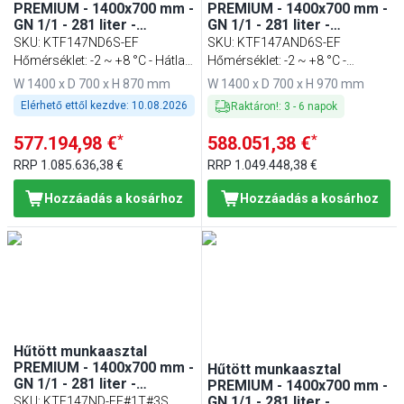
PREMIUM - 1400x700 mm -
PREMIUM - 1400x700 mm -
GN 1/1 - 281 liter -
GN 1/1 - 281 liter -
ventilációs - 6 fiókkal
ventilációs - 6 fiókkal -
SKU
:
KTF147ND6S-EF
SKU
:
KTF147AND6S-EF
felhajtással
Hőmérséklet: -2 ~ +8 °C - Hátlap
Hőmérséklet: -2 ~ +8 °C -
nélkül
Háttérlappal
W 1400 x D 700 x H 870 mm
W 1400 x D 700 x H 970 mm
Elérhető ettől kezdve:
10.08.2026
Raktáron!
:
3
-
6
napok
*
*
577.194,98 €
588.051,38 €
RRP
1.085.636,38 €
RRP
1.049.448,38 €
Hozzáadás a kosárhoz
Hozzáadás a kosárhoz
Hűtött munkaasztal
PREMIUM - 1400x700 mm -
Hűtött munkaasztal
GN 1/1 - 281 liter -
PREMIUM - 1400x700 mm -
ventilációs - 1 ajtóval - 3
GN 1/1 - 281 liter -
SKU
:
KTF147ND-EF#1T#3S