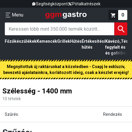
Segítségközpont
Pótalkatrészek
Menu
0
Főzőkészülékek
Kemencék
Grillek
Hűtés
Értékesítési
Kávézó,
Tész
hűtés
fagylalt
és
és gofri
liszt
Megnyitottuk új raktárunkat a közeledben - Csapj le exkluzív,
bevezető ajánlatainkra, korlátozott ideig, csak a készlet erejéig!
Szélesség - 1400 mm
10
tételek
Szűrés:
Rendezés