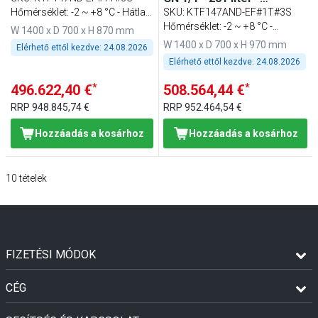
fiókkal
ventilációs - 1 ajtóval - 3
Hőmérséklet: -2 ~ +8 °C - Hátlap
SKU
:
KTF147AND-EF#1T#3S
fiókkal - felhajtással
nélkül
Hőmérséklet: -2 ~ +8 °C -
W 1400 x D 700 x H 870 mm
Háttérlappal
W 1400 x D 700 x H 970 mm
Elérhető ettől kezdve:
24.08.2026
Elérhető ettől kezdve:
24.08.2026
*
*
496.622,40 €
508.564,44 €
RRP
948.845,74 €
RRP
952.464,54 €
Hozzáadás a kosárhoz
Hozzáadás a kosárhoz
10
tételek
FIZETÉSI MÓDOK
CÉG