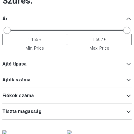
Szűrés:
Ár
Min. Price
Max. Price
Ajtó típusa
Tömör ajtó
(
6
)
Ajtók száma
1
(
4
)
Fiókok száma
2
(
4
)
0
2
(
2
)
Tiszta magasság
3
(
2
)
4
(
2
)
6
(
2
)