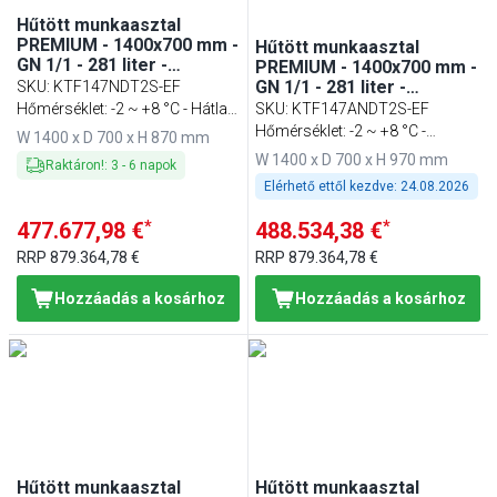
Hűtött munkaasztal
PREMIUM - 1400x700 mm -
Hűtött munkaasztal
GN 1/1 - 281 liter -
PREMIUM - 1400x700 mm -
ventilációs - 1 ajtóval - 2
GN 1/1 - 281 liter -
SKU
:
KTF147NDT2S-EF
fiókkal
ventilációs - 1 ajtóval - 2
Hőmérséklet: -2 ~ +8 °C - Hátlap
SKU
:
KTF147ANDT2S-EF
fiókkal - felhajtással
nélkül
Hőmérséklet: -2 ~ +8 °C -
W 1400 x D 700 x H 870 mm
Háttérlappal
W 1400 x D 700 x H 970 mm
Raktáron!
:
3
-
6
napok
Elérhető ettől kezdve:
24.08.2026
*
*
477.677,98 €
488.534,38 €
RRP
879.364,78 €
RRP
879.364,78 €
Hozzáadás a kosárhoz
Hozzáadás a kosárhoz
Hűtött munkaasztal
Hűtött munkaasztal