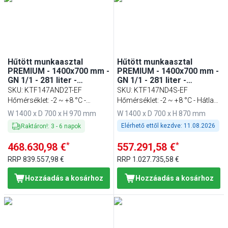
Min
Max
Hűtött munkaasztal
Hűtött munkaasztal
PREMIUM - 1400x700 mm -
PREMIUM - 1400x700 mm -
GN 1/1 - 281 liter -
GN 1/1 - 281 liter -
ventilációs - 2 ajtóval -
ventilációs - 4 fiókkal
SKU
:
KTF147AND2T-EF
SKU
:
KTF147ND4S-EF
felhajtással
Hőmérséklet: -2 ~ +8 °C -
Hőmérséklet: -2 ~ +8 °C - Hátlap
Háttérpárkánnyal
nélkül
W 1400 x D 700 x H 970 mm
W 1400 x D 700 x H 870 mm
Elérhető ettől kezdve:
11.08.2026
Raktáron!
:
3
-
6
napok
*
*
468.630,98 €
557.291,58 €
RRP
839.557,98 €
RRP
1.027.735,58 €
Hozzáadás a kosárhoz
Hozzáadás a kosárhoz