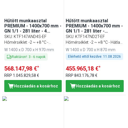
Hűtött munkaasztal
Hűtött munkaasztal
PREMIUM - 1400x700 mm -
PREMIUM - 1400x700 mm -
GN 1/1 - 281 liter - 4
GN 1/1 - 281 liter -
fiókkal - felhajtással
ventilációs - 2 ajtóval
SKU
:
KTF147AND4S-EF
SKU
:
KTF147ND2T-EF
Hőmérséklet: -2 ~ +8 °C -
Hőmérséklet: -2 ~ +8 °C - Hátlap
Háttérpárkánnyal
nélkül
W 1400 x D 700 x H 970 mm
W 1400 x D 700 x H 870 mm
Elérhető ettől kezdve:
11.08.2026
Raktáron!
:
3
-
6
napok
*
*
568.147,98 €
455.965,18 €
RRP
1.045.829,58 €
RRP
843.176,78 €
Hozzáadás a kosárhoz
Hozzáadás a kosárhoz