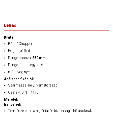
Leírás
Kivitel
Bárd / Chopper
Fogantyú Red
Penge hossza:
260 mm
Penge típusa: egyenes
műanyag nyél
Acélspecifikációk
Származási hely: Németország
Osztály: DIN 1.4116
Méretek
Irányelvek
Természetesen a higiéniai és biztonsági előírásoknak