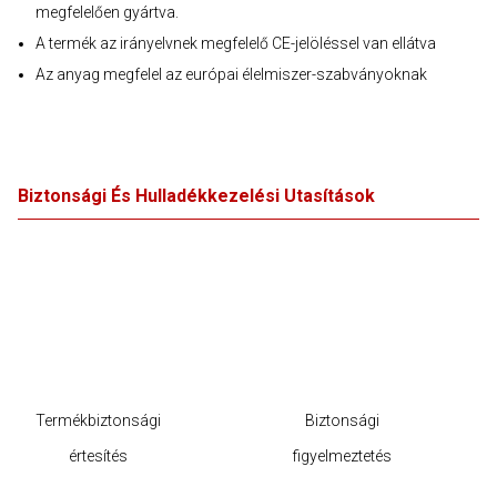
megfelelően gyártva.
A termék az irányelvnek megfelelő CE-jelöléssel van ellátva
Az anyag megfelel az európai élelmiszer-szabványoknak
Biztonsági És Hulladékkezelési Utasítások
Termékbiztonsági
Biztonsági
értesítés
figyelmeztetés