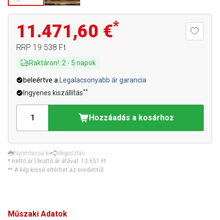
*
11.471,60 €
RRP
19 538 Ft
Raktáron!
:
2
-
5
napok
beleértve a
Legalacsonyabb ár garancia
**
Ingyenes kiszállítás
Hozzáadás a kosárhoz
Nyomtassa ki
Megosztás
* nettó ár | bruttó ár áfával:
13 651 Ft
** A kép kissé eltérhet az eredetitől.
Műszaki Adatok