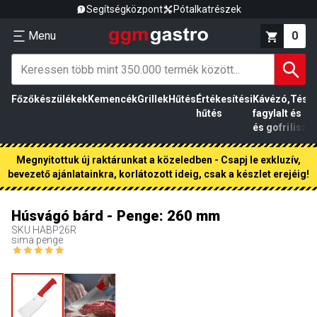
Segítségközpont
Pótalkatrészek
Menu
0
Főzőkészülékek
Kemencék
Grillek
Hűtés
Értékesítési
Kávézó,
Tész
hűtés
fagylalt
és
és gofri
liszt
Megnyitottuk új raktárunkat a közeledben - Csapj le exkluzív,
bevezető ajánlatainkra, korlátozott ideig, csak a készlet erejéig!
Húsvágó bárd - Penge: 260 mm
SKU
HABP26R
sima penge