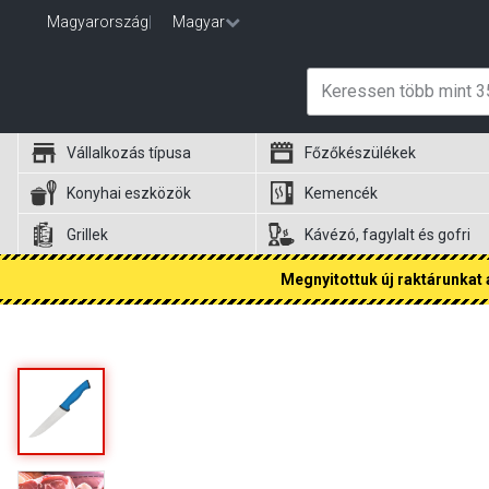
Magyarország
|
Magyar
Vállalkozás típusa
Főzőkészülékek
Konyhai eszközök
Kemencék
Grillek
Kávézó, fagylalt és gofri
Megnyitottuk új raktárunkat a