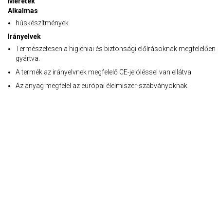
Méretek
Alkalmas
húskészítmények
Irányelvek
Természetesen a higiéniai és biztonsági előírásoknak megfelelően
gyártva.
A termék az irányelvnek megfelelő CE-jelöléssel van ellátva
Az anyag megfelel az európai élelmiszer-szabványoknak