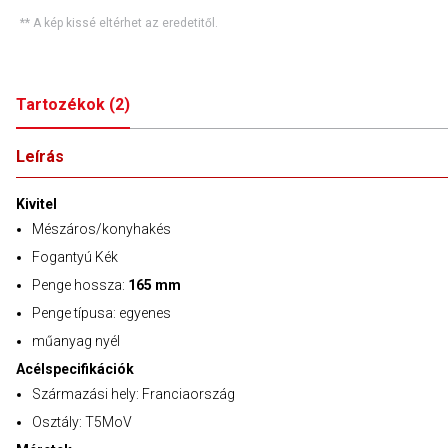
** A kép kissé eltérhet az eredetitől.
Tartozékok
(
2
)
Leírás
Kivitel
Mészáros/konyhakés
Fogantyú Kék
Penge hossza:
165 mm
Penge típusa: egyenes
műanyag nyél
Acélspecifikációk
Származási hely: Franciaország
Osztály: T5MoV