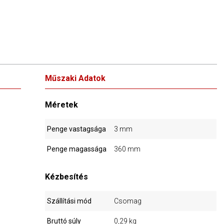
Műszaki Adatok
Méretek
Penge vastagsága
3 mm
Penge magassága
360 mm
Kézbesítés
Szállítási mód
Csomag
Bruttó súly
0,29 kg