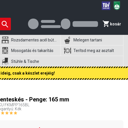
kosár
Rozsdamentes acél bútorok
Melegen tartani
Mosogatás és takarítás
Terítsd meg az asztalt
Stühle & Tische
ideig, csak a készlet erejéig!
enteskés - Penge: 165 mm
KU
FKMPP165BL
gantyú: Kék