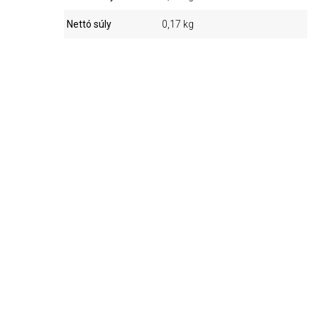
Nettó súly
0,17 kg