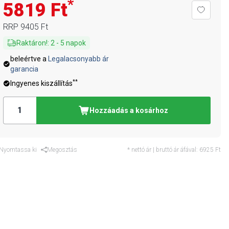
*
5819 Ft
RRP
9405 Ft
Raktáron!
:
2
-
5
napok
beleértve a
Legalacsonyabb ár
garancia
**
Ingyenes kiszállítás
Hozzáadás a kosárhoz
Nyomtassa ki
Megosztás
* nettó ár | bruttó ár áfával:
6925 Ft