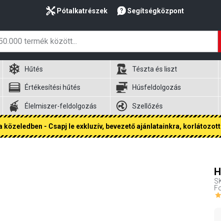
Pótalkatrészek
Segítségközpont
Hűtés
Tészta és liszt
Értékesítési hűtés
Húsfeldolgozás
Élelmiszer-feldolgozás
Szellőzés
 közeledben - Csapj le exkluzív, bevezető ajánlatainkra, korlátozott 
H
S
Fo