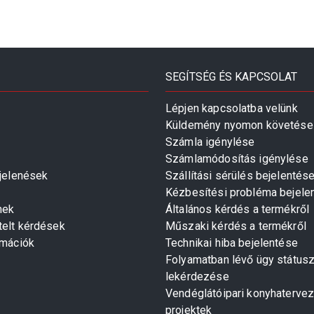
SEGÍTSÉG ÉS KAPCSOLAT
Lépjen kapcsolatba velünk
Küldemény nyomon követése
Számla igénylése
Számlamódosítás igénylése
gjelenések
Szállítási sérülés bejelentés
Kézbesítési probléma bejele
mek
Általános kérdés a termékről
telt kérdések
Műszaki kérdés a termékről
rmációk
Technikai hiba bejelentése
Folyamatban lévő ügy státus
lekérdezése
Vendéglátóipari konyhaterve
projektek