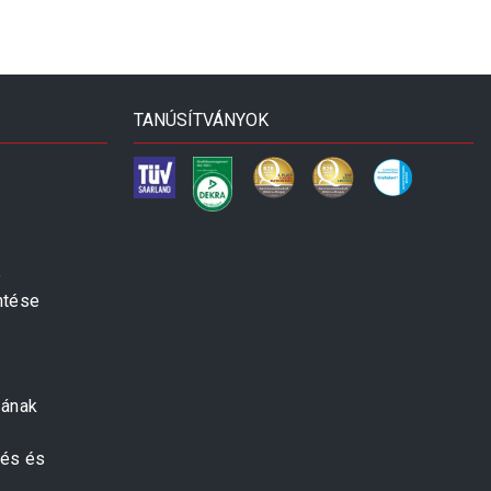
TANÚSÍTVÁNYOK
e
ntése
zának
zés és