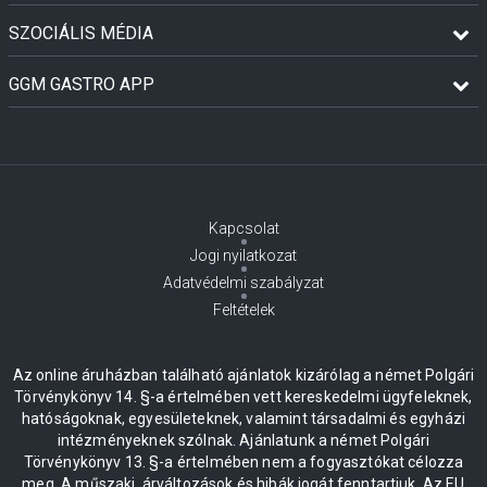
SZOCIÁLIS MÉDIA
GGM GASTRO APP
Kapcsolat
Jogi nyilatkozat
Adatvédelmi szabályzat
Feltételek
Az online áruházban található ajánlatok kizárólag a német Polgári
Törvénykönyv 14. §-a értelmében vett kereskedelmi ügyfeleknek,
hatóságoknak, egyesületeknek, valamint társadalmi és egyházi
intézményeknek szólnak. Ajánlatunk a német Polgári
Törvénykönyv 13. §-a értelmében nem a fogyasztókat célozza
meg. A műszaki, árváltozások és hibák jogát fenntartjuk. Az EU