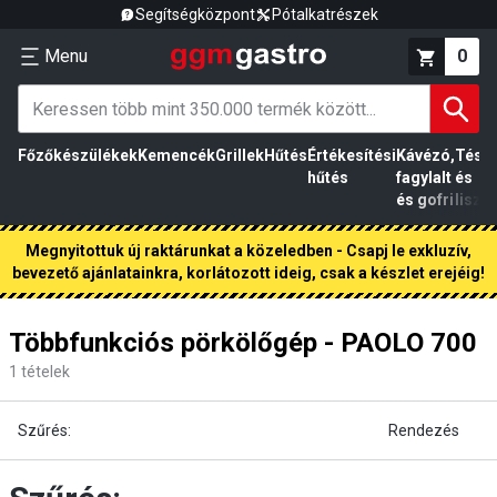
Segítségközpont
Pótalkatrészek
Menu
0
Főzőkészülékek
Kemencék
Grillek
Hűtés
Értékesítési
Kávézó,
Tész
hűtés
fagylalt
és
és gofri
liszt
Megnyitottuk új raktárunkat a közeledben - Csapj le exkluzív,
bevezető ajánlatainkra, korlátozott ideig, csak a készlet erejéig!
Többfunkciós pörkölőgép - PAOLO 700
1
tételek
Szűrés:
Rendezés