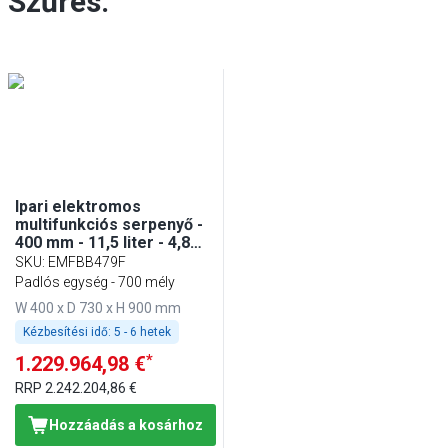
Szűrés:
Ipari elektromos
multifunkciós serpenyő -
400 mm - 11,5 liter - 4,8
kW - fix kivitel
SKU
:
EMFBB479F
Padlós egység - 700 mély
W 400 x D 730 x H 900 mm
Kézbesítési idő:
5 - 6 hetek
*
1.229.964,98 €
RRP
2.242.204,86 €
Hozzáadás a kosárhoz