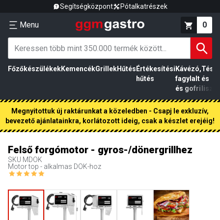
Segítségközpont
Pótalkatrészek
Menu
0
Főzőkészülékek
Kemencék
Grillek
Hűtés
Értékesítési
Kávézó,
Tész
hűtés
fagylalt
és
és gofri
liszt
Megnyitottuk új raktárunkat a közeledben - Csapj le exkluzív,
bevezető ajánlatainkra, korlátozott ideig, csak a készlet erejéig!
Felső forgómotor - gyros-/dönergrillhez
SKU
MDOK
Motor top - alkalmas DOK-hoz