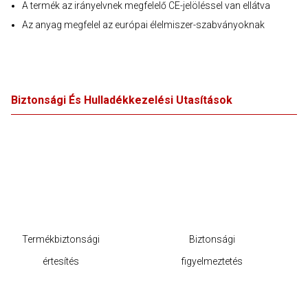
A termék az irányelvnek megfelelő CE-jelöléssel van ellátva
Az anyag megfelel az európai élelmiszer-szabványoknak
Biztonsági És Hulladékkezelési Utasítások
Termékbiztonsági
Biztonsági
értesítés
figyelmeztetés