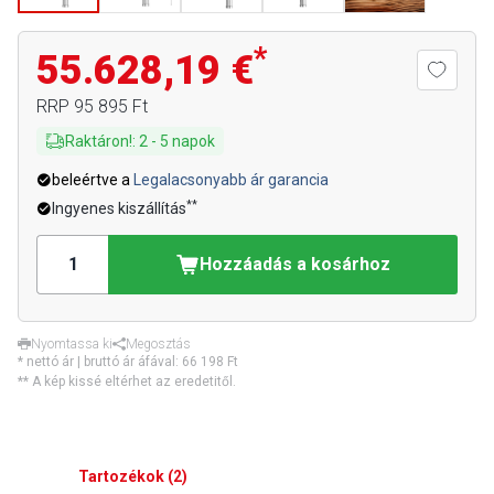
*
55.628,19 €
RRP
95 895 Ft
Raktáron!
:
2
-
5
napok
beleértve a
Legalacsonyabb ár garancia
**
Ingyenes kiszállítás
Hozzáadás a kosárhoz
Nyomtassa ki
Megosztás
* nettó ár | bruttó ár áfával:
66 198 Ft
** A kép kissé eltérhet az eredetitől.
Tartozékok
(
2
)