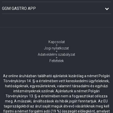
GGM GASTRO APP
Kapcsolat
Jogi nyilatkozat
Adatvédelmi szabályzat
Feltételek
Az online áruházban található ajánlatok kizárólag a német Polgári
Törvénykönyv 14. §-a értelmében vett kereskedelmi ügyfeleknek,
hatóságoknak, egyesületeknek, valamint társadalmi és egyházi
intézményeknek szólnak. Ajánlatunk a német Polgári
Törvénykönyv 13. §-a értelmében nem a fogyasztókat célozza
meg. A műszaki, árváltozások és hibák jogát fenntartjuk. Az EU
tagországokból az árut saját maguk átvevő vásárlóknak meg kell
fizetni a német forgalmi adó (19 %) összegét előlegként, amelyet