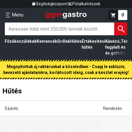
Segítségközpont
Pótalkatrészek
Menu
0
Főzőkészülékek
Kemencék
Grillek
Hűtés
Értékesítési
Kávézó,
Tész
hűtés
fagylalt
és
és gofri
liszt
Megnyitottuk új raktárunkat a közeledben - Csapj le exkluzív,
bevezető ajánlatainkra, korlátozott ideig, csak a készlet erejéig!
Hűtés
Szűrés:
Rendezés