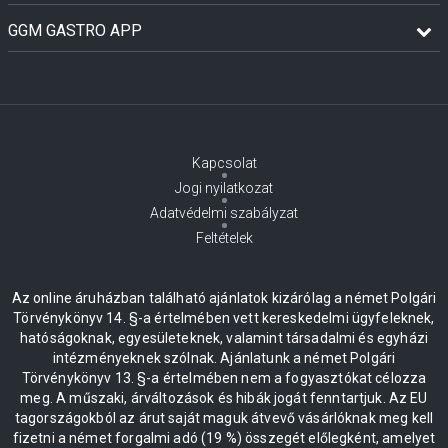
GGM GASTRO APP
Kapcsolat
Jogi nyilatkozat
Adatvédelmi szabályzat
Feltételek
Az online áruházban található ajánlatok kizárólag a német Polgári
Törvénykönyv 14. §-a értelmében vett kereskedelmi ügyfeleknek,
hatóságoknak, egyesületeknek, valamint társadalmi és egyházi
intézményeknek szólnak. Ajánlatunk a német Polgári
Törvénykönyv 13. §-a értelmében nem a fogyasztókat célozza
meg. A műszaki, árváltozások és hibák jogát fenntartjuk. Az EU
tagországokból az árut saját maguk átvevő vásárlóknak meg kell
fizetni a német forgalmi adó (19 %) összegét előlegként, amelyet