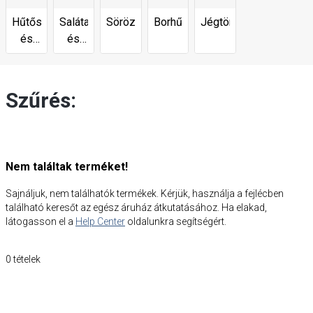
Hűtőszekrények
Salátaasztalok
Sörözők
Borhűtők
Jégtörő
és
és
fagyasztók
előkészítő
asztalok
Szűrés:
Nem találtak terméket!
Sajnáljuk, nem találhatók termékek. Kérjük, használja a fejlécben
található keresőt az egész áruház átkutatásához. Ha elakad,
látogasson el a
Help Center
oldalunkra segítségért.
0
tételek