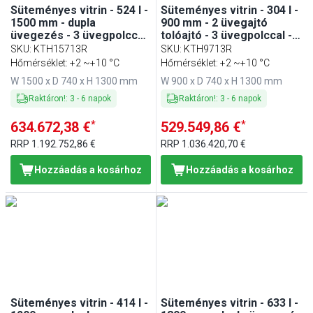
Süteményes vitrin - 524 l -
Süteményes vitrin - 304 l -
1500 mm - dupla
900 mm - 2 üvegajtó
üvegezés - 3 üvegpolccal
tolóajtó - 3 üvegpolccal -
- LED világítással -
LED világítással, R290
SKU
:
KTH15713R
SKU
:
KTH9713R
rozsdamentes acél
Hőmérséklet: +2 ~+10 °C
Hőmérséklet: +2 ~+10 °C
W 1500 x D 740 x H 1300 mm
W 900 x D 740 x H 1300 mm
Raktáron!
:
3
-
6
napok
Raktáron!
:
3
-
6
napok
*
*
634.672,38 €
529.549,86 €
RRP
1.192.752,86 €
RRP
1.036.420,70 €
Hozzáadás a kosárhoz
Hozzáadás a kosárhoz
Süteményes vitrin - 414 l -
Süteményes vitrin - 633 l -