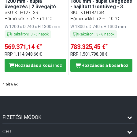
1200 mm - dupla
1800 mm - dupla üvegezés
üvegezés | 2 üvegajtó
- hajlított frontüveg - 3
tolóajtó - 3 üvegpolccal -
üvegpolccal - LED
SKU
:
KTH12713R
SKU
:
KTH18713R
LED világítással, R290
világítással
Hőmérséklet: +2 ~+10 °C
Hőmérséklet: +2 ~ +10 °C
W 1200 x D 740 x H 1300 mm
W 1800 x D 740 x H 1300 mm
Raktáron!
:
3
-
6
napok
Raktáron!
:
3
-
6
napok
*
*
569.371,14 €
783.325,45 €
RRP
1.114.948,66 €
RRP
1.501.798,38 €
Hozzáadás a kosárhoz
Hozzáadás a kosárhoz
4
tételek
FIZETÉSI MÓDOK
CÉG