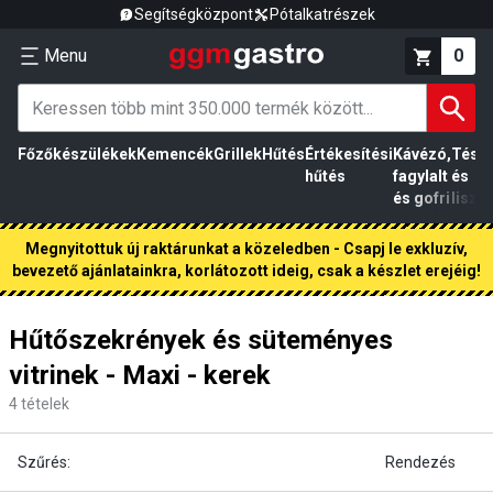
Segítségközpont
Pótalkatrészek
Menu
0
Főzőkészülékek
Kemencék
Grillek
Hűtés
Értékesítési
Kávézó,
Tész
hűtés
fagylalt
és
és gofri
liszt
Megnyitottuk új raktárunkat a közeledben - Csapj le exkluzív,
bevezető ajánlatainkra, korlátozott ideig, csak a készlet erejéig!
Hűtőszekrények és süteményes
vitrinek - Maxi - kerek
4
tételek
Szűrés:
Rendezés