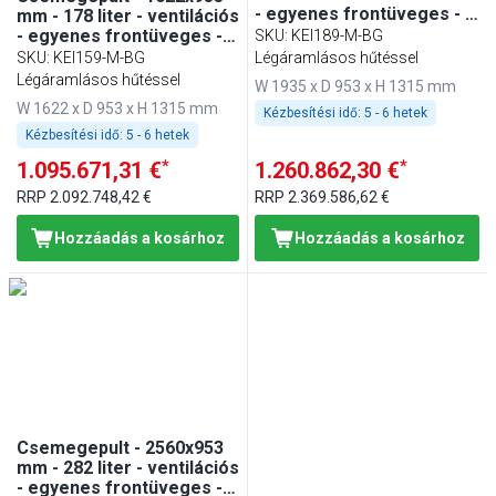
- egyenes frontüveges - 1
mm - 178 liter - ventilációs
polccal - bézs
- egyenes frontüveges - 2
SKU
:
KEI189-M-BG
ajtóval - 1 polccal - bézs
SKU
:
KEI159-M-BG
Légáramlásos hűtéssel
Légáramlásos hűtéssel
W 1935 x D 953 x H 1315 mm
W 1622 x D 953 x H 1315 mm
Kézbesítési idő:
5 - 6 hetek
Kézbesítési idő:
5 - 6 hetek
*
*
1.095.671,31 €
1.260.862,30 €
RRP
2.092.748,42 €
RRP
2.369.586,62 €
Hozzáadás a kosárhoz
Hozzáadás a kosárhoz
Csemegepult - 2560x953
mm - 282 liter - ventilációs
- egyenes frontüveges - 4