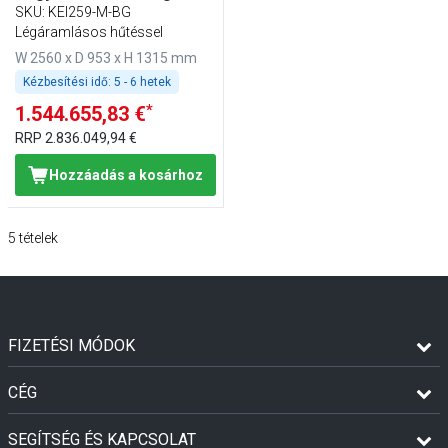
ajtóval - 1 polccal - bézs
SKU
:
KEI259-M-BG
Légáramlásos hűtéssel
W 2560 x D 953 x H 1315 mm
Kézbesítési idő:
5 - 6 hetek
*
1.544.655,83 €
RRP
2.836.049,94 €
Hozzáadás a kosárhoz
5
tételek
FIZETÉSI MÓDOK
CÉG
SEGÍTSÉG ÉS KAPCSOLAT