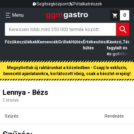
Segítségközpont
Pótalkatrészek
Menu
0
Főzőkészülékek
Kemencék
Grillek
Hűtés
Értékesítési
Kávézó,
Tész
hűtés
fagylalt
és
és gofri
liszt
Megnyitottuk új raktárunkat a közeledben - Csapj le exkluzív,
bevezető ajánlatainkra, korlátozott ideig, csak a készlet erejéig!
Lennya - Bézs
5
tételek
Szűrés:
Rendezés