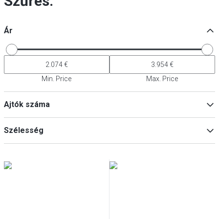
Szűrés:
Ár
Min. Price
Max. Price
Ajtók száma
2
(
2
)
Szélesség
1
(
1
)
4
(
1
)
Min
Max