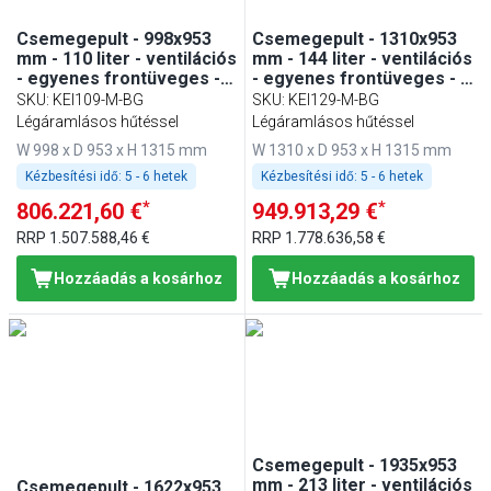
Csemegepult - 998x953
Csemegepult - 1310x953
mm - 110 liter - ventilációs
mm - 144 liter - ventilációs
- egyenes frontüveges - 1
- egyenes frontüveges - 2
ajtóval - 1 polccal - bézs
ajtóval - 1 polccal - bézs
SKU
:
KEI109-M-BG
SKU
:
KEI129-M-BG
Légáramlásos hűtéssel
Légáramlásos hűtéssel
W 998 x D 953 x H 1315 mm
W 1310 x D 953 x H 1315 mm
Kézbesítési idő:
5 - 6 hetek
Kézbesítési idő:
5 - 6 hetek
*
*
806.221,60 €
949.913,29 €
RRP
1.507.588,46 €
RRP
1.778.636,58 €
Hozzáadás a kosárhoz
Hozzáadás a kosárhoz
Csemegepult - 1935x953
mm - 213 liter - ventilációs
Csemegepult - 1622x953