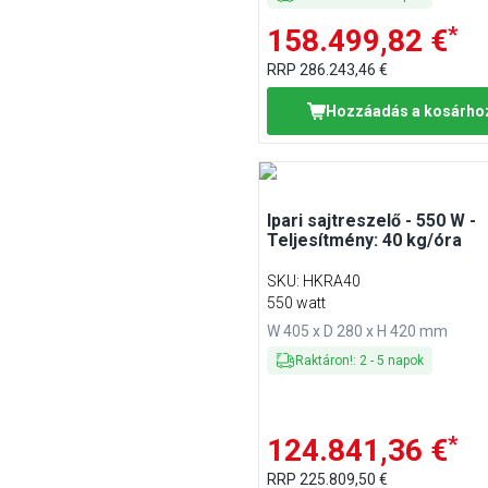
*
158.499,82 €
RRP
286.243,46 €
Hozzáadás a kosárho
Ipari sajtreszelő - 550 W -
Teljesítmény: 40 kg/óra
SKU
:
HKRA40
550 watt
W 405 x D 280 x H 420 mm
Raktáron!
:
2
-
5
napok
*
124.841,36 €
RRP
225.809,50 €