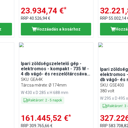
*
23.934,74 €
32.221,
RRP
40.526,94 €
RRP
55.002,14 
z
Hozzáadás a kosárhoz
Hozzá
Ipari zöldségszeletelő gép -
elektromos - kompakt - 735 W -
Ipari zöldsé
4 db vágó- és reszelőtárcsával -
elektromos - 
Felnyitható fedél
db vágó- és 
SKU
:
GEA4K
Állítható vá
Tárcsa mérete: Ø 174mm
SKU
:
GSE400
mm
380 volt
W 430 x D 285 x H 688 mm
W 295 x D 495 
Raktáron!
:
2
-
5
napok
Raktáron!
:
3
*
161.445,52 €
327.226
RRP
309.765,66 €
RRP
583.708,82