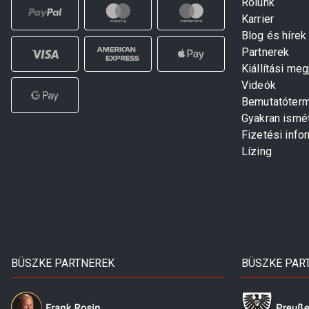
Rólunk
Karrier
Blog és hírek
Partnerek
Kiállítási me
Videók
Bemutatóter
Gyakran ismé
Fizetési info
Lízing
BÜSZKE PARTNEREK
BÜSZKE PAR