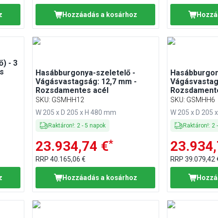
z
Hozzáadás a kosárhoz
Hozzá
) - 3
s
Hasábburgonya-szeletelő -
Hasábburgon
Vágásvastagság: 12,7 mm -
Vágásvastag
Rozsdamentes acél
Rozsdamente
SKU
:
GSMHH12
SKU
:
GSMHH6
W 205 x D 205 x H 480 mm
W 205 x D 205 
Raktáron!
:
2
-
5
napok
Raktáron!
:
2
*
23.934,74 €
23.934,
RRP
40.165,06 €
RRP
39.079,42 
z
Hozzáadás a kosárhoz
Hozzá