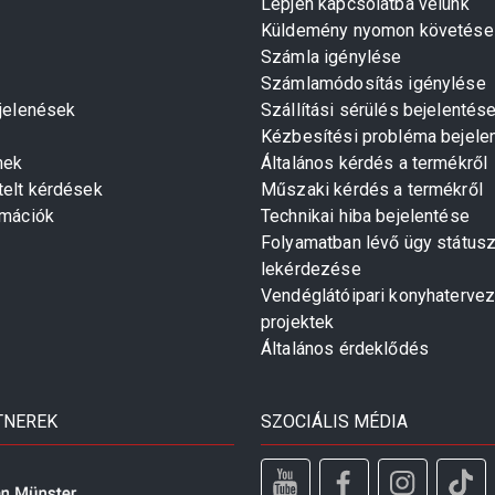
Lépjen kapcsolatba velünk
Küldemény nyomon követése
Számla igénylése
Számlamódosítás igénylése
gjelenések
Szállítási sérülés bejelentés
Kézbesítési probléma bejele
mek
Általános kérdés a termékről
telt kérdések
Műszaki kérdés a termékről
rmációk
Technikai hiba bejelentése
Folyamatban lévő ügy státus
lekérdezése
Vendéglátóipari konyhaterve
projektek
Általános érdeklődés
TNEREK
SZOCIÁLIS MÉDIA