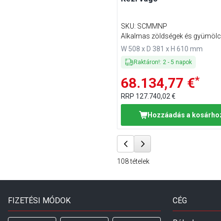
SKU
:
SCMMNP
Alkalmas zöldségek és gyümöl
durva feldarabolására
W 508 x D 381 x H 610 mm
Raktáron!
:
2
-
5
napok
*
68.134,77 €
RRP
127.740,02 €
Hozzáadás a kosárho
108
tételek
FIZETÉSI MÓDOK
CÉG