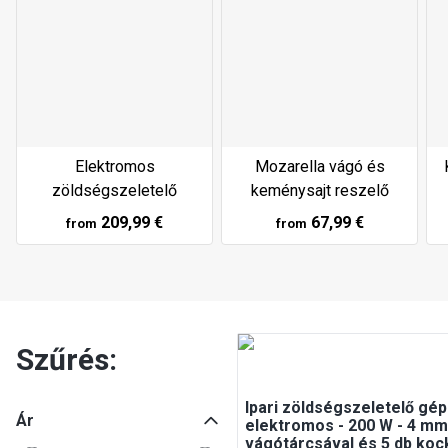
Elektromos
Mozarella vágó és
zöldségszeletelő
keménysajt reszelő
209,99 €
67,99 €
from
from
Szűrés:
Ipari zöldségszeletelő gép
Ár
elektromos - 200 W - 4 mm
vágótárcsával és 5 db ko