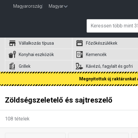
Magyarország
|
Magyar
Vállalkozás típusa
Főzőkészülékek
Konyhai eszközök
Kemencék
Grillek
Kávézó, fagylalt és gofri
Megnyitottuk új raktárunkat a
Zöldségszeletelő és sajtreszelő
108
tételek