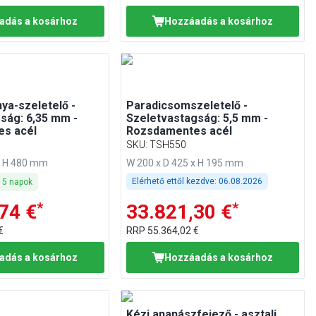
adás a kosárhoz
Hozzáadás a kosárhoz
ya-szeletelő -
Paradicsomszeletelő -
ság: 6,35 mm -
Szeletvastagság: 5,5 mm -
s acél
Rozsdamentes acél
SKU
:
TSH550
x H 480 mm
W 200 x D 425 x H 195 mm
Elérhető ettől kezdve:
06.08.2026
-
5
napok
*
*
74 €
33.821,30 €
€
RRP
55.364,02 €
adás a kosárhoz
Hozzáadás a kosárhoz
Kézi ananászfejező - asztali