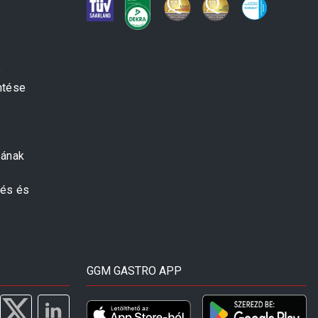
e
ntése
zának
zés és
GGM GASTRO APP