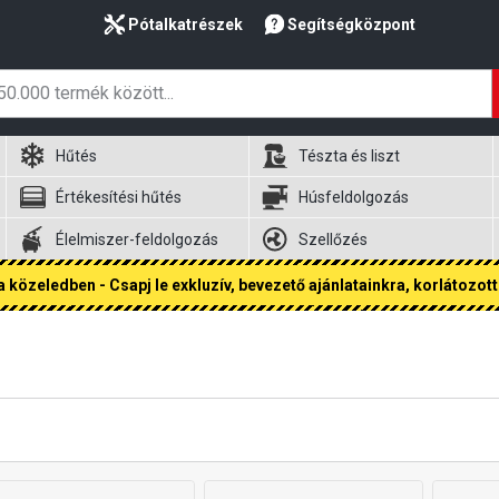
Pótalkatrészek
Segítségközpont
Hűtés
Tészta és liszt
Értékesítési hűtés
Húsfeldolgozás
Élelmiszer-feldolgozás
Szellőzés
 közeledben - Csapj le exkluzív, bevezető ajánlatainkra, korlátozott 