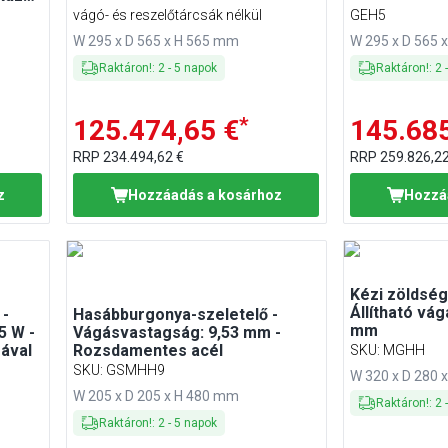
vágó- és reszelőtárcsák nélkül
GEH5
W 295 x D 565 x H 565 mm
W 295 x D 565 
Raktáron!
:
2
-
5
napok
Raktáron!
:
2
*
125.474,65 €
145.685
RRP
234.494,62 €
RRP
259.826,22
z
Hozzáadás a kosárhoz
Hozzá
Kézi zöldség
Állítható vá
 -
Hasábburgonya-szeletelő -
mm
5 W -
Vágásvastagság: 9,53 mm -
sával
Rozsdamentes acél
SKU
:
MGHH
SKU
:
GSMHH9
W 320 x D 280 
W 205 x D 205 x H 480 mm
Raktáron!
:
2
Raktáron!
:
2
-
5
napok