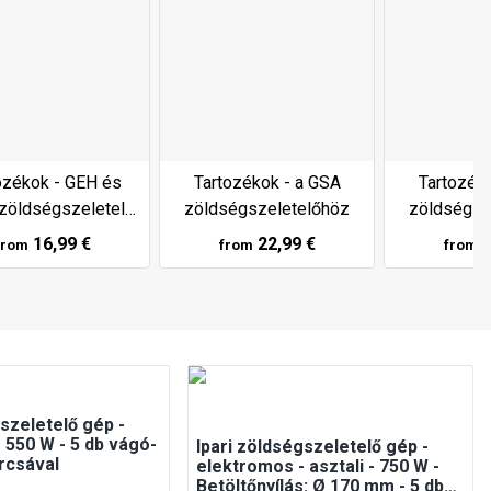
ozékok - GEH és
Tartozékok - a GSA
Tartozék
zöldségszeletelő
zöldségszeletelőhöz
zöldségsz
gépekhez
16,99 €
22,99 €
1
from
from
from
gszeletelő gép -
 550 W - 5 db vágó-
Ipari zöldségszeletelő gép -
rcsával
elektromos - asztali - 750 W -
Betöltőnyílás: Ø 170 mm - 5 db