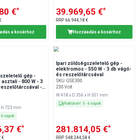
*
*
80 €
39.969,65 €
€
RRP
66.944,18 €
adás a kosárhoz
Hozzáadás a kosárhoz
Ipari zöldségszeletelő gép -
elektromos - 550 W - 3 db vágó-
és reszelőtárcsával
gszeletelő gép -
SKU
:
GSE300
asztali - 800 W - 3
reszelőtárcsával -
230 Volt
gásvastagság: 2–8
W 418 x D 356 x H 501 mm
Raktáron!
:
3
-
6
napok
x H 723 mm
-
6
napok
*
*
,37 €
281.814,05 €
 €
RRP
548.244,58 €