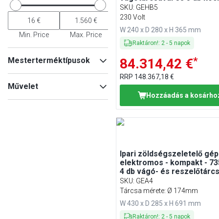
rács
SKU
:
GEHB5
230 Volt
W 240 x D 280 x H 365 mm
Min. Price
Max. Price
Raktáron!
:
2
-
5
napok
*
Mesterterméktípusok
84.314,42 €
RRP
148.367,18 €
Konyhai készülékek
Művelet
tartozékai
(
80
)
Hozzáadás a kosárho
Zöldségszeletelő
(
22
)
Kézi
(
3
)
Sajtreszelők
(
3
)
Hámozó
(
1
)
Burgonyahámozó
(
1
)
Ipari zöldségszeletelő gép
elektromos - kompakt - 73
4 db vágó- és reszelőtárc
SKU
:
GEA4
Tárcsa mérete: Ø 174mm
W 430 x D 285 x H 691 mm
Raktáron!
:
2
-
5
napok