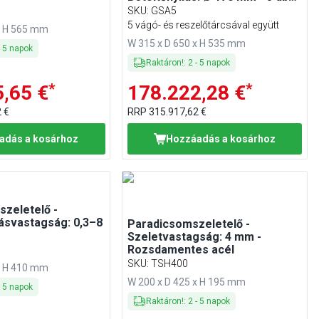
vágó- és reszelőtárcsával
SKU
:
GSA5
5 vágó- és reszelőtárcsával együtt
x H 565 mm
W 315 x D 650 x H 535 mm
-
5
napok
Raktáron!
:
2
-
5
napok
*
*
,65 €
178.222,28 €
 €
RRP
315.917,62 €
adás a kosárhoz
Hozzáadás a kosárhoz
szeletelő -
gásvastagság: 0,3–8
Paradicsomszeletelő -
Szeletvastagság: 4 mm -
Rozsdamentes acél
SKU
:
TSH400
x H 410 mm
W 200 x D 425 x H 195 mm
-
5
napok
Raktáron!
:
2
-
5
napok