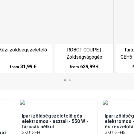
Kézi zöldségszeletelő
ROBOT COUPE |
Tart
Zöldségvágógép
GEH5 
31,99 €
629,99 €
from
from
Ipari zöldségszeletelő gép -
Ipari zöldsé
elektromos - asztali - 550 W -
elektromos -
 -
tárcsák nélkül
és reszelőtá
ckázó
SKU
:
GEH
SKU
:
GEH5