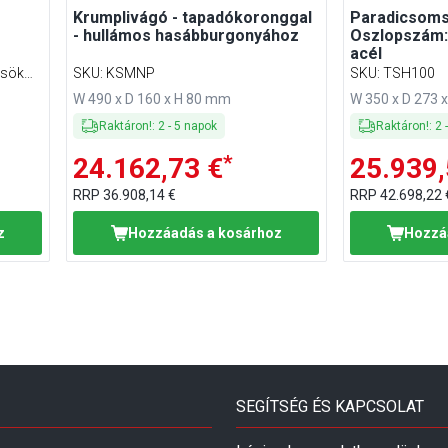
Krumplivágó - tapadókoronggal
Paradicsoms
- hullámos hasábburgonyához
Oszlopszám:
acél
csök
SKU
:
KSMNP
SKU
:
TSH100
W 490 x D 160 x H 80 mm
W 350 x D 273 
Raktáron!
:
2
-
5
napok
Raktáron!
:
2
*
24.162,73 €
25.939,
RRP
36.908,14 €
RRP
42.698,22 
z
Hozzáadás a kosárhoz
Hozzá
SEGÍTSÉG ÉS KAPCSOLAT