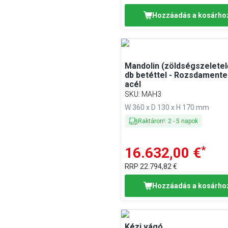
Hozzáadás a kosárho
Mandolin (zöldségszeletelő
db betéttel - Rozsdamente
acél
SKU
:
MAH3
W 360 x D 130 x H 170 mm
Raktáron!
:
2
-
5
napok
*
16.632,00 €
RRP
22.794,82 €
Hozzáadás a kosárho
Kézi vágó