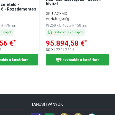
kivitel
zeletelő -
 6 - Rozsdamentes
SKU
:
AGSMC
Asztali egység
x H 476 mm
W 250 x D 400 x H 150 mm
-
5
napok
Raktáron!
:
2
-
5
napok
*
*
56 €
95.894,58 €
€
RRP
177.317,58 €
adás a kosárhoz
Hozzáadás a kosárhoz
TANÚSÍTVÁNYOK