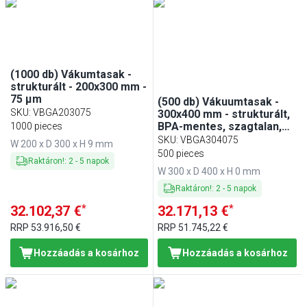
(1000 db) Vákumtasak -
strukturált - 200x300 mm -
75 µm
(500 db) Vákuumtasak -
SKU
:
VBGA203075
300x400 mm - strukturált,
BPA-mentes, szagtalan,
1000 pieces
ízsemleges - 75 µm
SKU
:
VBGA304075
W 200 x D 300 x H 9 mm
500 pieces
Raktáron!
:
2
-
5
napok
W 300 x D 400 x H 0 mm
Raktáron!
:
2
-
5
napok
*
*
32.102,37 €
32.171,13 €
RRP
53.916,50 €
RRP
51.745,22 €
Hozzáadás a kosárhoz
Hozzáadás a kosárhoz