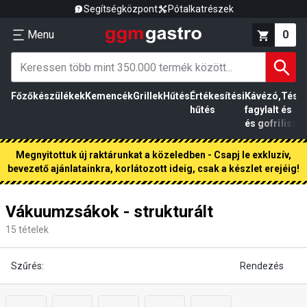
Segítségközpont
Pótalkatrészek
Menu
0
Főzőkészülékek
Kemencék
Grillek
Hűtés
Értékesítési
Kávézó,
Tész
hűtés
fagylalt
és
és gofri
liszt
Megnyitottuk új raktárunkat a közeledben - Csapj le exkluzív,
bevezető ajánlatainkra, korlátozott ideig, csak a készlet erejéig!
Vákuumzsákok - strukturált
15
tételek
Szűrés:
Rendezés