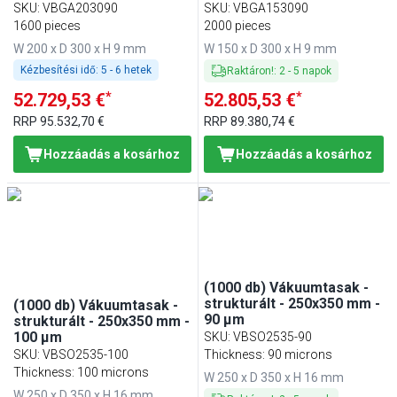
SKU
:
VBGA203090
SKU
:
VBGA153090
1600 pieces
2000 pieces
W 200 x D 300 x H 9 mm
W 150 x D 300 x H 9 mm
Kézbesítési idő:
5 - 6 hetek
Raktáron!
:
2
-
5
napok
*
*
52.729,53 €
52.805,53 €
RRP
95.532,70 €
RRP
89.380,74 €
Hozzáadás a kosárhoz
Hozzáadás a kosárhoz
(1000 db) Vákuumtasak -
strukturált - 250x350 mm -
(1000 db) Vákuumtasak -
90 µm
strukturált - 250x350 mm -
100 µm
SKU
:
VBSO2535-90
SKU
:
VBSO2535-100
Thickness: 90 microns
Thickness: 100 microns
W 250 x D 350 x H 16 mm
W 250 x D 350 x H 16 mm