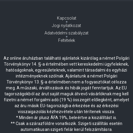
Kapcsolat
Jogi nyilatkozat
Adatvédelmi szabályzat
Feltételek
Az online áruházban található ajánlatok kizárólag a német Polgári
Törvénykönyv 14. §-a értelmében vett kereskedelmi ügyfeleknek,
hatóságoknak, egyesületeknek, valamint társadalmi és egyházi
intézményeknek szólnak. Ajánlatunk a német Polgári
Törvénykönyv 13. §-a értelmében nem a fogyasztókat célozza
meg. A műszaki, árváltozások és hibák jogát fenntartjuk. Az EU
tagországokból az árut saját maguk átvevő vásárlóknak meg kell
fizetni a német forgalmi adó (19 %) összegét előlegként, amelyet
az áru másik EU-tagországba érkezése és az érkezési
visszaigazolás kézhezvétele után térítenek vissza.
* Minden ár plusz ÁFA 19%, beleértve a kiszállítást is.
** Csak a szárazföldre vonatkozik. Szigeti szállítás esetén
automatikusan szigeti felár kerül felszámításra.