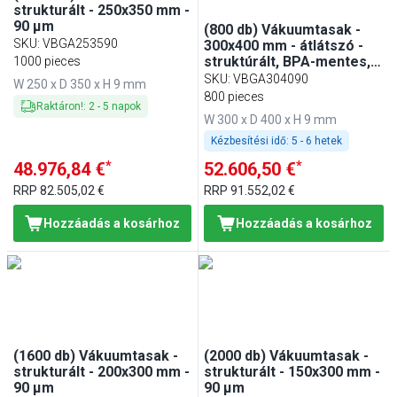
strukturált - 250x350 mm -
90 µm
(800 db) Vákuumtasak -
SKU
:
VBGA253590
300x400 mm - átlátszó -
struktúrált, BPA-mentes,
1000 pieces
sous-vide kompatibilis - 90
SKU
:
VBGA304090
W 250 x D 350 x H 9 mm
µm
800 pieces
Raktáron!
:
2
-
5
napok
W 300 x D 400 x H 9 mm
Kézbesítési idő:
5 - 6 hetek
*
*
48.976,84 €
52.606,50 €
RRP
82.505,02 €
RRP
91.552,02 €
Hozzáadás a kosárhoz
Hozzáadás a kosárhoz
(1600 db) Vákuumtasak -
(2000 db) Vákuumtasak -
strukturált - 200x300 mm -
strukturált - 150x300 mm -
90 µm
90 µm