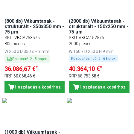
(800 db) Vákumtasak -
(2000 db) Vákuumtasak -
strukturált - 250x350 mm -
strukturált - 150x250 mm -
75 µm
75 µm
SKU
:
VBGA253575
SKU
:
VBGA152575
800 pieces
2000 pieces
W 250 x D 350 x H 9 mm
W 150 x D 250 x H 9 mm
Kézbesítési idő:
5 - 6 hetek
Raktáron!
:
2
-
5
napok
*
*
36.086,67 €
40.364,10 €
RRP
60.068,46 €
RRP
68.753,58 €
Hozzáadás a kosárhoz
Hozzáadás a kosárhoz
(1000 db) Vákuumtasak -