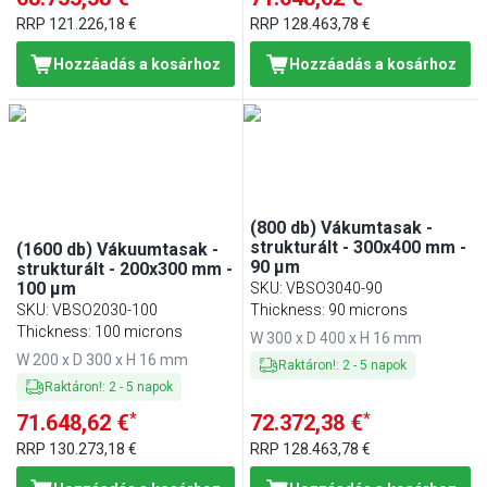
RRP
121.226,18 €
RRP
128.463,78 €
Hozzáadás a kosárhoz
Hozzáadás a kosárhoz
(800 db) Vákumtasak -
strukturált - 300x400 mm -
(1600 db) Vákuumtasak -
90 µm
strukturált - 200x300 mm -
100 µm
SKU
:
VBSO3040-90
SKU
:
VBSO2030-100
Thickness: 90 microns
Thickness: 100 microns
W 300 x D 400 x H 16 mm
W 200 x D 300 x H 16 mm
Raktáron!
:
2
-
5
napok
Raktáron!
:
2
-
5
napok
*
*
71.648,62 €
72.372,38 €
RRP
130.273,18 €
RRP
128.463,78 €