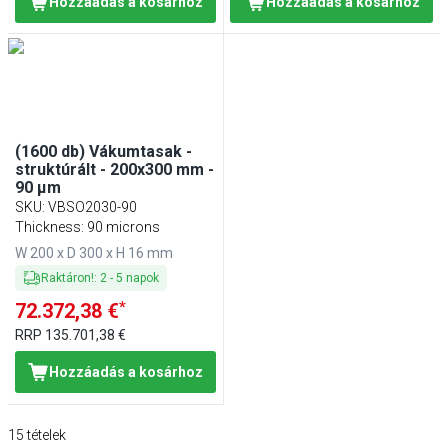
Hozzáadás a kosárhoz
Hozzáadás a kosárhoz
(1600 db) Vákumtasak -
struktúrált - 200x300 mm -
90 µm
SKU
:
VBSO2030-90
Thickness: 90 microns
W 200 x D 300 x H 16 mm
Raktáron!
:
2
-
5
napok
*
72.372,38 €
RRP
135.701,38 €
Hozzáadás a kosárhoz
15
tételek