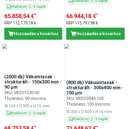
Raktáron!
:
2
-
5
napok
Raktáron!
:
2
-
5
napok
*
*
65.858,54 €
66.944,18 €
RRP
112.179,18 €
RRP
115.797,98 €
Hozzáadás a kosárhoz
Hozzáadás a kosárhoz
(2000 db) Vákumtasak -
strukturált - 150x300 mm -
(800 db) Vákuumtasak -
90 µm
strukturált - 300x400 mm -
100 µm
SKU
:
VBSO1530-90
Thickness: 90 microns
SKU
:
VBSO3040-100
Thickness: 100 microns
W 150 x D 300 x H 16 mm
W 300 x D 400 x H 16 mm
Raktáron!
:
2
-
5
napok
Raktáron!
:
2
-
5
napok
*
*
68.753,58 €
71.648,62 €