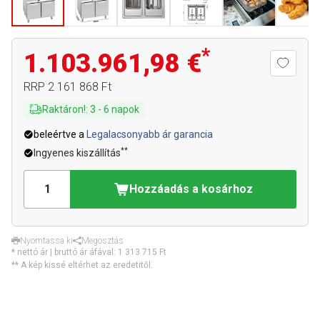
*
1.103.961,98 €
RRP
2 161 868 Ft
Raktáron!
:
3
-
6
napok
beleértve a
Legalacsonyabb ár garancia
**
Ingyenes kiszállítás
Hozzáadás a kosárhoz
Nyomtassa ki
Megosztás
* nettó ár | bruttó ár áfával:
1 313 715 Ft
** A kép kissé eltérhet az eredetitől.