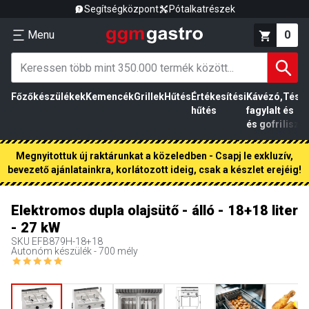
Segítségközpont
Pótalkatrészek
Menu
0
Főzőkészülékek
Kemencék
Grillek
Hűtés
Értékesítési
Kávézó,
Tész
hűtés
fagylalt
és
és gofri
liszt
Megnyitottuk új raktárunkat a közeledben - Csapj le exkluzív,
bevezető ajánlatainkra, korlátozott ideig, csak a készlet erejéig!
Elektromos dupla olajsütő - álló - 18+18 liter
- 27 kW
SKU
EFB879H-18+18
Autonóm készülék - 700 mély