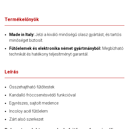
Termékelőnyök
Made in Italy:
Jelzi a kiváló minőségű olasz gyártást, és tartós
minőséget biztosít.
Fűtőelemek és elektronika német gyártmányból:
Megbízható
technikát és hatékony teljesítményt garantál.
Leírás
Összehajtható fűtőtestek
Kandalló fröccsenésvédő funkcióval
Egyrészes, sajtolt medence
Incoloy acél fűtőelem
Zárt alsó szerkezet