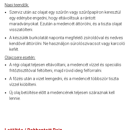
Napi teendők:
Szerviz után az olajat egy szűrőn vagy szűrőpapíron keresztül
egy edénybe engedni, hogy eltávolítsuk a rántott
maradványokat. Ezután a medencét áttörölni, és a tiszta olajat
visszatölteni.
A készülék burkolatát naponta megfelelő zsíroldóval és nedves
kendővel áttörölni. Ne használjon súrolószivacsot vagy karcoló
kefét.
Olajcsere esetén:
A régi olajat teljesen eltávolítani, a medencét vízzel és speciális
fritőztisztítóval feltölteni, majd rövid ideig felforralni.
A főzés után a vizet leengedni, és a medencét többször tiszta
vízzel kiöblíteni.
Új olaj betöltése előtt a medencének teljesen száraznak kell
lennie.