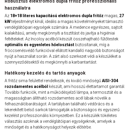
Robusztus elektromos dupla fritőz professzionális
használatra
Az
18+18 literes kapacitású elektromos dupla fritőz
magas,
27
kW
teljesítményt kínál, ideális a magas követelményeket támasztó
vendéglátóipari egységek számára. A medence egyrészes, sajtolt
kialakítású, amely megkönnyíti a tisztítást és javítja a higiéniai
feltételeket. Az Incoloy acélból készült összehajtható fűtőtestek
optimális és egyenletes hőelosztást
biztosítanak, míg a
fröccsenésvédő funkcióval ellátott kandalló nagyobb biztonságot
nyújt a használat során. A zárt alsó szerkezet védi a készüléket a
szennyeződésektől és megkönnyíti a karbantartást.
Hatékony kezelés és tartós anyagok
A fritőz sima felülettel rendelkezik, és kiváló minőségű
AISI-304
rozsdamentes acélból
készült, ami hosszú élettartamot garantál.
További funkciók, mint a működésjelző lámpa, a termosztát és a
magasságban állítható rozsdamentes acél lábak növelik a
felhasználóbarátságot. A tartályban található védőrács és a
lekerekített belső sarkok támogatják a biztonságos és egyszerű
kezelést professzionális környezetben. Ez a készülék tökéletes
választás azoknak a vendéglátóipari egységeknek, amelyek a
minőséget és a hatékonyságot helyezik előtérbe.