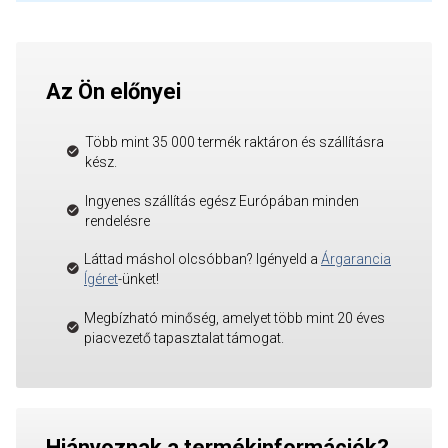
Az Ön előnyei
Több mint 35 000 termék raktáron és szállításra
kész.
Ingyenes szállítás egész Európában minden
rendelésre
Láttad máshol olcsóbban? Igényeld a
Árgarancia
Ígéret
-ünket!
Megbízható minőség, amelyet több mint 20 éves
piacvezető tapasztalat támogat.
Hiányoznak a termékinformációk?