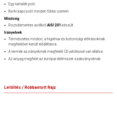
Egy tartalék polc
Be/ki kapcsoló minden fűtési szinten
Minőség
Rozsdamentes acélból
AISI 201
készült.
Irányelvek
Természetes módon, a higiéniai és biztonsági előírásoknak
megfelelően került előállításra.
A termék az irányelvnek megfelelő CE-jelöléssel van ellátva
Az anyag megfelel az európai élelmiszer-szabványoknak
Letöltés / Robbantott Rajz