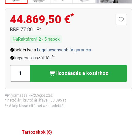
*
44.869,50 €
RRP
77 801 Ft
Raktáron!
:
2
-
5
napok
beleértve a
Legalacsonyabb ár garancia
**
Ingyenes kiszállítás
Hozzáadás a kosárhoz
Nyomtassa ki
Megosztás
* nettó ár | bruttó ár áfával:
53 395 Ft
** A kép kissé eltérhet az eredetitől.
Tartozékok
(
6
)