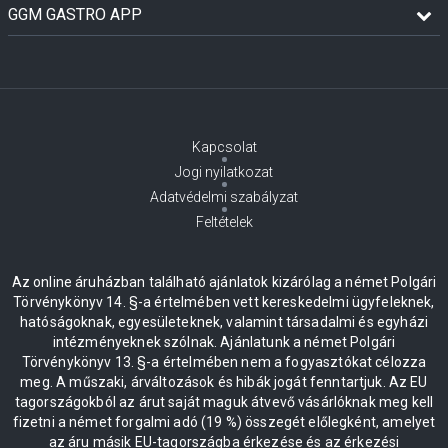
GGM GASTRO APP
Kapcsolat
Jogi nyilatkozat
Adatvédelmi szabályzat
Feltételek
Az online áruházban található ajánlatok kizárólag a német Polgári
Törvénykönyv 14. §-a értelmében vett kereskedelmi ügyfeleknek,
hatóságoknak, egyesületeknek, valamint társadalmi és egyházi
intézményeknek szólnak. Ajánlatunk a német Polgári
Törvénykönyv 13. §-a értelmében nem a fogyasztókat célozza
meg. A műszaki, árváltozások és hibák jogát fenntartjuk. Az EU
tagországokból az árut saját maguk átvevő vásárlóknak meg kell
fizetni a német forgalmi adó (19 %) összegét előlegként, amelyet
az áru másik EU-tagországba érkezése és az érkezési