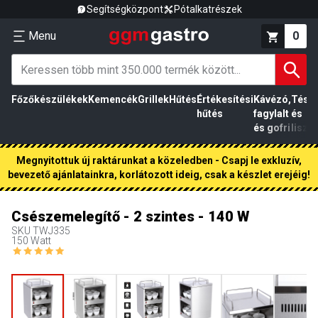
Segítségközpont
Pótalkatrészek
Menu
0
Főzőkészülékek
Kemencék
Grillek
Hűtés
Értékesítési
Kávézó,
Tész
hűtés
fagylalt
és
és gofri
liszt
Megnyitottuk új raktárunkat a közeledben - Csapj le exkluzív,
bevezető ajánlatainkra, korlátozott ideig, csak a készlet erejéig!
Csészemelegítő - 2 szintes - 140 W
SKU
TWJ335
150 Watt