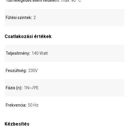
Túlmelegedés elleni védelem
max. 90 °C
Fűtési szintek
2
Csatlakozási értékek
Teljesítmény
140 Watt
Feszültség
230V
Fázis (n)
1N~/PE
Frekvencia
50 Hz
Kézbesítés