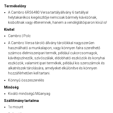
Termékelőny
A Cambro 6RS6480 Versa tartályállvány 6 tartállyal
helytakarékos kiegészítője nemcsak bármely kávézónak,
kisboltnak vagy étteremnek, hanem a vendéglátóiparon kívül is!
Kivitel
Cambro | Polc
A Cambro Versa tároló állvány tárolókkal nagyszerűen
használható a munkalapon, vagy könnyen falra szerelhető
számos élelmiszeripari termék, például cukorcsomagok,
kávétejszínezők, szívószálak, eldobható eszközök és konyhai
eszközök, valamint ipari termékek, például kis szerszámok és
alkatrészek tárolására, amelyeket elkülönítve és könnyen
hozzáférhetően kell tartani.
Könnyű összeszerelés
Minőség
Kiváló minőségű Műanyag
Szállítmány tartalma
1x mount