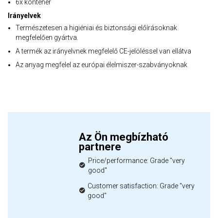
6x konténer
Irányelvek
Természetesen a higiéniai és biztonsági előírásoknak
megfelelően gyártva.
A termék az irányelvnek megfelelő CE-jelöléssel van ellátva
Az anyag megfelel az európai élelmiszer-szabványoknak
Az Ön megbízható
partnere
Price/performance: Grade "very
good"
Customer satisfaction: Grade "very
good"