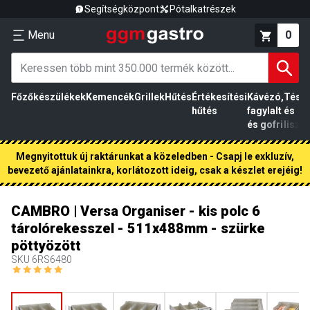
Segítségközpont
Pótalkatrészek
Menu
0
Főzőkészülékek
Kemencék
Grillek
Hűtés
Értékesítési
Kávézó,
Tész
hűtés
fagylalt
és
és gofri
liszt
Megnyitottuk új raktárunkat a közeledben - Csapj le exkluzív,
bevezető ajánlatainkra, korlátozott ideig, csak a készlet erejéig!
CAMBRO | Versa Organiser - kis polc 6
tárolórekesszel - 511x488mm - szürke
pöttyözött
SKU
6RS6480