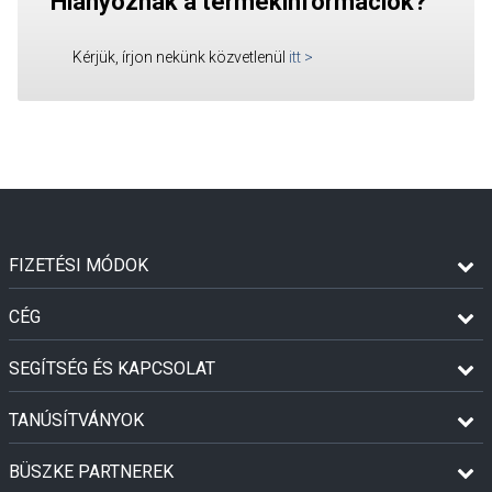
Hiányoznak a termékinformációk?
Kérjük, írjon nekünk közvetlenül
itt
>
FIZETÉSI MÓDOK
CÉG
SEGÍTSÉG ÉS KAPCSOLAT
TANÚSÍTVÁNYOK
BÜSZKE PARTNEREK