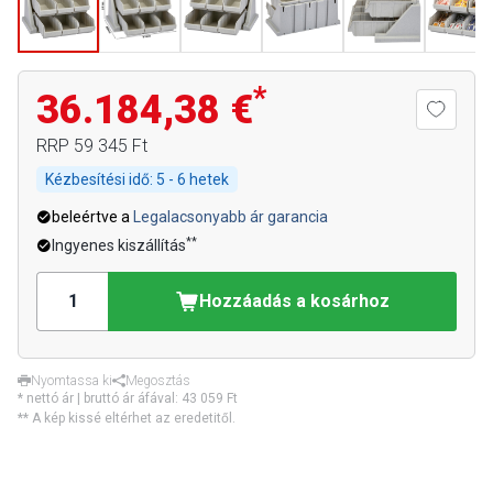
*
36.184,38 €
RRP
59 345 Ft
Kézbesítési idő:
5 - 6 hetek
beleértve a
Legalacsonyabb ár garancia
**
Ingyenes kiszállítás
Hozzáadás a kosárhoz
Nyomtassa ki
Megosztás
* nettó ár | bruttó ár áfával:
43 059 Ft
** A kép kissé eltérhet az eredetitől.