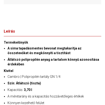
Leírás
Termékelőnyök
A sima tapadásmentes bevonat megtakarítja az
összetevőket és megkönnyíti a tisztítást
Átlátszó polipropilén anyag a tartalom könnyű azonosítása
érdekében
Kivitel
Cambro | Polipropilén tartály GN 1/4
Szín: Átlátszó (tiszta)
Kapacitás:
3,70 l
A méretarány és a kapacitás hozzávetőleges értékek
Könnyen kezelhető felület