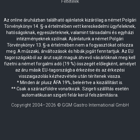
Feltételek
Az online áruházban található ajánlatok kizárólag a német Polgári
Törvénykönyv 14. §-a értelmében vett kereskedelmi ügyfeleknek,
hatóságoknak, egyesületeknek, valamint társadalmi és egyházi
intézményeknek szólnak. Ajánlatunk a német Polgári
Törvénykönyv 13. §-a értelmében nem a fogyasztókat célozza
meg. A műszaki, árváltozások és hibák jogát fenntartjuk. Az EU
tagországokból az árut saját maguk átvevő vásárlóknak meg kell
fizetni a német forgalmi adó (19 %) összegét előlegként, amelyet
az áru másik EU-tagországba érkezése és az érkezési
visszaigazolás kézhezvétele után térítenek vissza.
* Minden ár plusz ÁFA 19%, beleértve a kiszállítást is.
** Csak a szárazföldre vonatkozik. Szigeti szállítás esetén
automatikusan szigeti felár kerül felszámításra.
Copyright 2004–
2026
© GGM Gastro International GmbH