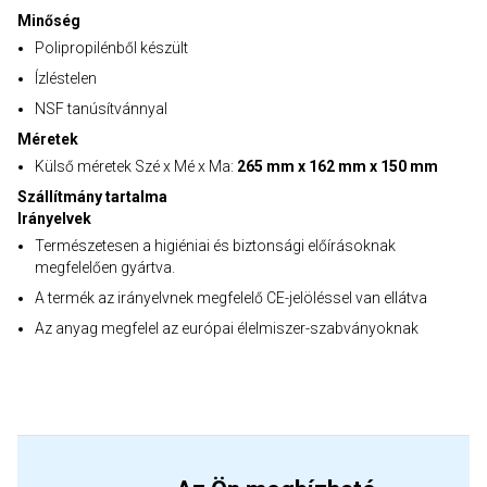
Minőség
Polipropilénből készült
Ízléstelen
NSF tanúsítvánnyal
Méretek
Külső méretek Szé x Mé x Ma:
265 mm x 162 mm x 150 mm
Szállítmány tartalma
Irányelvek
Természetesen a higiéniai és biztonsági előírásoknak
megfelelően gyártva.
A termék az irányelvnek megfelelő CE-jelöléssel van ellátva
Az anyag megfelel az európai élelmiszer-szabványoknak