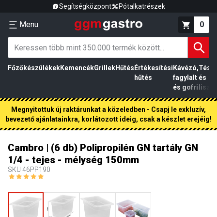
Segítségközpont
Pótalkatrészek
Menu
0
Főzőkészülékek
Kemencék
Grillek
Hűtés
Értékesítési
Kávézó,
Tész
hűtés
fagylalt
és
és gofri
liszt
Megnyitottuk új raktárunkat a közeledben - Csapj le exkluzív,
bevezető ajánlatainkra, korlátozott ideig, csak a készlet erejéig!
Cambro | (6 db) Polipropilén GN tartály GN
1/4 - tejes - mélység 150mm
SKU
46PP190