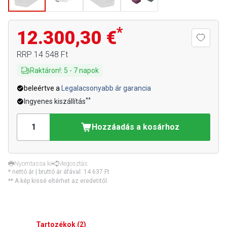
*
12.300,30 €
RRP
14 548 Ft
Raktáron!
:
5
-
7
napok
beleértve a
Legalacsonyabb ár garancia
**
Ingyenes kiszállítás
Hozzáadás a kosárhoz
Nyomtassa ki
Megosztás
* nettó ár | bruttó ár áfával:
14 637 Ft
** A kép kissé eltérhet az eredetitől.
Tartozékok
(
2
)