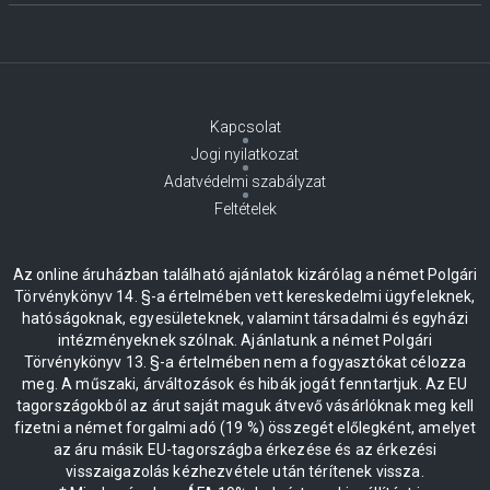
Kapcsolat
Jogi nyilatkozat
Adatvédelmi szabályzat
Feltételek
Az online áruházban található ajánlatok kizárólag a német Polgári
Törvénykönyv 14. §-a értelmében vett kereskedelmi ügyfeleknek,
hatóságoknak, egyesületeknek, valamint társadalmi és egyházi
intézményeknek szólnak. Ajánlatunk a német Polgári
Törvénykönyv 13. §-a értelmében nem a fogyasztókat célozza
meg. A műszaki, árváltozások és hibák jogát fenntartjuk. Az EU
tagországokból az árut saját maguk átvevő vásárlóknak meg kell
fizetni a német forgalmi adó (19 %) összegét előlegként, amelyet
az áru másik EU-tagországba érkezése és az érkezési
visszaigazolás kézhezvétele után térítenek vissza.