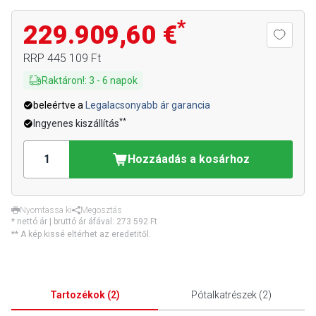
*
229.909,60 €
RRP
445 109 Ft
Raktáron!
:
3
-
6
napok
beleértve a
Legalacsonyabb ár garancia
**
Ingyenes kiszállítás
Hozzáadás a kosárhoz
Nyomtassa ki
Megosztás
* nettó ár | bruttó ár áfával:
273 592 Ft
** A kép kissé eltérhet az eredetitől.
Tartozékok
(
2
)
Pótalkatrészek
(
2
)