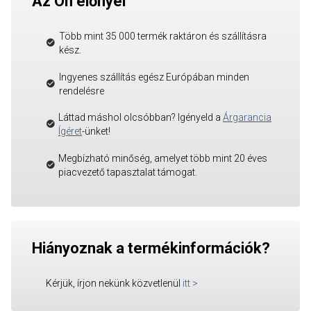
Az Ön előnyei
Több mint 35 000 termék raktáron és szállításra
kész.
Ingyenes szállítás egész Európában minden
rendelésre
Láttad máshol olcsóbban? Igényeld a
Árgarancia
Ígéret
-ünket!
Megbízható minőség, amelyet több mint 20 éves
piacvezető tapasztalat támogat.
Hiányoznak a termékinformációk?
Kérjük, írjon nekünk közvetlenül
itt
>