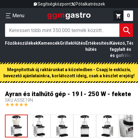
Segítségközpont
Pótalkatrészek
Menu
0
Főzőkészülékek
Kemencék
Grillek
Hűtés
Értékesítési
Kávézó,
Tész
hűtés
fagylalt
és
és gofri
liszt
Megnyitottuk új raktárunkat a közeledben - Csapj le exkluzív,
bevezető ajánlatainkra, korlátozott ideig, csak a készlet erejéig!
Ayran és italhűtő gép - 19 l - 250 W - fekete
SKU
ASSE19N