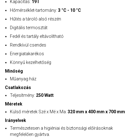
Kapacitás:
19 l
Hőmérséklet-tartomány:
3 °C - 10 °C
Hűtés a tároló alsó részén
Digitális termosztát
Fedél és tartály eltávolítható
Rendkívül csendes
Energiatakarékos
Könnyű kezelhetőség
Minőség
Műanyag ház
Csatlakozás
Teljesítmény:
250 Watt
Méretek
Külső méretek Szé x Mé x Ma:
320 mm x 400 mm x 700 mm
Irányelvek
Természetesen a higiéniai és biztonsági előírásoknak
megfelelően gyártva.