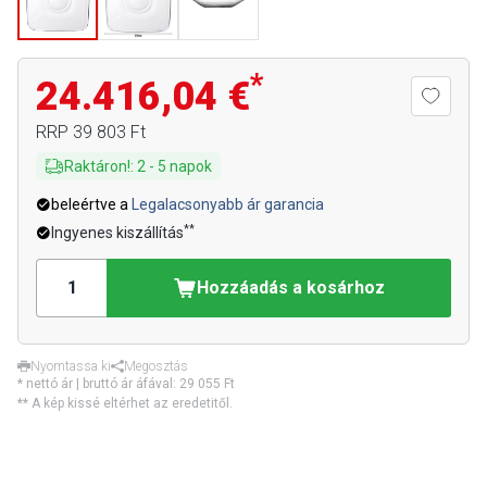
*
24.416,04 €
RRP
39 803 Ft
Raktáron!
:
2
-
5
napok
beleértve a
Legalacsonyabb ár garancia
**
Ingyenes kiszállítás
Hozzáadás a kosárhoz
Nyomtassa ki
Megosztás
* nettó ár | bruttó ár áfával:
29 055 Ft
** A kép kissé eltérhet az eredetitől.