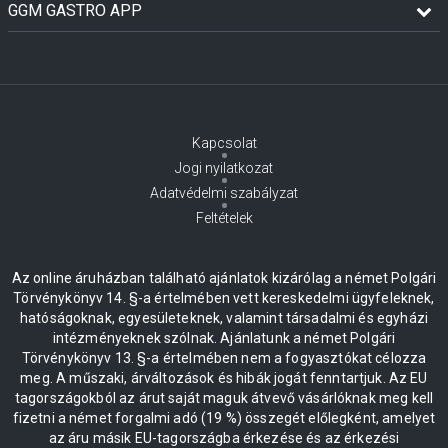
GGM GASTRO APP
Kapcsolat
Jogi nyilatkozat
Adatvédelmi szabályzat
Feltételek
Az online áruházban található ajánlatok kizárólag a német Polgári
Törvénykönyv 14. §-a értelmében vett kereskedelmi ügyfeleknek,
hatóságoknak, egyesületeknek, valamint társadalmi és egyházi
intézményeknek szólnak. Ajánlatunk a német Polgári
Törvénykönyv 13. §-a értelmében nem a fogyasztókat célozza
meg. A műszaki, árváltozások és hibák jogát fenntartjuk. Az EU
tagországokból az árut saját maguk átvevő vásárlóknak meg kell
fizetni a német forgalmi adó (19 %) összegét előlegként, amelyet
az áru másik EU-tagországba érkezése és az érkezési