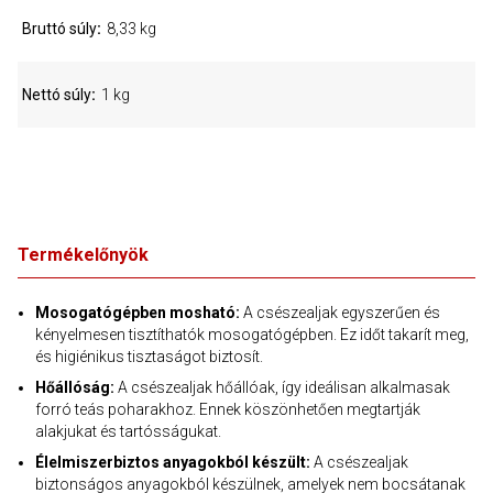
Bruttó súly
8,33 kg
Nettó súly
1 kg
Termékelőnyök
Mosogatógépben mosható:
A csészealjak egyszerűen és
kényelmesen tisztíthatók mosogatógépben. Ez időt takarít meg,
és higiénikus tisztaságot biztosít.
Hőállóság:
A csészealjak hőállóak, így ideálisan alkalmasak
forró teás poharakhoz. Ennek köszönhetően megtartják
alakjukat és tartósságukat.
Élelmiszerbiztos anyagokból készült:
A csészealjak
biztonságos anyagokból készülnek, amelyek nem bocsátanak