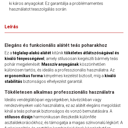
ki káros anyagokat. Ez garantálja a problémamentes
használatot teaszolgálás során.
Leírás
Elegáns és funkcionális alátét teás poharakhoz
Ez a
téglalap alakú alátét
kitűnik
tökéletes átlátszóságával és
kiváló fényességével
, amely stílusosan kiegészíti bármely teás
pohár megjelenését.
Masszív anyagának
köszönhetően
különösen tartós, és ideális a professzionális használatra. Az
ergonomikus forma
kényelmes kezelést biztosít, míg a
kiváló
stabilitás
biztonságos elhelyezést garantál.
Tökéletesen alkalmas professzionális használatra
Ideális vendéglátóipari egységekben, kávézókban vagy
rendezvényeken való használatra, ez az alátét elegáns megoldást
kínál a teás poharak biztonságos és vonzó bemutatására. A
stílusos dizájn
harmonikusan illeszkedik különféle
asztaldekorációkhoz, és támogatja a magas színvonalú légkört. A