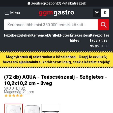
Segítségközpont
Pótalkatrészek
Menu
0
Főzőkészülékek
Kemencék
Grillek
Hűtés
Értékesítési
Kávézó,
Tész
hűtés
fagylalt
és
és gofri
liszt
Megnyitottuk új raktárunkat a közeledben - Csapj le exkluzív,
bevezető ajánlatainkra, korlátozott ideig, csak a készlet erejéig!
(72 db) AQUA - Teáscsészealj - Szögletes -
10,2x10,2 cm - üveg
SKU
UTETG21
Magasság: 21 mm