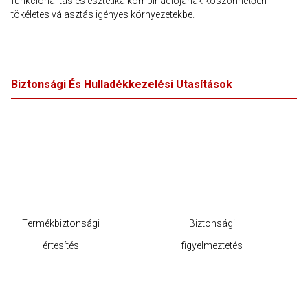
funkcionalitás és esztétika kombinációjának köszönhetően
tökéletes választás igényes környezetekbe.
Biztonsági És Hulladékkezelési Utasítások
Termékbiztonsági
Biztonsági
értesítés
figyelmeztetés