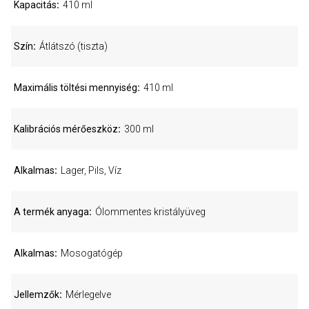
Kapacitás
410 ml
Szín
Átlátszó (tiszta)
Maximális töltési mennyiség
410 ml
Kalibrációs mérőeszköz
300 ml
Alkalmas
Lager, Pils, Víz
A termék anyaga
Ólommentes kristályüveg
Alkalmas
Mosogatógép
Jellemzők
Mérlegelve