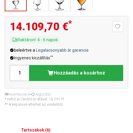
*
14.109,70 €
Raktáron!
:
4
-
6
napok
beleértve a
Legalacsonyabb ár garancia
**
Ingyenes kiszállítás
Hozzáadás a kosárhoz
Nyomtassa ki
Megosztás
* nettó ár | bruttó ár áfával:
16 791 Ft
** A kép kissé eltérhet az eredetitől.
Tartozékok
(
6
)