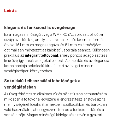
Leírás
Elegáns és funkcionális üvegdesign
Ez a magas minőségű üveg a WMF ROYAL sorozatból időtlen
dizájnjával tűnik ki, amely tiszta vonalakat és kellemes formát
ötvöz. 161 mm-es magasságával és 81 mm-es átmérőjével
optimálisan méretezett az italok stílusos tálalásához. Különösen
praktikus az
integrált töltővonal
, amely pontos adagolást tesz
lehetővé, így precíz adagokat biztosít. A stabilitás és az elegancia
kombinációja sokoldalú társsá teszi az üveget minden
vendéglátóipari környezetben.
Sokoldalú felhasználási lehetőségek a
vendéglátásban
Az üveg tökéletesen alkalmas víz és sör stílusos bemutatására,
miközben a töltővonal egyszerű ellenőrzést tesz lehetővé az ital
mennyiségénél. Ideális éttermekben, szállodákban és bárokban
való használatra, ahol egyszerre fontos a funkcionalitás és a
vonzó dizájn. Magas minőségű kidolgozása révén a gyakori