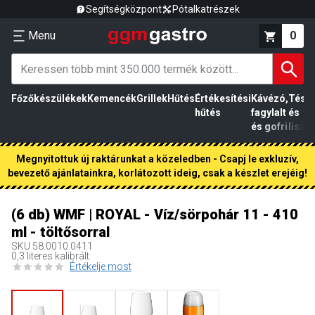
Segítségközpont
Pótalkatrészek
Menu
0
Főzőkészülékek
Kemencék
Grillek
Hűtés
Értékesítési
Kávézó,
Tész
hűtés
fagylalt
és
és gofri
liszt
Megnyitottuk új raktárunkat a közeledben - Csapj le exkluzív,
bevezető ajánlatainkra, korlátozott ideig, csak a készlet erejéig!
(6 db) WMF | ROYAL - Víz/sörpohár 11 - 410
ml - töltősorral
SKU
58.0010.0411
0,3 literes kalibrált
Értékelje most