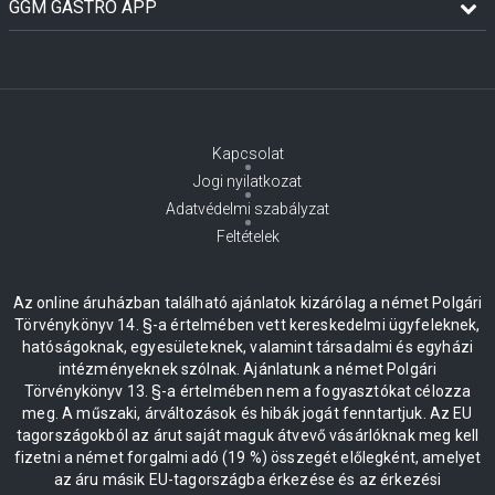
GGM GASTRO APP
Kapcsolat
Jogi nyilatkozat
Adatvédelmi szabályzat
Feltételek
Az online áruházban található ajánlatok kizárólag a német Polgári
Törvénykönyv 14. §-a értelmében vett kereskedelmi ügyfeleknek,
hatóságoknak, egyesületeknek, valamint társadalmi és egyházi
intézményeknek szólnak. Ajánlatunk a német Polgári
Törvénykönyv 13. §-a értelmében nem a fogyasztókat célozza
meg. A műszaki, árváltozások és hibák jogát fenntartjuk. Az EU
tagországokból az árut saját maguk átvevő vásárlóknak meg kell
fizetni a német forgalmi adó (19 %) összegét előlegként, amelyet
az áru másik EU-tagországba érkezése és az érkezési