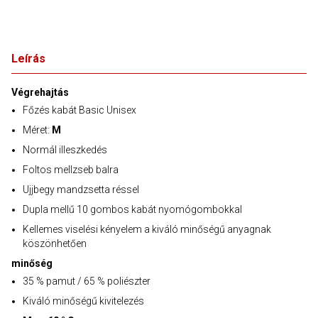
Leírás
Végrehajtás
Főzés kabát Basic Unisex
Méret:
M
Normál illeszkedés
Foltos mellzseb balra
Ujjbegy mandzsetta réssel
Dupla mellű 10 gombos kabát nyomógombokkal
Kellemes viselési kényelem a kiváló minőségű anyagnak
köszönhetően
minőség
35 % pamut / 65 % poliészter
Kiváló minőségű kivitelezés