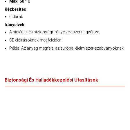
Max. 60 ° C
Kézbesítés
6 darab
Irányelvek
A higiéniai és biztonsági irányelvek szerint gyártva
CE előírásoknak megfelelően
Példa: Az anyag megfelel az európai élelmiszer-szabványoknak
Biztonsági És Hulladékkezelési Utasítások