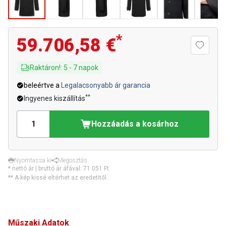
*
59.706,58 €
Raktáron!
:
5
-
7
napok
beleértve a
Legalacsonyabb ár garancia
**
Ingyenes kiszállítás
Hozzáadás a kosárhoz
Nyomtassa ki
Megosztás
* nettó ár | bruttó ár áfával:
71 051 Ft
** A kép kissé eltérhet az eredetitől.
Műszaki Adatok