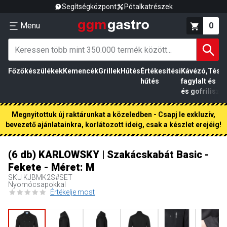
Segítségközpont
Pótalkatrészek
Menu
0
Főzőkészülékek
Kemencék
Grillek
Hűtés
Értékesítési
Kávézó,
Tész
hűtés
fagylalt
és
és gofri
liszt
Megnyitottuk új raktárunkat a közeledben - Csapj le exkluzív,
bevezető ajánlatainkra, korlátozott ideig, csak a készlet erejéig!
(6 db) KARLOWSKY | Szakácskabát Basic -
Fekete - Méret: M
SKU
KJBMK2S#SET
Nyomócsapokkal
Értékelje most