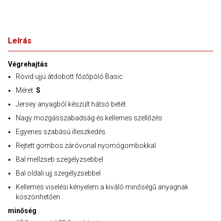
Leírás
Végrehajtás
Rövid ujjú átdobott főzőpóló Basic
Méret:
S
Jersey anyagból készült hátsó betét
Nagy mozgásszabadság és kellemes szellőzés
Egyenes szabású illeszkedés
Rejtett gombos záróvonal nyomógombokkal
Bal mellzseb szegélyzsebbel
Bal oldali ujj szegélyzsebbel
Kellemes viselési kényelem a kiváló minőségű anyagnak
köszönhetően
minőség