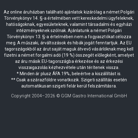
Az online áruházban található ajánlatok kizárólag a német Polgári
Törvénykönyv 14. §-a értelmében vett kereskedelmi ügyfeleknek,
hatóságoknak, egyesületeknek, valamint társadalmi és egyházi
intézményeknek szólnak. Ajánlatunk a német Polgári
Törvénykönyv 13. §-a értelmében nem a fogyasztókat célozza
meg. A műszaki, árváltozások és hibák jogát fenntartjuk. Az EU
tagországokból az árut saját maguk átvevő vásárlóknak meg kell
fizetni a német forgalmi adó (19 %) összegét előlegként, amelyet
az áru másik EU-tagországba érkezése és az érkezési
visszaigazolás kézhezvétele után térítenek vissza.
* Minden ár plusz ÁFA 19%, beleértve a kiszállítást is.
** Csak a szárazföldre vonatkozik. Szigeti szállítás esetén
automatikusan szigeti felár kerül felszámításra.
Copyright 2004–
2026
© GGM Gastro International GmbH