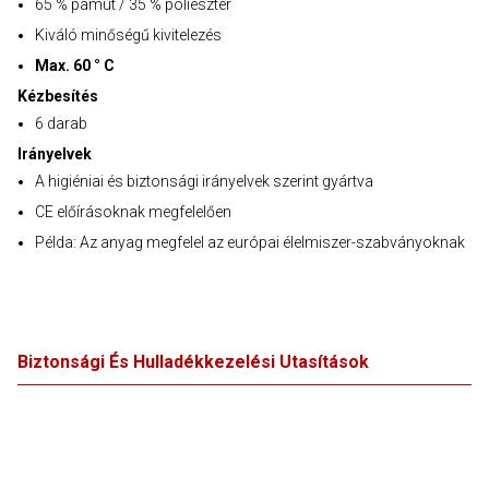
65 % pamut / 35 % poliészter
Kiváló minőségű kivitelezés
Max. 60 ° C
Kézbesítés
6 darab
Irányelvek
A higiéniai és biztonsági irányelvek szerint gyártva
CE előírásoknak megfelelően
Példa: Az anyag megfelel az európai élelmiszer-szabványoknak
Biztonsági És Hulladékkezelési Utasítások