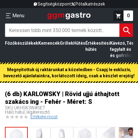
Segítségközpont
Pótalkatrészek
Menu
0
Főzőkészülékek
Kemencék
Grillek
Hűtés
Értékesítési
Kávézó,
Tész
hűtés
fagylalt
és
és gofri
liszt
Megnyitottuk új raktárunkat a közeledben - Csapj le exkluzív,
bevezető ajánlatainkra, korlátozott ideig, csak a készlet erejéig!
(6 db) KARLOWSKY | Rövid ujjú áthajtott
szakács ing - Fehér - Méret: S
SKU
UKHSK3W#SET
Háló hátul, légáteresztő
Értékelje most