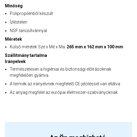
Minőség
Polipropilénből készült
Ízléstelen
NSF tanúsítvánnyal
Méretek
Külső méretek Szé x Mé x Ma:
265 mm x 162 mm x 100 mm
Szállítmány tartalma
Irányelvek
Természetesen a higiéniai és biztonsági előírásoknak
megfelelően gyártva.
A termék az irányelvnek megfelelő CE-jelöléssel van ellátva
Az anyag megfelel az európai élelmiszer-szabványoknak