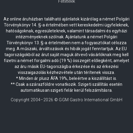
Feltételek
Az online áruházban található ajánlatok kizárólag a német Polgári
Törvénykönyv 14. §-a értelmében vett kereskedelmi ügyfeleknek,
hatóságoknak, egyesületeknek, valamint társadalmi és egyházi
intézményeknek szólnak. Ajánlatunk a német Polgári
Törvénykönyv 13. §-a értelmében nem a fogyasztókat célozza
meg. A műszaki, árváltozások és hibák jogát fenntartjuk. Az EU
tagországokból az árut saját maguk átvevő vásárlóknak meg kell
fizetni a német forgalmi adó (19 %) összegét előlegként, amelyet
az áru másik EU-tagországba érkezése és az érkezési
visszaigazolás kézhezvétele után térítenek vissza.
* Minden ár plusz ÁFA 19%, beleértve a kiszállítást is.
** Csak a szárazföldre vonatkozik. Szigeti szállítás esetén
automatikusan szigeti felár kerül felszámításra.
Copyright 2004–
2026
© GGM Gastro International GmbH