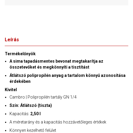
Leírás
Termékelőnyök
A sima tapadásmentes bevonat megtakarítja az
összetevőket és megkönnyíti a tisztítást
Átlátszó polipropilén anyag a tartalom könnyű azonosítása
érdekében
Kivitel
Cambro | Polipropilén tartály GN 1/4
Szín: Átlátszó (tiszta)
Kapacitás:
2,50 l
A méretarány és a kapacitás hozzávetőleges értékek
Könnyen kezelhető felület