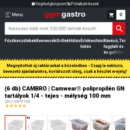
Segítségközpont
Pótalkatrészek
Menu
0
Főzőkészülékek
Kemencék
Grillek
Hűtés
Értékesítési
Kávézó,
Tész
hűtés
fagylalt
és
és gofri
liszt
Megnyitottuk új raktárunkat a közeledben - Csapj le exkluzív,
bevezető ajánlatainkra, korlátozott ideig, csak a készlet erejéig!
(6 db) CAMBRO | Camwear® polipropilén GN
tartályok 1/4 - tejes - mélység 100 mm
SKU
44PP190