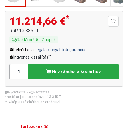
*
11.214,66 €
RRP
13 386 Ft
Raktáron!
:
5
-
7
napok
beleértve a
Legalacsonyabb ár garancia
**
Ingyenes kiszállítás
Hozzáadás a kosárhoz
Nyomtassa ki
Megosztás
* nettó ár | bruttó ár áfával:
13 345 Ft
** A kép kissé eltérhet az eredetitől.
Tartozékok
(
5
)